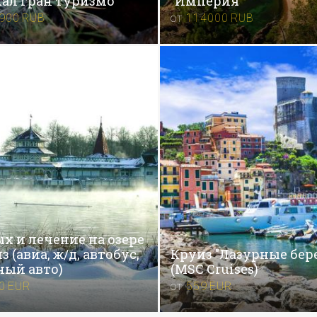
ал гран туризмо
"Империя"
900
RUB
от
114000
RUB
х и лечение на озере
з (авиа, ж/д, автобус,
Круиз "Лазурные бере
ый авто)
(MSC Cruises)
0
EUR
от
559
EUR