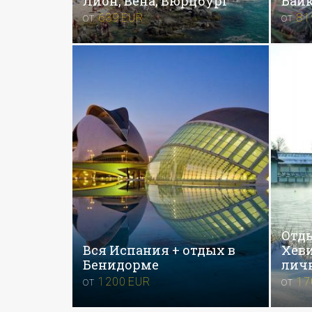
Лион, Вена, Вюрцбург
Байк
от
639
EUR
от
81
Отды
Вся Испания + отдых в
Хеви
Бенидорме
личн
от
1200
EUR
от
17