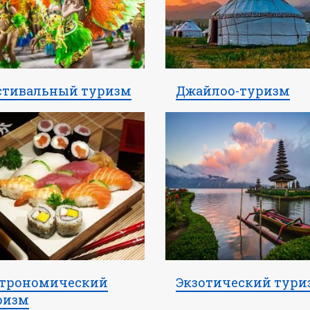
стивальный туризм
Джайлоо-туризм
строномический
Экзотический тури
ризм