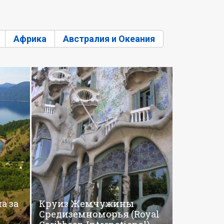
Африка
Австралия и Океания
а за
Круиз Жемчужины
Средиземноморья (Royal