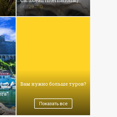
Caribbean International)
от
729
USD
Вам нужно больше туров?
га"
Показать все