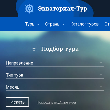
Перейти
к
основному
содержанию
Туры
Страны
Каталог туров
Эт
Подбор тура
Искать
Помощь в подборе тура