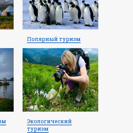
Полярный туризм
зм
Экологический
туризм