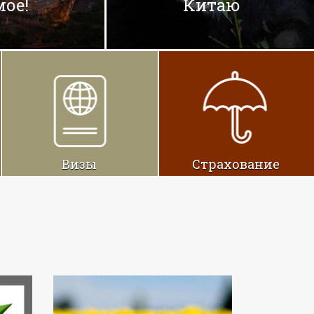
иру
океанам
Визы
Cтрахование