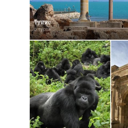
Тунис
6 туров