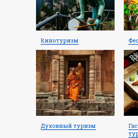
Кинотуризм
Фе
Духовный туризм
Га
ту