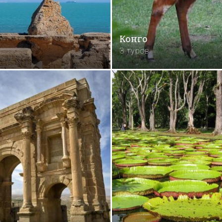
Конго
3 туров