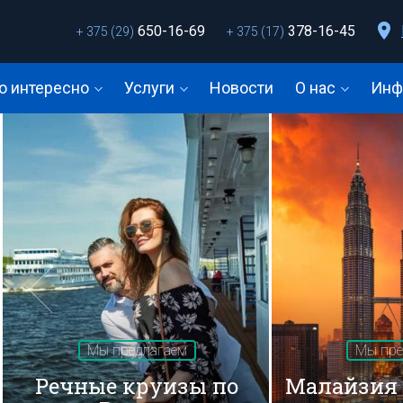
650-16-69
378-16-45
+ 375 (29)
+ 375 (17)
о интересно
Услуги
Новости
О нас
Инф
Previous
Мы предлагаем
Мы пре
Экзотика и
Авиатуры