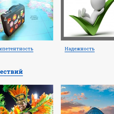
мпетентность
Надежность
ествий