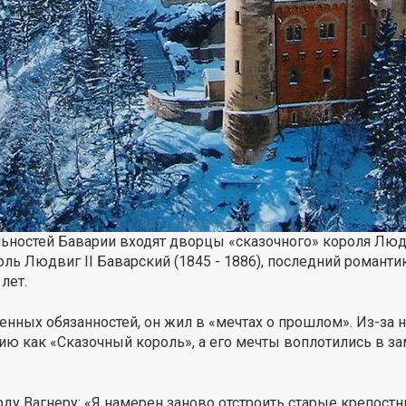
ностей Баварии входят дворцы «сказочного» короля Людв
ль Людвиг II Баварский (1845 - 1886), последний романт
лет.
енных обязанностей, он жил в «мечтах о прошлом». Из-за н
ию как «Сказочный король», а его мечты воплотились в з
харду Вагнеру: «Я намерен заново отстроить старые крепос