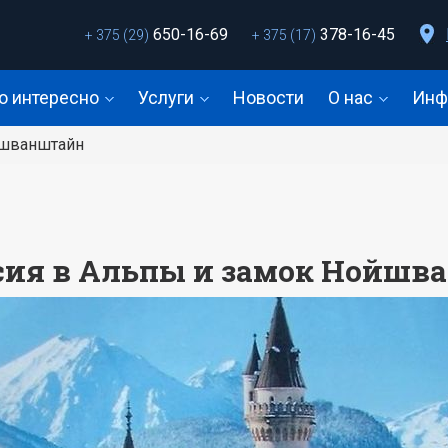
650-16-69
378-16-45
+ 375 (29)
+ 375 (17)
о интересно
Услуги
Новости
О нас
Инф
йшванштайн
сия в Альпы и замок Нойшв