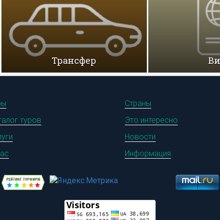
Трансфер
В
ры
Страны
талог туров
Это интересно
луги
Новости
нас
Информация