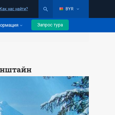
Как нас найти?
BYR
Запрос тура
ормация
анштайн