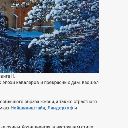
ига II.
ик эпохи кавалеров и прекрасных дам, взошел
еобычного образа жизни, а также страстного
амках
Нойшванштайн
,
Линдерхоф
и
тные руины Хоэншвангау, в настоящем стиле