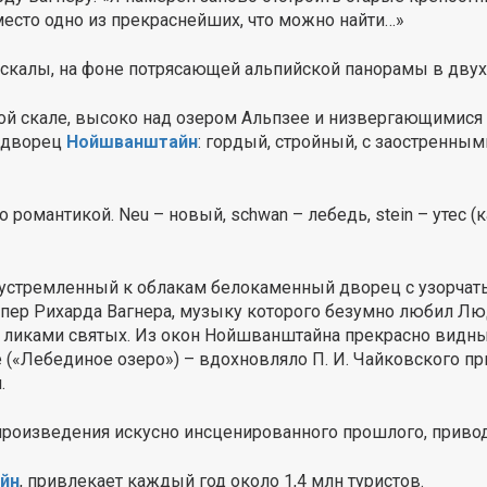
место одно из прекраснейших, что можно найти…»
скалы, на фоне потрясающей альпийской панорамы в двух
той скале, высоко над озером Альпзее и низвергающимися
. дворец
Нойшванштайн
: гордый, стройный, с заостренны
 романтикой. Neu – новый, schwan – лебедь, stein – утес (
, устремленный к облакам белокаменный дворец с узорча
ер Рихарда Вагнера, музыку которого безумно любил Люд
 ликами святых. Из окон Нойшванштайна прекрасно видны
 («Лебединое озеро») – вдохновляло П. И. Чайковского пр
.
роизведения искусно инсценированного прошлого, приводя
йн
, привлекает каждый год около 1,4 млн туристов.