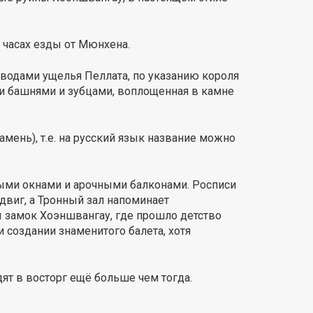
 часах езды от Мюнхена.
 водами ущелья Пеллата, по указанию короля
ми башнями и зубцами, воплощенная в камне
камень), т.е. на русский язык название можно
тыми окнами и арочными балконами. Росписи
виг, а Тронный зал напоминает
 замок Хоэншвангау, где прошло детство
и создании знаменитого балета, хотя
т в восторг ещё больше чем тогда.