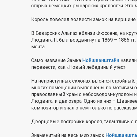
старых немецких рыцарских крепостей. Это 
Король повелел возвести замок на вершине 
В Баварских Альпах вблизи Фюссена, на кру
Людвига II, был воздвигнут в 1869 – 1886 гг
мечта.
Само название Замка
Нойшванштайн
навеяно
перевести, как «Новый лебединый утёс».
На неприступных склонах высится стройный
многих помещений выполнены по мотивам оп
православный храм с небосводом-куполом и
Людвига, и два озера. Одно из них – Шванзее
композитор и знал о нем только по рассказам
Дворцовые постройки короля, талантливые п
Знаменитый на весь мир замок
Нойшваншта