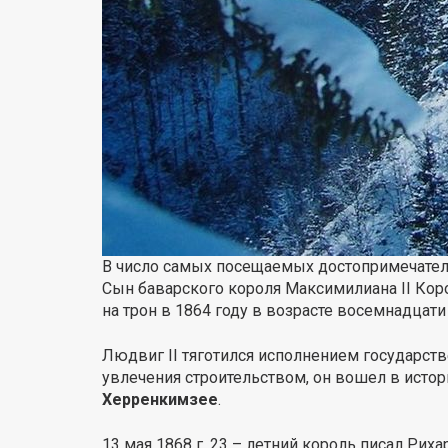
В число самых посещаемых достопримечатель
Сын баварского короля Максимилиана II Коро
на трон в 1864 году в возрасте восемнадцати 
Людвиг II тяготился исполнением государств
увлечения строительством, он вошел в истор
Херренкимзее
.
13 мая 1868 г. 23 – летний король писал Ри