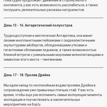
Пока судно продолжает движение в сторону Белого
континента, у вас есть возможность расслабиться, а также
послушать увлекательные рассказы натуралистов.
День 13 - 16. Антарктический полуостров
Труднодоступная и мистическая Антарктика, она манит
своими инопланетными пейзажами с сюрреалистичными
скульптурами айсбергов, обледеневшими утесами и
гигантскими обломками ледников, а также возможностью
близкой встречи с уникальными морскими млекопитающими и
символом этого места – пингвинами.
День 17 - 18. Пролив Дрейка
Мы идем назад по неспокойным водам пролива Дрейка в
сопровождении уже привычных птичьих стай. У вас есть
время, чтобы еще раз вспомнить самые волнующие моменты
экспедиции и поучаствовать в заключительных
мероприятиях на борту.