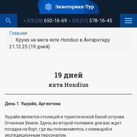
Перейти
к
основному
650-16-69
378-16-45
+ 375 (29)
+ 375 (17)
содержанию
Главная
Круиз на мега-яхте Hondius в Антарктиду
21.12.25 (19 дней)
19 дней
яхта Hondius
День 1. Ушуайя, Аргентина
Ушуайя является столицей и туристической базой острова
Огненная Земля. Здесь во второй половине дня вас ждет
посадка на борт, где вы познакомитесь с командой и
экспедиционным персоналом.