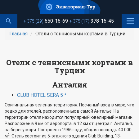
Перейти
к
основному
650-16-69
378-16-45
+ 375 (29)
+ 375 (17)
содержанию
Главная
Отели с теннисными кортами в Турции
Отели с теннисными кортами в
Турции
Анталия
CLUB HOTEL SERA 5 *
Оригинальная зеленая территория. Песчаный вход в море, что
редко для отелей, расположенных в самой Анталье. На
территории отеля находится популярный ювелирный магазин.
Расположен в 9 км от аэропорта, в 12 км от центра г. Анталья,
на берегу моря. Построен в 1986 году, общая площадь 40 000
2
м
. Отель состоит из 5-этажного здания Club Building, 13-