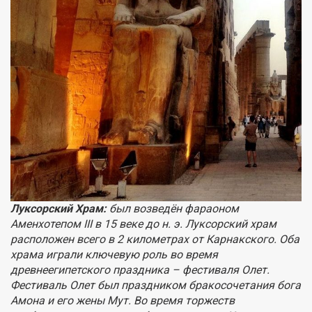
Луксорский Храм:
был возведён фараоном
Аменхотепом III в 15 веке до н. э. Луксорский храм
расположен всего в 2 километрах от Карнакского. Оба
храма играли ключевую роль во время
древнеегипетского праздника – фестиваля Олет.
Фестиваль Олет был праздником бракосочетания бога
Амона и его жены Мут. Во время торжеств