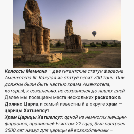
Колоссы Мемнона
– две гигантские статуи фараона
Аменхотепа III. Каждая из статуй весит 700 тонн. Они
должны были быть частью храма Аменхотепа,
который, к сожалению, не сохранился до наших дней.
Далее мы посещаем места нескольких
раскопок в
Долине Цариц
и самый известный в округе
храм
—
царицы Хатшепсут
.
Храм Царицы Хатшепсут
, одной из немногих женщин-
фараонов, правившей Египтом 22 года, был построен
3500 лет назад для царицы её возлюбленным –