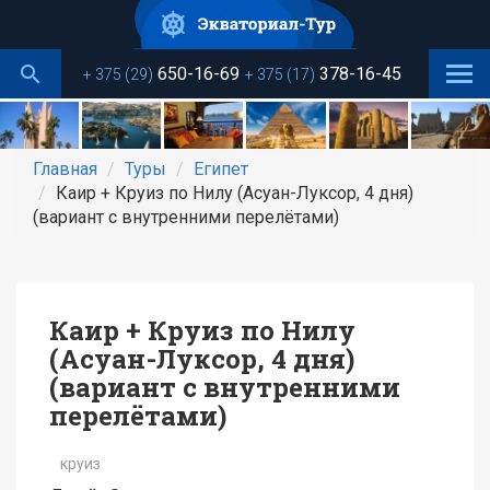
Перейти
к
основному
650-16-69
378-16-45
+ 375 (29)
+ 375 (17)
содержанию
Главная
Туры
Египет
Каир + Круиз по Нилу (Асуан-Луксор, 4 дня)
(вариант с внутренними перелётами)
Каир + Круиз по Нилу
(Асуан-Луксор, 4 дня)
(вариант с внутренними
перелётами)
круиз