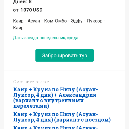
Дней: 8
от
1070
USD
Каир - Асуан - Ком-Омбо - Эдфу - Луксор -
Каир
Даты заезда: понедельник, среда
Забронировать тур
Смотрите так же:
Каир + Круиз по Нилу (Асуан-
Луксор, 4 дня) + Александрия
(вариант с внутренними
перелётами)
Каир + Круиз по Нилу (Асуан-
Луксор, 4 дня) (вариант с поездом)
Каир + Круиз по Нилу (Асуан-