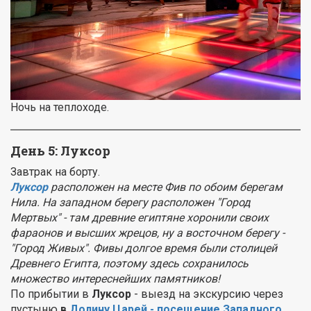
Ночь на теплоходе.
День 5: Луксор
Завтрак на борту.
Луксор
расположен на месте Фив
по обоим берегам
Нила. На западном берегу расположен "Город
Мертвых" - там древние египтяне хоронили своих
фараонов и высших жрецов, ну а восточном берегу -
"Город Живых"
. Фивы долгое время были столицей
Древнего Египта, поэтому здесь сохранилось
множество интереснейших памятников!
По прибытии в
Луксор
- выезд на экскурсию через
пустыню
в
Долину Царей -
посещение Западного