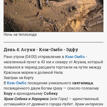
Ночь на теплоходе.
День 4: Асуан - Ком-Омбо - Эдфу
Рано утром (04:00) отправление в
Ком-Омбо
-
населенный пункт в 43 км к северу от Асуана, который
появился в период расцвета торговли на путях между
Красным морем и долиной Нила.
Завтрак на борту.
В
Ком-Омбо
посещение уникального
святилища
,
посвящённого двум богам сразу — соколо-головому
Хору
и крокодильему
Собеку
.
Храм Собека и Херориса
(или Гора) – единственный,
оставшийся от древнего города Нубет. Храм интересен