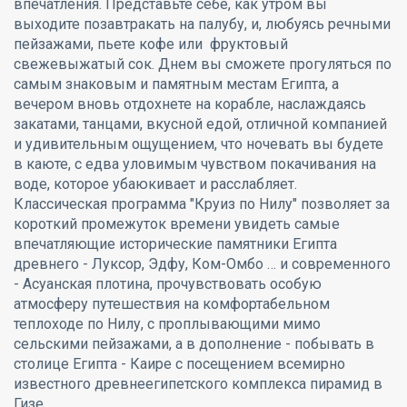
впечатления. Представьте себе, как утром вы
выходите позавтракать на палубу, и, любуясь речными
пейзажами, пьете кофе или фруктовый
свежевыжатый сок. Днем вы сможете прогуляться по
самым знаковым и памятным местам Египта, а
вечером вновь отдохнете на корабле, наслаждаясь
закатами, танцами, вкусной едой, отличной компанией
и удивительным ощущением, что ночевать вы будете
в каюте, с едва уловимым чувством покачивания на
воде, которое убаюкивает и расслабляет.
Классическая программа "Круиз по Нилу" позволяет за
короткий промежуток времени увидеть самые
впечатляющие исторические памятники Египта
древнего - Луксор, Эдфу, Ком-Омбо … и современного
- Асуанская плотина, прочувствовать особую
атмосферу путешествия на комфортабельном
теплоходе по Нилу, с проплывающими мимо
сельскими пейзажами, а в дополнение - побывать в
столице Египта - Каире с посещением всемирно
известного древнеегипетского комплекса пирамид в
Гизе.