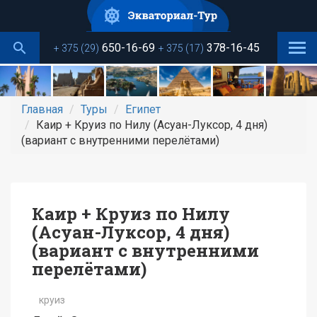
Перейти
к
основному
650-16-69
378-16-45
+ 375 (29)
+ 375 (17)
содержанию
Главная
Туры
Египет
Каир + Круиз по Нилу (Асуан-Луксор, 4 дня)
(вариант с внутренними перелётами)
Каир + Круиз по Нилу
(Асуан-Луксор, 4 дня)
(вариант с внутренними
перелётами)
круиз