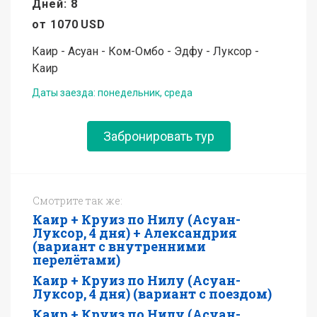
Дней: 8
от
1070
USD
Каир - Асуан - Ком-Омбо - Эдфу - Луксор -
Каир
Даты заезда: понедельник, среда
Забронировать тур
Смотрите так же:
Каир + Круиз по Нилу (Асуан-
Луксор, 4 дня) + Александрия
(вариант с внутренними
перелётами)
Каир + Круиз по Нилу (Асуан-
Луксор, 4 дня) (вариант с поездом)
Каир + Круиз по Нилу (Асуан-