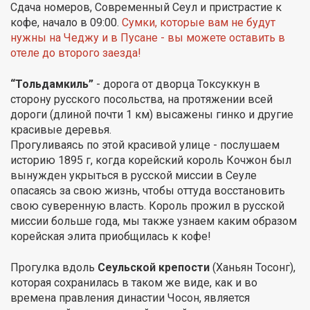
Сдача номеров, Современный Сеул и пристрастие к
кофе, начало в 09:00.
Сумки, которые вам не будут
нужны на Чеджу и в Пусане - вы можете оставить в
отеле до второго заезда!
“Тольдамкиль”
- дорога от дворца Токсуккун в
сторону русского посольства, на протяжении всей
дороги (длиной почти 1 км) высажены гинко и другие
красивые деревья.
Прогуливаясь по этой красивой улице - послушаем
историю 1895 г, когда корейский король Кочжон был
вынужден укрыться в русской миссии в Сеуле
опасаясь за свою жизнь, чтобы оттуда восстановить
свою суверенную власть. Король прожил в русской
миссии больше года, мы также узнаем каким образом
корейская элита приобщилась к кофе!
Прогулка вдоль
Сеульской крепости
(Ханьян Тосонг),
которая сохранилась в таком же виде, как и во
времена правления династии Чосон, является