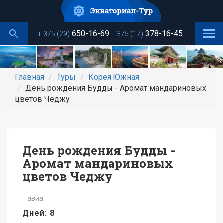
Перейти
к
основному
650-16-69
378-16-45
+ 375 (29)
+ 375 (17)
содержанию
Главная
Туры
Корея Южная
День рождения Будды - Аромат мандариновых
цветов Чеджу
День рождения Будды -
Аромат мандариновых
цветов Чеджу
авиа
Дней: 8