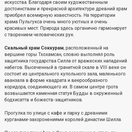
искусства. Благодаря своим художественным
достоинствам и прекрасной архитектуре древний храм
приобрел всемирную известность. На территории
храма Пульгукса очень много уютных и очень
красивых мест. Природа здесь органично гармонирует
с творением человеческих рук.
Скальный храм Соккурам
, расположенный на
вершине горы Тхохамсан, словно выполнял роль
защитника государства Силла от вражеских нападений
набегов. Высеченный в гранитной скале в VIII веке он
состоит из центрального купольного зала, маленького
аванзала в форме квадрата и веерообразного
коридора, соединяющего их. В самом центре грота
возвышается каменная статуя Будды в окруженный
бодхисаттв и божеств-защитников.
Прогулка по улице с кафе и парку с древними
курганами-захоронениями королей династии Шилла.