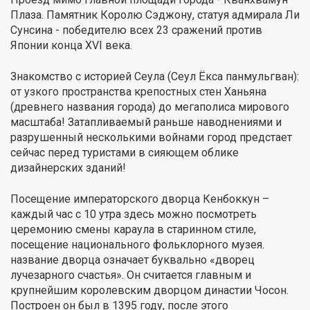
Плаза. Памятник Королю Сэджону, статуя адмирала Ли
Сунсина - победителю всех 23 сражений против
Японии конца XVI века.
Знакомство с историей Сеула (Сеул Ёкса панмульгван):
от узкого пространства крепостных стен Ханьяна
(древнего названия города) до мегаполиса мирового
масштаба! Затапливаемый раньше наводнениями и
разрушенный несколькими войнами город предстает
сейчас перед туристами в сияющем облике
дизайнерских зданий!
Посещение императорского дворца Кенбоккун –
каждый час с 10 утра здесь можно посмотреть
церемонию смены караула в старинном стиле,
посещение национального фольклорного музея.
название дворца означает буквально «дворец
лучезарного счастья». Он считается главным и
крупнейшим королевским дворцом династии Чосон.
Построен он был в 1395 году, после этого