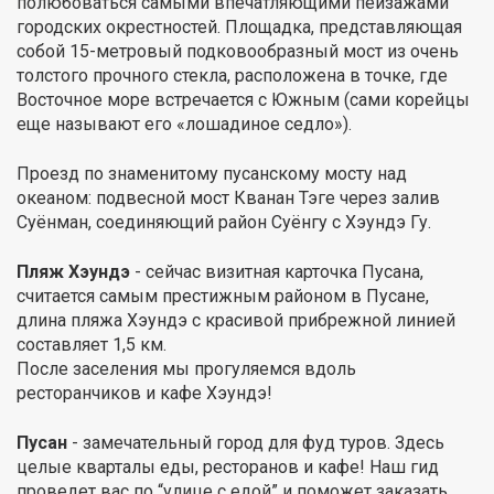
полюбоваться самыми впечатляющими пейзажами
городских окрестностей. Площадка, представляющая
собой 15-метровый подковообразный мост из очень
толстого прочного стекла, расположена в точке, где
Восточное море встречается с Южным (сами корейцы
еще называют его «лошадиное седло»).
Проезд по знаменитому пусанскому мосту над
океаном: подвесной мост Кванан Тэге через залив
Суёнман, соединяющий район Суёнгу с Хэундэ Гу.
Пляж Хэундэ
- сейчас визитная карточка Пусана,
считается самым престижным районом в Пусане,
длина пляжа Хэундэ с красивой прибрежной линией
составляет 1,5 км.
После заселения мы прогуляемся вдоль
ресторанчиков и кафе Хэундэ!
Пусан
- замечательный город для фуд туров. Здесь
целые кварталы еды, ресторанов и кафе! Наш гид
проведет вас по “улице с едой” и поможет заказать