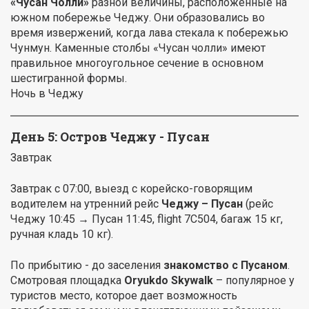
«Чусан Чолли»
разной величины, расположенные на
южном побережье Чеджу. Они образовались во
время извержений, когда лава стекала к побережью
Чунмун. Каменные столбы «Чусан чолли» имеют
правильное многоугольное сечение в основном
шестигранной формы.
Ночь в Чеджу
День 5: Остров Чеджу - Пусан
Завтрак
Завтрак c 07:00, выезд с корейско-говорящим
водителем на утренний рейс
Чеджу – Пусан
(рейс
Чеджу 10:45 → Пусан 11:45, flight 7C504, багаж 15 кг,
ручная кладь 10 кг).
По прибытию - до заселения
знакомство с Пусаном
.
Смотровая площадка
Oryukdo Skywalk
– популярное у
туристов место, которое дает возможность