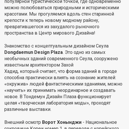
популярной туристической точкой, где одновременно
можно полюбоваться природными и историческими
красотами. Мы прогуляемся вдоль стен старинной
крепости к теперь новому модному району,
превратившегося из захудалого рыночного
пространства в Центр мирового Дизайна!
Знакомство с концептуальным дизайном Сеула
Dongdaemun Design Plaza
. Это одно из самых
необычных зданий современного Сеула, сооружено
известным архитектором Захой
Хадид, который считает, что форма зданий в городе
способна практически влиять на сознание жителей:
«окружив» людей фантастическими зданиями, можно
«научить» их принимать неординарное и создавать
новое. В Тондемун Дизайн Плаза функционирует
целая «творческая лаборатория моды», проходят
различные выставки.
Внешний осмотр
Ворот Хонынджи
- Национальное
сокровище Кореи номер 1, в переводе с корейского