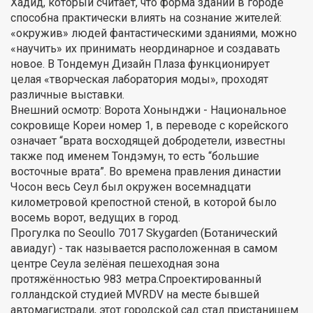
Хадид, который считает, что форма зданий в городе
способна практически влиять на сознание жителей:
«окружив» людей фантастическими зданиями, можно
«научить» их принимать неординарное и создавать
новое. В Тондемун Дизайн Плаза функционирует
целая «творческая лаборатория моды», проходят
различные выставки.
Внешний осмотр: Ворота Хонынджи - Национальное
сокровище Кореи номер 1, в переводе с корейского
означает “врата восходящей добродетели, известны
также под именем Тондэмун, то есть “большие
восточные врата”. Во времена правления династии
Чосон весь Сеул был окружен восемнадцати
километровой крепостной стеной, в которой было
восемь ворот, ведущих в город.
Прогулка по Seoullo 7017 Skygarden (Ботанический
авиадуг) - так называется расположенная в самом
центре Сеула зелёная пешеходная зона
протяжённостью 983 метра.Спроектированный
голландской студией MVRDV на месте бывшей
автомагистрали, этот городской сад стал пристанищем