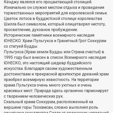
Кёнджу являлся его процветающей столицей.
Изначально он служил местом отдыха и проведения
торжественных мероприятий для королевской семьи.
Цветок лотоса в буддистской столице королевства
Шилла был символом, который олицетворял чистоту,
просветление, духовное пробуждение.
Исторические памятники всемирного наследия
ЮНЕСКО: Храм Пульгукса и Гранитный Грот Соккурам
со статуей Будды.
Пульгукса (Храм земли Будды или Страна счастья) в
1995 году был внесен в список Всемирного наследия
ЮНЕСКО, это настоящий шедевр буддийского
искусства. Благодаря своим художественным
достоинствам и прекрасной архитектуре древний храм
приобрел всемирную известность. На территории
храма Пульгукса очень много уютных и очень
красивых мест. Природа здесь органично гармонирует
с творением человеческих рук.
Скальный храма Соккурам, расположенный на
вершине горы Тхохамсан, словно выполнял роль
защитника государства Силла от вражеских нападений