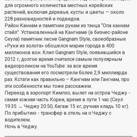
для огромного количества местных корейских
растений, включая деревья, кусты и цветы — около
228 разновидностей и подвидов.
Район Каннам и памятник рукам из танца “Опа каннам
стайл”. Установленный на Кангнаме (в бизнес-районе
Сеула) памятник песне Gangnam Style, своеобразные
«Руки из золота» обошелся мэрии города в 400
миллионов вон. Клип Gangnam Style, появившийся в
2012 г, долгое время считался самым популярным
видеороликом на YouTube: за все время
существования его посмотрели более 2,9 миллиарда
раз. Кстати как правильно – Кангнам или Гангнам, про
эти особенности мы тоже расскажем.
Переезд в аэропорт Кимпхо, вылет на остров Чеджу -
самая южная часть Кореи, время в пути 1 час (Сеул
19:35 → Чеджу 20:50, багаж 15 кг, ручная кладь 10 кг).
По прибытию - трансфер в отель на о.Чеджу с
водителем.
Ночь в Чеджу.