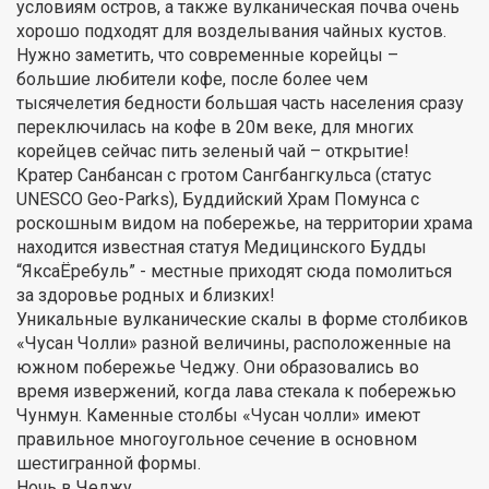
условиям остров, а также вулканическая почва очень
хорошо подходят для возделывания чайных кустов.
Нужно заметить, что современные корейцы –
большие любители кофе, после более чем
тысячелетия бедности большая часть населения сразу
переключилась на кофе в 20м веке, для многих
корейцев сейчас пить зеленый чай – открытие!
Кратер Санбансан с гротом Сангбангкульса (статус
UNESCO Geo-Parks), Буддийский Храм Помунса с
роскошным видом на побережье, на территории храма
находится известная статуя Медицинского Будды
“ЯксаЁребуль” - местные приходят сюда помолиться
за здоровье родных и близких!
Уникальные вулканические скалы в форме столбиков
«Чусан Чолли» разной величины, расположенные на
южном побережье Чеджу. Они образовались во
время извержений, когда лава стекала к побережью
Чунмун. Каменные столбы «Чусан чолли» имеют
правильное многоугольное сечение в основном
шестигранной формы.
Ночь в Чеджу.