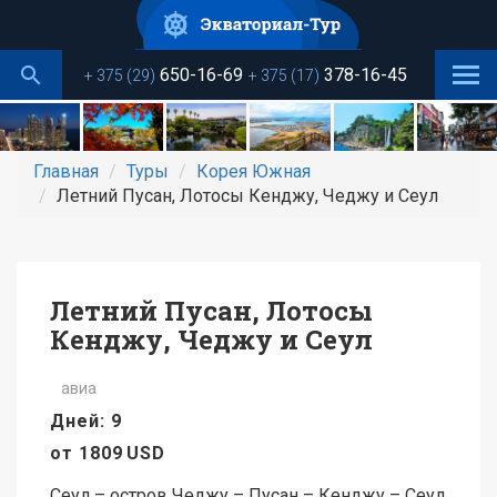
Перейти
к
основному
650-16-69
378-16-45
+ 375 (29)
+ 375 (17)
содержанию
Главная
Туры
Корея Южная
Летний Пусан, Лотосы Кенджу, Чеджу и Сеул
Летний Пусан, Лотосы
Кенджу, Чеджу и Сеул
авиа
Дней: 9
от
1809
USD
Сеул – остров Чеджу – Пусан – Кенджу – Сеул