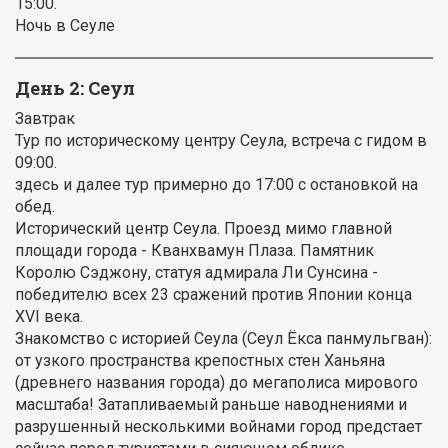
15:00.
Ночь в Сеуле
День 2: Сеул
Завтрак
Тур по историческому центру Сеула, встреча с гидом в
09:00.
здесь и далее тур примерно до 17:00 с остановкой на
обед.
Исторический центр Сеула. Проезд мимо главной
площади города - Кванхвамун Плаза. Памятник
Королю Сэджону, статуя адмирала Ли Сунсина -
победителю всех 23 сражений против Японии конца
XVI века.
Знакомство с историей Сеула (Сеул Ёкса панмульгван):
от узкого пространства крепостных стен Ханьяна
(древнего названия города) до мегаполиса мирового
масштаба! Затапливаемый раньше наводнениями и
разрушенный несколькими войнами город предстает