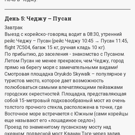
День 5: Чеджу – Пусан
Завтрак
Выезд с корейско-говорящ водит в 08:30, утренний
рейс Чеджу – Пусан (рейс Чеджу 10:45 → Пусан 11:45,
flight 7C504, багаж 15 кг, ручная кладь 10 кг).
По прибытию, до заселения - знакомство с Пусаном.
Летом Пусан не менее прекрасен, чем Чеджу, город
прямо на берегу моря с замечательными видами!
Смотровая площадка Oryukdo Skywalk – популярное у
туристов место, которое дает возможность
полюбоваться самыми впечатляющими пейзажами
городских окрестностей. Площадка, представляющая
собой 15-метровый подковообразный мост из очень
толстого прочного стекла, расположена в точке, где
Восточное море встречается с Южным (сами корейцы
еще называют его «лошадиное седло»).
Проезд по знаменитому пусанскому мосту над
океаном: подвесной мост Кванан Тэге через залив