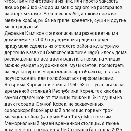
чтобы вам приготовили из них, или просто заказать
любое рыбное блюдо из меню одного из ресторанов
на втором этаже. Большие крабы, а также свежие
мелкие крабы, рыба на гриле, креветки, суши и другие
морепродукты!
Деревня Камчхон с живописными разноцветными
домиками - в 2009 году администрация города
придумала сделать из отсталого района культурную
деревню Камчхон (GamcheonCultureVillage). Здесь дома
раскрашены во все цвета радуги, а прямо на улицах
можно увидеть художников, музыкантов, посмотреть
на скульптуры и современные арт-объекты, а также
поучаствовать или полюбоваться перфомансами.
Во время Корейской войны 1950-53 гг Пусан являлся
временной столицей Республики Корея, так как был
самой отдалённой от границы точкой и был одним из
двух городов Южной Кореи, не захваченных
северокорейской армией в течение первых трех
месяцев войны (вторым был Тэгу). Мы посетим
Мемориальный музей временной столицы, а также
дом первого президента Ли Сынмана (до конца 2025г