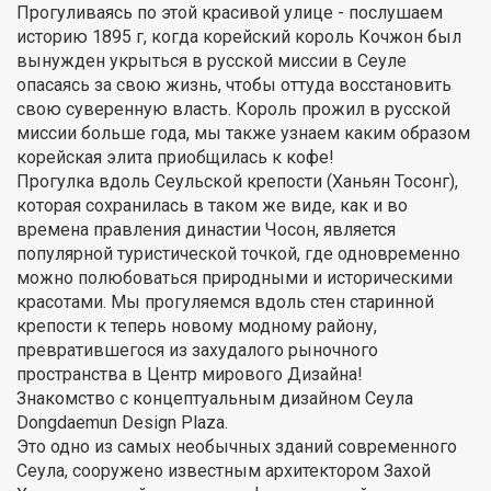
Прогуливаясь по этой красивой улице - послушаем
историю 1895 г, когда корейский король Кочжон был
вынужден укрыться в русской миссии в Сеуле
опасаясь за свою жизнь, чтобы оттуда восстановить
свою суверенную власть. Король прожил в русской
миссии больше года, мы также узнаем каким образом
корейская элита приобщилась к кофе!
Прогулка вдоль Сеульской крепости (Ханьян Тосонг),
которая сохранилась в таком же виде, как и во
времена правления династии Чосон, является
популярной туристической точкой, где одновременно
можно полюбоваться природными и историческими
красотами. Мы прогуляемся вдоль стен старинной
крепости к теперь новому модному району,
превратившегося из захудалого рыночного
пространства в Центр мирового Дизайна!
Знакомство с концептуальным дизайном Сеула
Dongdaemun Design Plaza.
Это одно из самых необычных зданий современного
Сеула, сооружено известным архитектором Захой