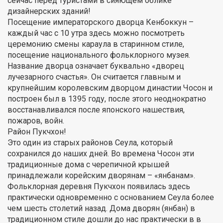
сейчас перед туристами в сияющем облике
дизайнерских зданий!
Посещение императорского дворца Кенбоккун –
каждый час с 10 утра здесь можно посмотреть
церемонию смены караула в старинном стиле,
посещение национального фольклорного музея.
Название дворца означает буквально «дворец
лучезарного счастья». Он считается главным и
крупнейшим королевским дворцом династии Чосон и
построен был в 1395 году, после этого неоднократно
восстанавливался после японского нашествия,
пожаров, войн.
Район Пукчхон!
Это один из старых районов Сеула, который
сохранился до наших дней. Во времена Чосон эти
традиционные дома с черепичной крышей
принадлежали корейским дворянам – «янбанам».
Фольклорная деревня Пукчхон появилась здесь
практически одновременно с основанием Сеула более
чем шесть столетий назад. Дома дворян (янбан) в
традиционном стиле дошли до нас практически в в