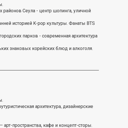
ы.
х районов Сеула - центр шопинга, уличной
ранней историей K-pop культуры. Фанаты BTS
 городских парков - современная архитектура
ьких знаковых корейских блюд и алкоголя.
ы.
утуристическая архитектура, дизайнерские
 арт-пространства, кафе и концепт-сторы.