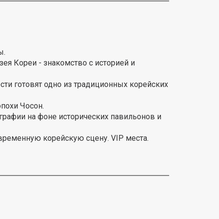
ы.
зея Кореи - знакомство с историей и
гости готовят одно из традиционных корейских
похи Чосон.
ографии на фоне исторических павильонов и
временную корейскую сцену. VIP места.