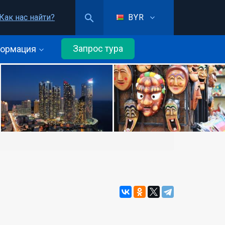
Как нас найти?
BYR
Запрос тура
ормация