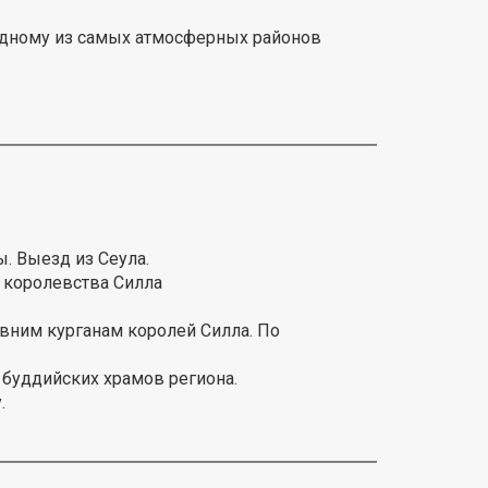
 одному из самых атмосферных районов
ы. Выезд из Сеула.
 королевства Силла
евним курганам королей Силла. По
 буддийских храмов региона.
.