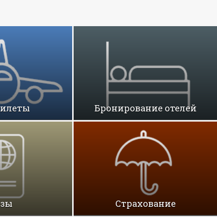
билеты
Бронирование отелей
изы
Cтрахование