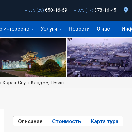
650-16-69
378-16-45
+ 375 (29)
+ 375 (17)
о интересно
Услуги
Новости
О нас
Инф
 Корея: Сеул, Кёнджу, Пусан
Описание
(активная вкладка)
Стоимость
Карта тура