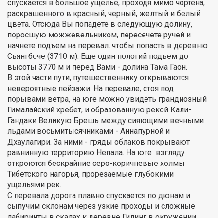
спускается в большое ущелье, проходя мимо чортена,
раскрашенного в красный, черный, желтый и белый
цвета. Отсюда Вы попадете в следующую долину,
поросшую можжевельником, пересечете ручей и
начнете подъем на перевал, чтобы попасть в деревню
Сьянгбоче (3710 м). Еще один пологий подъем до
высоты 3770 м и перед Вами - долина Тама Гаон.
В этой части пути, путешественнику открываются
невероятные пейзажи. На перевале, стоя под
порывами ветра, на юге можно увидеть грандиозный
Гималайский хребет, и образованную рекой Кали-
Гандаки Великую Брешь между сияющими вечными
льдами восьмитысячниками - Аннапурной и
Дхаулагири. За ними - гряды облаков покрывают
равнинную территорию Непала. На юге взгляду
откроются бескрайние серо-коричневые холмы
Тибетского нагорья, прорезаемые глубокими
ущельями рек.
С перевала дорога плавно спускается по дюнам и
сыпучим склонам через узкие проходы и сложные
лабиринты в скалах к деревне Гилинг в окружении