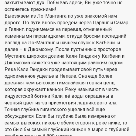
захватывают дух. Побывав здесь, Вы уже точно не
останетесь прежними!
Выезжаем из Ло-Мантанга по уже знакомой нам
дороге. По пути вновь проедем через Царанг и Самар
и Гилинг, поднимемся на перевал, отмеченный
каменными пирамидками, откуда бросим последний
взгляд на Ло-Мантанг и начнем спуск к Кагбени и
далее – к Джомсому. После пустынных просторов
Мустанга широкая долина Кали-Гандаки у Кагбени и
Джомсома кажется уже настоящим райским садом
Река Кали Гандаки проделывает свой путь через
одноименное ущелье в Непале. Она еще более
древняя, чем высокая гималайская горная цепь,
которая окружает каньон. Реку называют в честь
индуистской богини Кали, её воды окрашены в
черный цвет из-за присутствия ледникового ила.
Точная глубина гигантского ущелья всё еще
обсуждается. Если бы глубина была измерена от
самых высоких пиков с обеих сторон к реке ниже, то
это был бы самый глубокий каньон в мире с глубиной