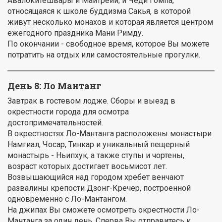
Авалокитешвары и Майтрейи; и Чёди Гомпа,
относящаяся к школе буддизма Сакья, в которой
живут несколько монахов и которая является центром
ежегодного праздника Мани Римду.
По окончании - свободное время, которое Вы можете
потратить на отдых или самостоятельные прогулки.
День 8: Ло Мантанг
Завтрак в гостевом лодже. Сборы и выезд в
окрестности города для осмотра
достопримечательностей.
В окрестностях Ло-Мантанга расположены монастыри
Намгиал, Чосар, Тинкар и уникальный пещерный
монастырь - Ньипхук, а также ступы и чортены,
возраст которых достигает восьмисот лет.
Возвышающийся над городом хребет венчают
развалины крепости Дзонг-Кречер, построенной
одновременно с Ло-Мантангом.
На джипах Вы сможете осмотреть окрестности Ло-
Мантанга за один день. Сперва Вы отправитесь к