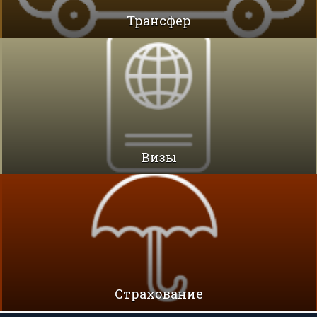
Трансфер
Визы
Cтрахование