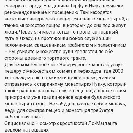
северу от города – в долины Гарфу и Нифу, всячески
рекомендованные к посещению. Там находятся
несколько интересных пещер, скальных монастырей, а
также множество пещер, в которых до сих пор живут
люди. Через эти места когда-то пролегал главный
путь в Лхасу, на протяжении веков служивший
паломникам, священникам, грабителям и захватчикам
– Вы увидите множество руин крепостей по обе
стороны древнего торгового тракта.
Для начала Вы посетите Чосер-дзонг - многоярусную
пещеру с множеством комнат и переходов, где 2000
лет назад могло проживать целое племя, а затем
отправитесь к старинному монастырю Нупху, который
также раньше располагался в пещерах, а позже к ним
пристроили уже традиционное здание буддийского
монастыря-гомпы. Не забудьте взять с собой мелочь,
ведь для осмотра пещер и монастыря требуется
небольшая плата.
Опционально – осмотр окрестностей Ло-Мантанга
верхом на лошадях.