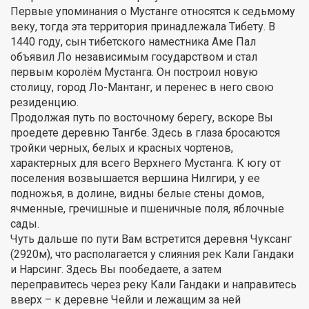
Первые упоминания о Мустанге относятся к седьмому
веку, тогда эта территория принадлежала Тибету. В
1440 году, сын тибетского наместника Аме Пал
объявил Ло независимым государством и стал
первым королём Мустанга. Он построил новую
столицу, город Ло-Мантанг, и перенес в него свою
резиденцию.
Продолжая путь по восточному берегу, вскоре Вы
проедете деревню Тангбе. Здесь в глаза бросаются
тройки черных, белых и красных чортенов,
характерных для всего Верхнего Мустанга. К югу от
поселения возвышается вершина Нилгири, у ее
подножья, в долине, видны белые стены домов,
ячменные, гречишные и пшеничные поля, яблочные
сады.
Чуть дальше по пути Вам встретится деревня Чуксанг
(2920м), что располагается у слияния рек Кали Гандаки
и Нарсинг. Здесь Вы пообедаете, а затем
переправитесь через реку Кали Гандаки и направитесь
вверх – к деревне Чейли и лежащим за ней