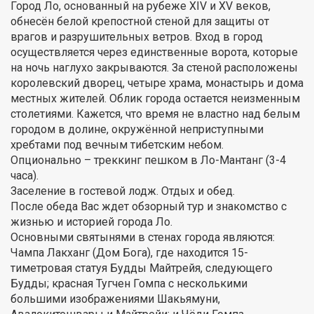
Город Ло, основанный на рубеже XIV и XV веков,
обнесён белой крепостной стеной для защиты от
врагов и разрушительных ветров. Вход в город
осуществляется через единственные ворота, которые
на ночь наглухо закрываются. За стеной расположены
королевский дворец, четыре храма, монастырь и дома
местных жителей. Облик города остается неизменным
столетиями. Кажется, что время не властно над белым
городом в долине, окружённой неприступными
хребтами под вечным тибетским небом.
Опционально – треккинг пешком в Ло-Мантанг (3-4
часа).
Заселение в гостевой лодж. Отдых и обед.
После обеда Вас ждет обзорный тур и знакомство с
жизнью и историей города Ло.
Основными святынями в стенах города являются:
Чампа Лакханг (Дом Бога), где находится 15-
тиметровая статуя Будды Майтрейя, следующего
Будды; красная Тугчен Гомпа с несколькими
большими изображениями Шакьямуни,