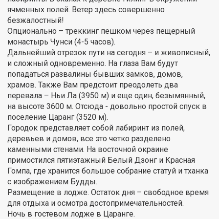
ячменных полей. Ветер здесь совершенно
безжалостный!
Опционально – треккинг пешком через пещерный
монастырь Чунси (4-5 часов).
Дальнейший отрезок пути на сегодня – и живописный,
и сложный одновременно. На глаза Вам будут
попадаться развалины бывших замков, домов,
храмов. Также Вам предстоит преодолеть два
перевала – Ньи Ла (3950 м) и еще один, безымянный,
на высоте 3600 м. Отсюда - довольно простой спуск в
поселение Царанг (3520 м).
Городок представляет собой лабиринт из полей,
деревьев и домов, все это четко разделено
каменными стенами. На восточной окраине
примостился пятиэтажный Белый Дзонг и Красная
Гомпа, где хранится большое собрание статуй и тханка
с изображением Будды.
Размещение в лодже. Остаток дня – свободное время
для отдыха и осмотра достопримечательностей.
Ночь в гостевом лодже в Царанге.