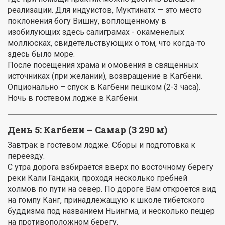
реализации. Для индуистов, Муктинатх — это место
поклонения богу Вишну, воплощенному в
изобилующих здесь салиграмах - окаменелых
моллюсках, свидетельствующих о том, что когда-то
здесь было море.
После посещения храма и омовения в священных
источниках (при желании), возвращение в Кагбени.
Опционально – спуск в Кагбени пешком (2-3 часа).
Ночь в гостевом лодже в Кагбени.
День 5:
Кагбени – Самар (3 290 м)
Завтрак в гостевом лодже. Сборы и подготовка к
переезду.
С утра дорога взбирается вверх по восточному берегу
реки Кали Гандаки, проходя несколько гребней
холмов по пути на север. По дороге Вам откроется вид
на гомпу Канг, принадлежащую к школе тибетского
буддизма под названием Ньингма, и несколько пещер
на противоположном берегу.