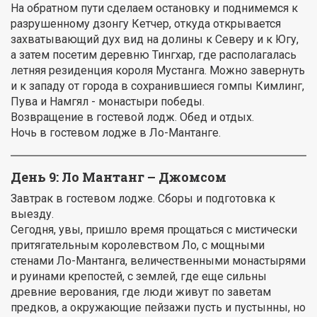
На обратном пути сделаем остановку и поднимемся к
разрушенному дзонгу Кетчер, откуда открывается
захватывающий дух вид на долины к Северу и к Югу,
а затем посетим деревню Тингхар, где располагалась
летняя резиденция короля Мустанга. Можно завернуть
и к западу от города в сохранившиеся гомпы Кимлинг,
Пува и Намгял - монастыри победы.
Возвращение в гостевой лодж. Обед и отдых.
Ночь в гостевом лодже в Ло-Мантанге.
День 9:
Ло Мантанг – Джомсом
Завтрак в гостевом лодже. Сборы и подготовка к
выезду.
Сегодня, увы, пришло время прощаться с мистически
притягательным королевством Ло, с мощными
стенами Ло-Мантанга, величественными монастырями
и руинами крепостей, с землей, где еще сильны
древние верования, где люди живут по заветам
предков, а окружающие пейзажи пусть и пустынны, но