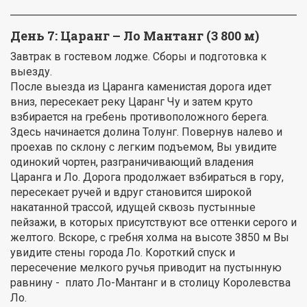
День 7:
Царанг – Ло Мантанг (3 800 м)
Завтрак в гостевом лодже. Сборы и подготовка к
выезду.
После выезда из Царанга каменистая дорога идет
вниз, пересекает реку Царанг Чу и затем круто
взбирается на гребень противоположного берега.
Здесь начинается долина Толунг. Повернув налево и
проехав по склону с легким подъемом, Вы увидите
одинокий чортен, разграничивающий владения
Царанга и Ло. Дорога продолжает взбираться в гору,
пересекает ручей и вдруг становится широкой
накатанной трассой, идущей сквозь пустынные
пейзажи, в которых присутствуют все оттенки серого и
желтого. Вскоре, с гребня холма на высоте 3850 м Вы
увидите стены города Ло. Короткий спуск и
пересечение мелкого ручья приводит на пустынную
равнину - плато Ло-Мантанг и в столицу Королевства
Ло.