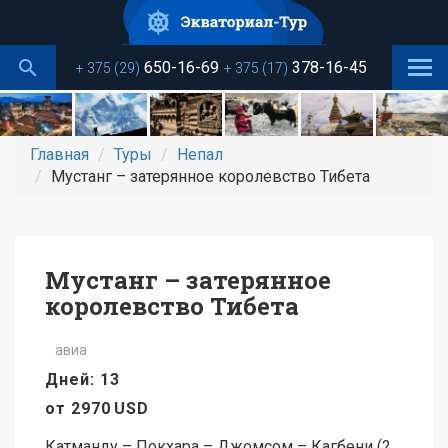
Перейти
к
основному
650-16-69
378-16-45
+ 375 (29)
+ 375 (17)
содержанию
Главная
Туры
Непал
Мустанг – затерянное королевство Тибета
Мустанг – затерянное
королевство Тибета
авиа
Дней: 13
от
2970
USD
Катманду – Покхара – Джомсом – Кагбени (2