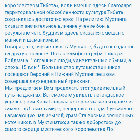
королевством Тибета», ведь именно здесь благодаря
территориальной обособленности культура Тибета
сохранилась достаточно ярко. На религию Мустанга
оказало значительное влияние учение бон, в
результате чего буддизм здесь оказался смешан с
магией и шаманизмом.
Говорят, что, очутившись в Мустанге, будто попадаешь
на другую планету. По словам фотографа Тэйлора
Вэйдмана "..странные люди, удивительные обычаи, а
эпоха...15 век..". Большинство путешественников
посещают Верхний и Нижний Мустанг пешком,
совершая двухнедельный треккинг.
Мы предлагаем Вам проделать этот удивительный
путь на джипах. Вы сможете увидеть легендарное
ущелье реки Кали Гандаки, которое является одним из
самых глубоких в мире; пещерные города, буквально
нависающие над землей; храм Ста восьми священных
источников в Муктинатхе; а также доберетесь до
самого сердца мистического Королевства Ло.