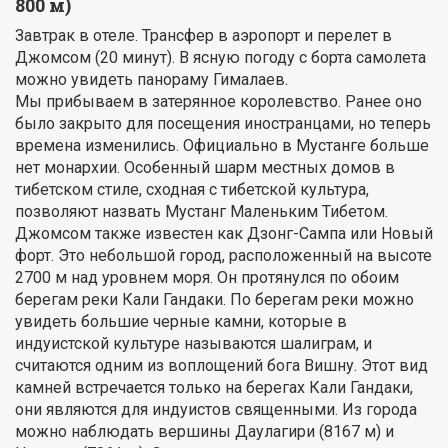
800 м)
Завтрак в отеле. Трансфер в аэропорт и перелет в
Джомсом (20 минут). В ясную погоду с борта самолета
можно увидеть панораму Гималаев.
Мы прибываем в затерянное королевство. Ранее оно
было закрыто для посещения иностранцами, но теперь
времена изменились. Официально в Мустанге больше
нет монархии. Особенный шарм местных домов в
тибетском стиле, сходная с тибетской культура,
позволяют назвать Мустанг Маленьким Тибетом.
Джомсом также известен как Дзонг-Сампа или Новый
форт. Это небольшой город, расположенный на высоте
2700 м над уровнем моря. Он протянулся по обоим
берегам реки Кали Гандаки. По берегам реки можно
увидеть большие черные камни, которые в
индуистской культуре называются шалиграм, и
считаются одним из воплощений бога Вишну. Этот вид
камней встречается только на берегах Кали Гандаки,
они являются для индуистов священными. Из города
можно наблюдать вершины Даулагири (8167 м) и