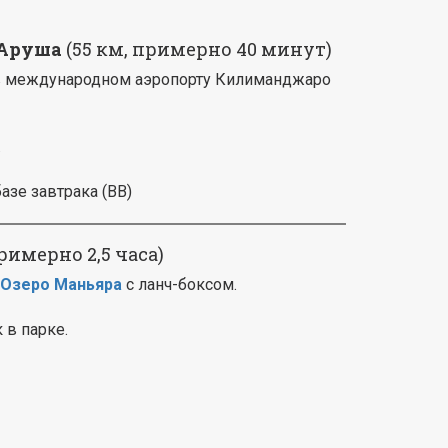
 Аруша
(55 км, примерно 40 минут)
в международном аэропорту Килиманджаро
.
азе завтрака (BB)
примерно 2,5 часа)
Озеро Маньяра
с ланч-боксом.
 в парке.