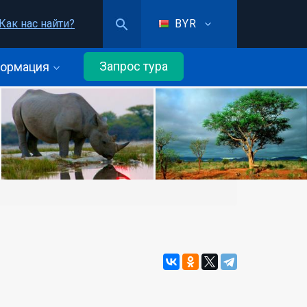
Как нас найти?
BYR
Запрос тура
ормация