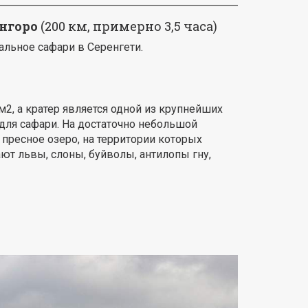
онгоро
(200 км, примерно 3,5 часа)
льное сафари в Серенгети.
м2, а кратер является одной из крупнейших
для сафари. На достаточно небольшой
и пресное озеро, на территории которых
ют львы, слоны, буйволы, антилопы гну,