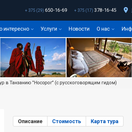
650-16-69
378-16-45
+ 375 (29)
+ 375 (17)
о интересно
Услуги
Новости
О нас
Инф
ур в Танзанию "Носорог" (с русскоговорящим гидом)
Описание
(активная вкладка)
Стоимость
Карта тура