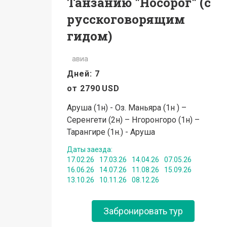
Танзанию "Носорог" (с
русскоговорящим
гидом)
авиа
Дней: 7
от
2790
USD
Аруша (1н) - Оз. Маньяра (1н ) –
Серенгети (2н) – Нгоронгоро (1н) –
Тарангире (1н.) - Аруша
Даты заезда:
17.02.26
17.03.26
14.04.26
07.05.26
16.06.26
14.07.26
11.08.26
15.09.26
13.10.26
10.11.26
08.12.26
Забронировать тур