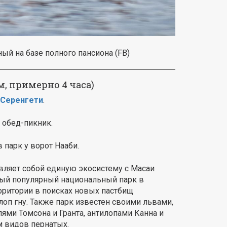
ый на базе полного пансиона (FB)
м, примерно 4 часа)
Серенгети
.
 обед-пикник.
 парк у ворот Нааби.
вляет собой единую экосистему с Масаи
мый популярный национальный парк в
территории в поисках новых пастбищ
оп гну. Также парк известен своими львами,
ями Томсона и Гранта, антилопами Канна и
 видов пернатых.