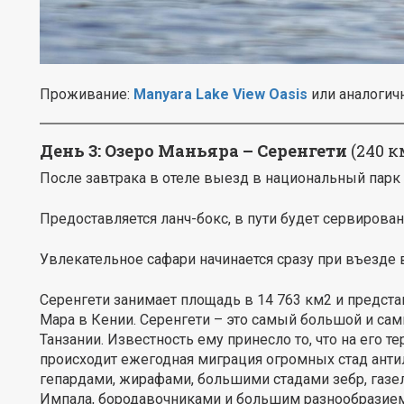
Проживание:
Manyara Lake View Oasis
или аналогичн
День 3:
Озеро Маньяра – Серенгети
(240 к
После завтрака в отеле выезд в национальный парк
Предоставляется ланч-бокс, в пути будет сервирован
Увлекательное сафари начинается сразу при въезде в
Серенгети занимает площадь в 14 763 км2 и предста
Мара в Кении. Серенгети – это самый большой и са
Танзании. Известность ему принесло то, что на его 
происходит ежегодная миграция огромных стад антил
гепардами, жирафами, большими стадами зебр, газел
Импала, бородавочниками и большим разнообразием