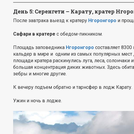
День 5:
Серенгети –
Карату, кратер Нгор
После завтрака выезд к кратеру
Нгоронгоро
и проща
Сафари в кратере
с обедом-пикником.
Площадь заповедника
Нгоронгоро
составляет 8300 
кальдер в мире и одним из самых популярных мест 
площади кратера раскинулись луга, леса, солончаки 
большая концентрация диких животных. Здесь обита
зебры и многие другие.
К вечеру подъем обратно и тарнсфер в лодж Карату.
Ужин и ночь в лодже.