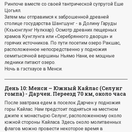
Ринпоче вместе со своей тантрической супругой Еше
Цогьял.
Затем мы отправимся к заброшенной древней
столице государства Шангшунг - в Долину Гаруды
(Кхьюнглунг Нулкхар). Осмотр древних пещерных
храмов Кунглунга или «Серебрянного дворца» и
горячих источников. По пути посетим озеро Ракшас,
расположенное непосредственно у подножия
семитысячной вершины Ньямо Нани, ее мощные
ледники питают озеро.
Ночь в гэстхаусе в Менси.
День 10:
Менси – Южный Кайлас (Селунг
гомпа) - Дарчен. Переезд 70 км, около часа
После завтрака едем в поселок Дарчен у подножия
горы Кайлас. Нам предстоит подняться на местном
джипе к монастырю Селунг, расположенному около
южной стороны Кайласа. Здесь около молитвенных
флагов можно провести некоторое время в