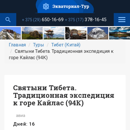
Перейти
к
основному
650-16-69
378-16-45
+ 375 (29)
+ 375 (17)
содержанию
Главная
Туры
Тибет (Китай)
Святыни Тибета. Традиционная экспедиция к
горе Кайлас (94К)
Святыни Тибета.
Традиционная экспедиция
к горе Кайлас (94К)
авиа
Дней: 16