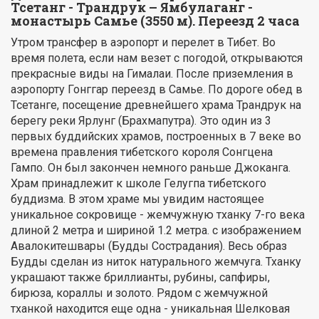
Тсетанг - Трандрук – Ямбулаганг -
монастырь Самье (3550 м). Переезд 2 часа
Утром трансфер в аэропорт и перелет в Тибет. Во
время полета, если нам везет с погодой, открываются
прекрасные виды на Гималаи. После приземления в
аэропорту Гонггар переезд в Самье. По дороге обед в
Тсетанге, посещение древнейшего храма Трандрук на
берегу реки Ярлунг (Брахмапутра). Это один из 3
первых буддийских храмов, построенных в 7 веке во
времена правления тибетского короля Сонгцена
Гампо. Он был закончен немного раньше Джоканга.
Храм принадлежит к школе Гелугпа тибетского
буддизма. В этом храме мы увидим настоящее
уникальное сокровище - жемчужную тханку 7-го века
длиной 2 метра и шириной 1.2 метра. с изображением
Авалокитешвары (Будды Сострадания). Весь образ
Будды сделан из ниток натурального жемчуга. Тханку
украшают также бриллианты, рубины, сапфиры,
бирюза, кораллы и золото. Рядом с жемчужной
тханкой находится еще одна - уникальная Шелковая