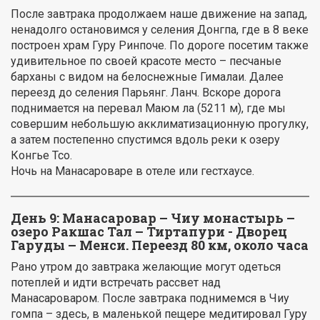
После завтрака продолжаем наше движение на запад,
ненадолго остановимся у селения Донгпа, где в 8 веке
построен храм Гуру Ринпоче. По дороге посетим также
удивительное по своей красоте место – песчаные
барханы с видом на белоснежные Гималаи. Далее
переезд до селения Парьянг. Ланч. Вскоре дорога
поднимается на перевал Маюм ла (5211 м), где мы
совершим небольшую акклиматизационную прогулку,
а затем постепенно спустимся вдоль реки к озеру
Конгье Тсо.
Ночь на Манасароваре в отеле или гестхаусе.
День 9:
Манасаровар – Чиу монастырь –
озеро Ракшас Тал – Тиртапури - Дворец
Гаруды – Менси. Переезд 80 км, около часа
Рано утром до завтрака желающие могут одеться
потеплей и идти встречать рассвет над
Манасароваром. После завтрака поднимемся в Чиу
гомпа – здесь, в маленькой пещере медитировал Гуру