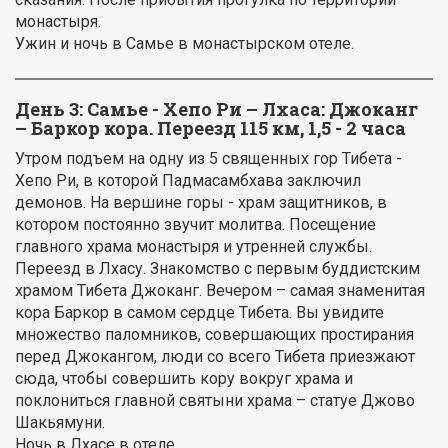
монастыря.
Ужин и ночь в Самье в монастырском отеле.
День 3:
Самье - Хепо Ри – Лхаса: Джоканг
– Баркор кора. Переезд 115 км, 1,5 - 2 часа
Утром подъем на одну из 5 священных гор Тибета -
Хепо Ри, в которой Падмасамбхава заключил
демонов. На вершине горы - храм защитников, в
котором постоянно звучит молитва. Посещение
главного храма монастыря и утренней службы.
Переезд в Лхасу. Знакомство с первым буддистским
храмом Тибета Джоканг. Вечером – самая знаменитая
кора Баркор в самом сердце Тибета. Вы увидите
множество паломников, совершающих простирания
перед Джокангом, люди со всего Тибета приезжают
сюда, чтобы совершить кору вокруг храма и
поклониться главной святыни храма – статуе Джово
Шакьямуни.
Ночь в Лхасе в отеле.