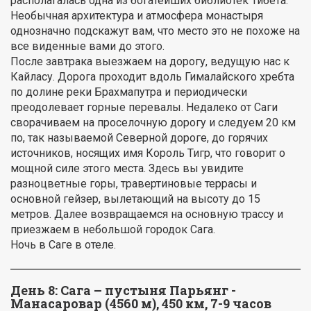
располагалась одна из богатейших библиотек Тибета.
Необычная архитектура и атмосфера монастыря
однозначно подскажут вам, что место это не похоже на
все виденные вами до этого.
После завтрака выезжаем на дорогу, ведущую нас к
Кайласу. Дорога проходит вдоль Гималайского хребта
по долине реки Брахмапутра и периодически
преодолевает горные перевалы. Недалеко от Саги
сворачиваем на проселочную дорогу и следуем 20 км
по, так называемой Северной дороге, до горячих
источников, носящих имя Король Тигр, что говорит о
мощной силе этого места. Здесь вы увидите
разноцветные горы, травертиновые террасы и
основной гейзер, вылетающий на высоту до 15
метров. Далее возвращаемся на основную трассу и
приезжаем в небольшой городок Сага.
Ночь в Саге в отеле.
День 8:
Сага – пустыня Парьянг -
Манасаровар (4560 м), 450 км, 7-9 часов