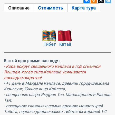
Описание
(активная вкладка)
Стоимость
Карта тура
Тибет
Китай
В этой программе вас ждут:
- Кора вокруг священного Кайласа в год огненной
Лошади, когда сила Кайлаша усиливается
двенадцатикратно!
- +1 день в Мандале Кайласа: древний город-шамбала
Кюнглунг, Южное лицо Кайласа,
- священные озера Ямдрок Тсо, Манасаровар и Ракшас
Тал;
- посещение главных и самых древних монастырей
Тибета, первого дворца-замка тибетских королей 1-2