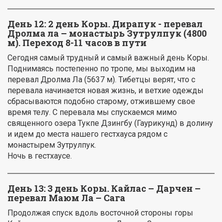
День 12:
2 день Коры. Дирапук - перевал
Дролма ла – монастырь Зутрулпук (4800
м). Переход 8-11 часов в пути
Сегодня самый трудный и самый важный день Коры.
Поднимаясь постепенно по тропе, мы выходим на
перевал Дролма Ла (5637 м). Тибетцы верят, что с
перевала начинается новая жизнь, и ветхие одежды
сбрасываются подобно старому, отжившему свое
время телу. С перевала мы спускаемся мимо
священного озера Тукпе Дзингбу (Гаурикунд) в долину
и идем до места нашего гестхауса рядом с
монастырем Зутрулпук.
Ночь в гестхаусе.
День 13:
3 день Коры. Кайлас – Дарчен –
перевал Маюм Ла – Сага
Продолжая спуск вдоль восточной стороны горы