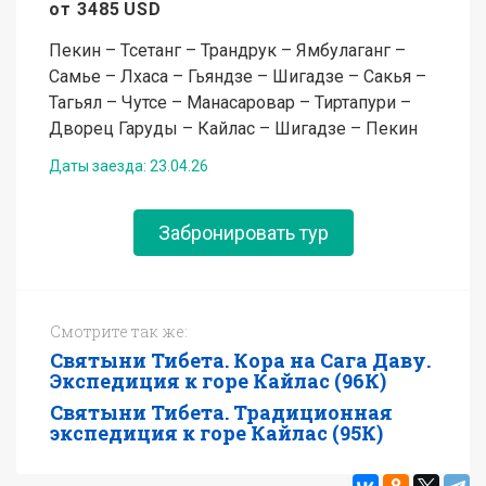
от
3485
USD
Пекин – Тсетанг – Трандрук – Ямбулаганг –
Самье – Лхаса – Гьяндзе – Шигадзе – Сакья –
Тагьял – Чутсе – Манасаровар – Тиртапури –
Дворец Гаруды – Кайлас – Шигадзе – Пекин
Даты заезда:
23.04.26
Забронировать тур
Смотрите так же:
Святыни Тибета. Кора на Сага Даву.
Экспедиция к горе Кайлас (96К)
Святыни Тибета. Традиционная
экспедиция к горе Кайлас (95К)