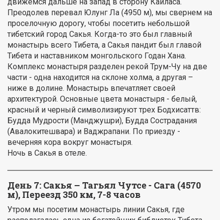
движемся дальше на запад в сторону Кайласа.
Преодолев перевал Юлунг Ла (4950 м), мы свернем на
проселочную дорогу, чтобы посетить небольшой
тибетский город Сакья. Когда-то это был главный
монастырь всего Тибета, а Сакья пандит был главой
Тибета и наставником монгольского Годан Хана.
Комплекс монастыря разделен рекой Трум-Чу на две
части - одна находится на склоне холма, а другая –
ниже в долине. Монастырь впечатляет своей
архитектурой. Основные цвета монастыря - белый,
красный и черный символизируют трех Бодхисаттв:
Будда Мудрости (Манджушри), Будда Сострадания
(Авалокитешвара) и Ваджрапани. По приезду -
вечерняя кора вокруг монастыря.
Ночь в Сакья в отеле.
День 7:
Сакья – Тагьял Чутсе - Сага (4570
м), Переезд 350 км, 7-8 часов
Утром мы посетим монастырь линии Сакья, где