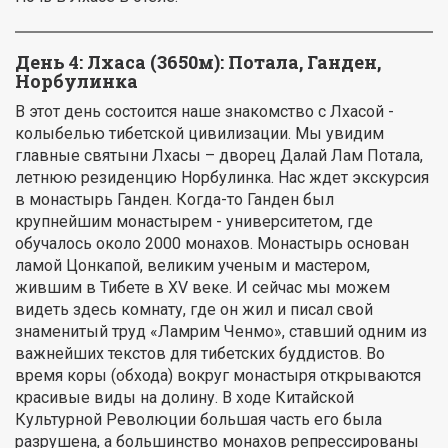
День 4:
Лхаса (3650м): Потала, Ганден,
Норбулинка
В этот день состоится наше знакомство с Лхасой -
колыбелью тибетской цивилизации. Мы увидим
главные святыни Лхасы – дворец Далай Лам Потала,
летнюю резиденцию Норбулинка. Нас ждет экскурсия
в монастырь Ганден. Когда-то Ганден был
крупнейшим монастырем - университетом, где
обучалось около 2000 монахов. Монастырь основан
ламой Цонкапой, великим ученым и мастером,
жившим в Тибете в XV веке. И сейчас мы можем
видеть здесь комнату, где он жил и писал свой
знаменитый труд «Ламрим Ченмо», ставший одним из
важнейших текстов для тибетских буддистов. Во
время коры (обхода) вокруг монастыря открываются
красивые виды на долину. В ходе Китайской
Культурной Революции большая часть его была
разрушена, а большинство монахов репрессированы