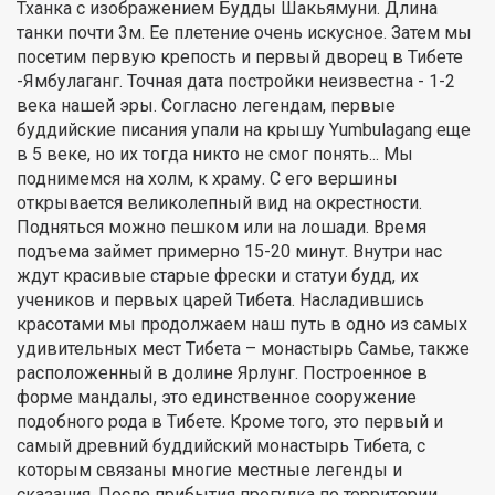
Тханка с изображением Будды Шакьямуни. Длина
танки почти 3м. Ее плетение очень искусное. Затем мы
посетим первую крепость и первый дворец в Тибете
-Ямбулаганг. Точная дата постройки неизвестна - 1-2
века нашей эры. Согласно легендам, первые
буддийские писания упали на крышу Yumbulagang еще
в 5 веке, но их тогда никто не смог понять... Мы
поднимемся на холм, к храму. С его вершины
открывается великолепный вид на окрестности.
Подняться можно пешком или на лошади. Время
подъема займет примерно 15-20 минут. Внутри нас
ждут красивые старые фрески и статуи будд, их
учеников и первых царей Тибета. Насладившись
красотами мы продолжаем наш путь в одно из самых
удивительных мест Тибета – монастырь Самье, также
расположенный в долине Ярлунг. Построенное в
форме мандалы, это единственное сооружение
подобного рода в Тибете. Кроме того, это первый и
самый древний буддийский монастырь Тибета, с
которым связаны многие местные легенды и
сказания. После прибытия прогулка по территории