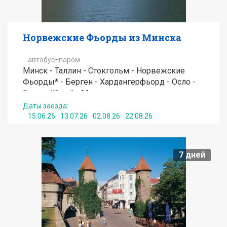
Норвежские Фьорды из Минска
автобус+паром
Минск - Таллин - Стокгольм - Норвежские
Фьорды* - Берген - Хардангерфьорд - Осло -
Таллин/Рига* - Минск
Даты заезда:
15.06.26
13.07.26
02.08.26
22.08.26
от
520
EUR
7
дней
Подробнее
Получить консультацию по туру