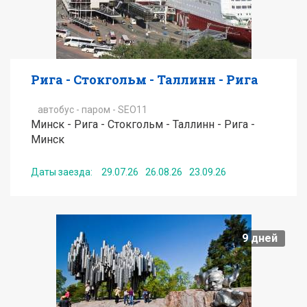
Рига - Стокгольм - Таллинн - Рига
автобус - паром - SEO11
Минск - Рига - Стокгольм - Таллинн - Рига -
Минск
Даты заезда:
29.07.26
26.08.26
23.09.26
от
290
EUR
9
дней
Подробнее
Получить консультацию по туру