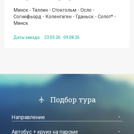
Минск - Таллин - Стокгольм - Осло -
Согнефьорд - Копенгаген - Гданьск - Сопот* -
Минск
Даты заезда:
23.05.26
09.08.26
от
750
EUR
Подробнее
Получить консультацию по туру
Подбор тура