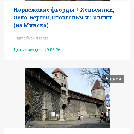
Норвежские фьорды + Хельсинки,
Осло, Берген, Стокгольм и Таллин
(из Минска)
автобус - паром
Минск -Таллин - Хельсинки - Стокгольм - Осло
Даты заезда:
29.06.26
- Норвежские фьорды - Берген - Стокгольм -
Турку - Хельсинки - Таллин - Минск
от
499
EUR
6
дней
Подробнее
Получить консультацию по туру