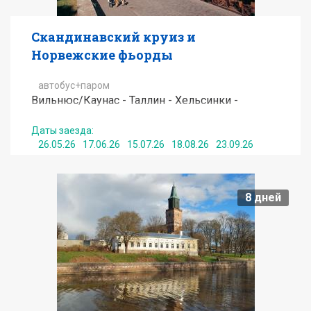
Скандинавский круиз и
Норвежские фьорды
автобус+паром
Вильнюс/Каунас - Таллин - Хельсинки -
Стокгольм - Осло - Норвежские фьорды* -
Хельсингборг - Хельсингор - Копенгаген -
Даты заезда:
26.05.26
17.06.26
15.07.26
18.08.26
23.09.26
Стокгольм - Таллин - Каунас/Вильнюс
от
439
EUR
8
дней
Подробнее
Получить консультацию по туру