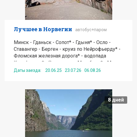
Лучшее в Норвегии
автобус+паром
Минск - Гданьск - Сопот* - Гдыня* - Осло -
Ставангер - Берген - круиз по Нейрофьерду* -
Фломская железная дорога* - водопада
Кьесфоссен* - Стокгольм - Мальборк* - Минск
Даты заезда:
20.06.25
23.07.26
06.08.26
от
810
EUR
8
дней
Подробнее
Получить консультацию по туру