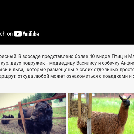
ресный. В зоосаде представлено более 40 видов Птиц и 
 кур, двух подружек - медведицу Василису и собачку Анфису
 рысь и льва, которые размещены в своих отдельных прос
шрут, откуда любой может ознакомиться с повадками и ж