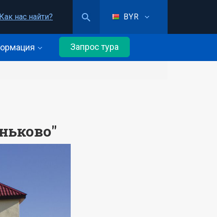
Как нас найти?
BYR
Запрос тура
ормация
ньково"