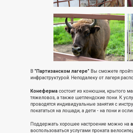
В
"Партизанском лагере"
Вы сможете пройти 
инфраструктурой. Неподалеку от лагеря распо
Конеферма
состоит из конюшни, крытого ма
тяжеловоз, а также шетлендские пони. К усл
проводятся индивидуальные занятия с инстру
покататься на лошади, а дети - на пони и осли
Поддержать хорошее настроение можно на
воспользоваться услугами проката велосипед