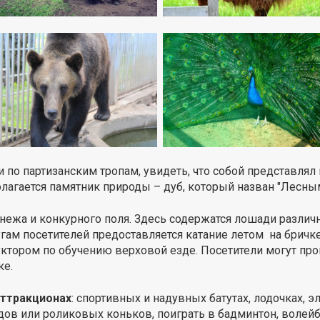
по партизанским тропам, увидеть, что собой представлял 
лагается памятник природы – дуб, который назван "Лесным
нежа и конкурного поля. Здесь содержатся лошади различн
угам посетителей предоставляется катание летом на бричке
ктором по обучению верховой езде. Посетители могут прок
ке.
аттракционах
: спортивных и надувных батутах, лодочках, 
ов или роликовых коньков, поиграть в бадминтон, волейбо