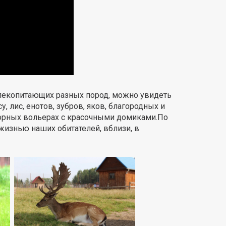
Млекопитающих разных пород, можно увидеть
, лис, енотов, зубров, яков, благородных и
торных вольерах с красочными домиками.По
изнью наших обитателей, вблизи, в