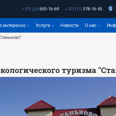
650-16-69
378-16-45
+ 375 (29)
+ 375 (17)
о интересно
Услуги
Новости
О нас
Инф
Станьково"
экологического туризма "Ста