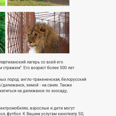
партизанский лагерь со всей его
 стражем". Его возраст более 500 лет.
ых пород: англо-тракененская, белорусский
/дилижансе, зимой - на санях. Также
атиться на дилижансе по зоосаду,
электромобилях; взрослые и дети могут
л, футбол. К Вашим услугам кинотеатр 5D,