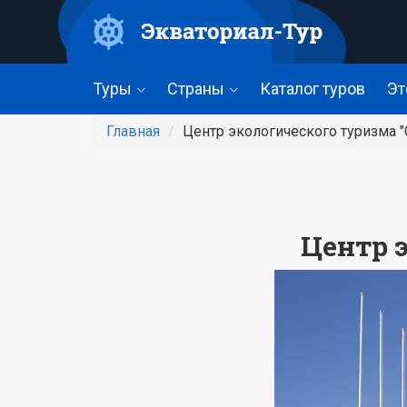
Перейти
к
основному
содержанию
Туры
Страны
Каталог туров
Эт
Главная
Центр экологического туризма "
Центр 