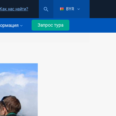
Как нас найти?
BYR
Запрос тура
ормация