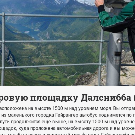
ровую площадку Далснибба 
расположена на высоте 1500 м над уровнем моря. Вы отпр
 из маленького городка Гейрангер автобус поднимется по 
 путь продолжится еще выше, на высоту 1500 м над уровне
ощадок, куда проложена автомобильная дорога и вы мож
ды, голубые озера и животный мир фьорда. Гейрангерфьо