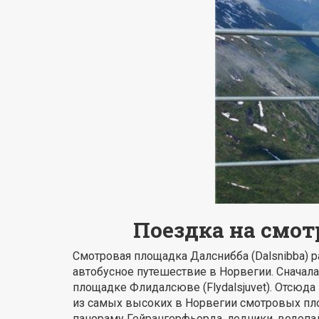
Поездка на смот
Смотровая площадка Далснибба (Dalsnibba) 
автобусное путешествие в Норвегии. Сначала
площадке Флидалсюве (Flydalsjuvet). Отсюда
из самых высоких в Норвегии смотровых пл
панораму Гейрангерфьорда, ледники, водопа