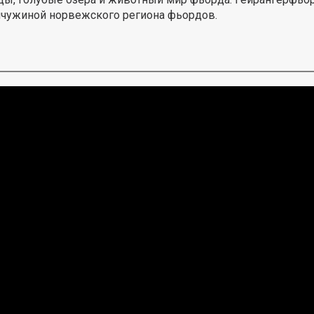
мчужиной норвежского региона фьордов.