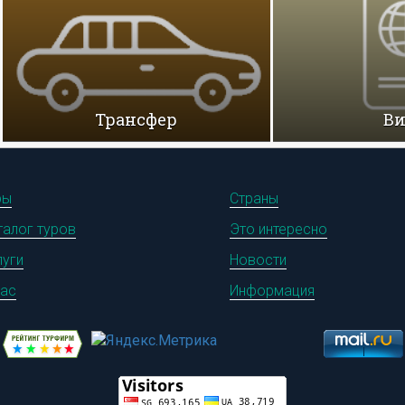
Трансфер
В
ры
Страны
талог туров
Это интересно
луги
Новости
нас
Информация