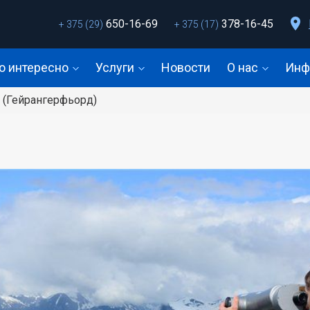
650-16-69
378-16-45
+ 375 (29)
+ 375 (17)
о интересно
Услуги
Новости
О нас
Инф
 (Гейрангерфьорд)