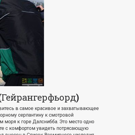
(
Гейрангерфьорд
)
авитесь в самое красивое и захватывающее
горному серпантину к смотровой
м моря к горе Далснибба. Это место одно
ете с комфортом увидеть потрясающую
рд внесен в Список Всемирного наследия