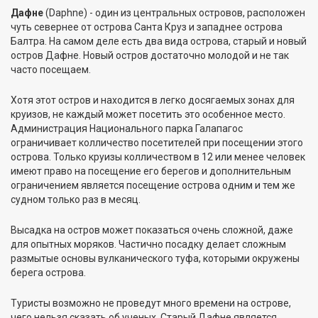
Дафне
(Daphne) - один из центральных островов, расположен
чуть севернее от острова Санта Круз и западнее острова
Балтра. На самом деле есть два вида острова, старый и новый
остров Дафне. Новый остров достаточно молодой и не так
часто посещаем.
Хотя этот остров и находится в легко досягаемых зонах для
круизов, не каждый может посетить это особенное место.
Администрация Национального парка Галапагос
ограничивает колличество посетителей при посещении этого
острова. Только круизы колличеством в 12 или менее человек
имеют право на посещение его берегов и дополнительным
ограничением является посещение острова одним и тем же
судном только раз в месяц.
Высадка на остров может показаться очень сложной, даже
для опытных моряков. Частично посадку делает сложным
размытые основы вулканического туфа, которыми окружены
берега острова.
Туристы возможно не проведут много времени на острове,
чего нельзя сказать об ученых. Старый Дафне является