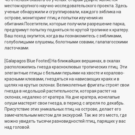
местом крупного научно-исследовательского проекта. Здесь
ученые обнаружили и сгруппировали, каждого зяблика на
острове, мониторинг птиц и попытки изучения их
обитания.Посетители, которые получили разрешение парка,
предпримут попытку подняться по крутой тропинке к кратеру.
Ваш поход окупится, когда вы познакомитесь с зябликами,
голуболицыми олушемы, болотными совами, галапагосскими
ласточками.
[Galapagos Blue Footed] На ближайших вершинах, в скалах
расположились гнезда красноклювых тропических птиц. Эти
элегантные птицы с белыми перьями на хвосте и коралово-
красными клювами, гнездяться на нависающих краях и в
щелях на крутых склонах. Великолепные фригаты строят свои
гнезда в недольшой растительности, которая растет на
склонах, недалеко от кратера. На дне кратера, иснелапые
олуши мастерят свои гнезда, в период с апреля по декабрь.
Присутствие этих уникальных птиц на острове, делает его
замечательным местом для экскурсий. Так же это место, где
можно увидеть тысячи разновидностей птиц, парящих у вас
над головой.