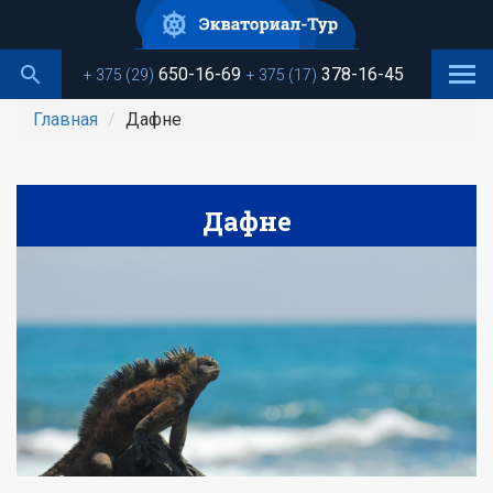
Перейти
к
основному
650-16-69
378-16-45
+ 375 (29)
+ 375 (17)
содержанию
Главная
Дафне
Дафне