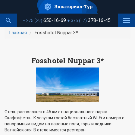
Перейти
к
основному
650-16-69
378-16-45
+ 375 (29)
+ 375 (17)
содержанию
Главная
Fosshotel Nuppar 3*
Fosshotel Nuppar 3*
Отель расположен в 45 км от национального парка
Скафтафетль. К услугам гостей бесплатный Wi-Fi и номера с
панорамным видом на лавовые поля, горы и ледники
Ватнайекюля. В отеле имеется ресторан.