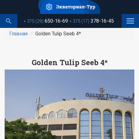
Перейти
к
основному
650-16-69
378-16-45
+ 375 (29)
+ 375 (17)
содержанию
Главная
Golden Tulip Seeb 4*
Golden Tulip Seeb 4*