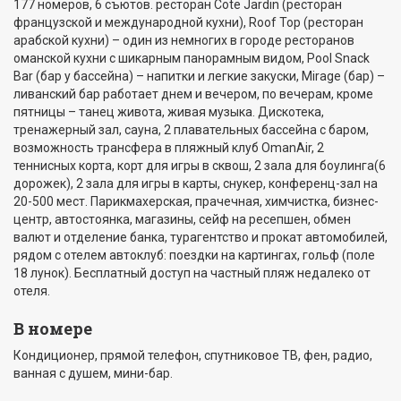
177 номеров, 6 съютов. ресторан Cote Jardin (ресторан
французской и международной кухни), Roof Top (ресторан
арабской кухни) – один из немногих в городе ресторанов
оманской кухни с шикарным панорамным видом, Pool Snack
Bar (бар у бассейна) – напитки и легкие закуски, Mirage (бар) –
ливанский бар работает днем и вечером, по вечерам, кроме
пятницы – танец живота, живая музыка. Дискотека,
тренажерный зал, сауна, 2 плавательных бассейна с баром,
возможность трансфера в пляжный клуб OmanAir, 2
теннисных корта, корт для игры в сквош, 2 зала для боулинга(6
дорожек), 2 зала для игры в карты, снукер, конференц-зал на
20-500 мест. Парикмахерская, прачечная, химчистка, бизнес-
центр, автостоянка, магазины, сейф на ресепшен, обмен
валют и отделение банка, турагентство и прокат автомобилей,
рядом с отелем автоклуб: поездки на картингах, гольф (поле
18 лунок). Бесплатный доступ на частный пляж недалеко от
отеля.
В номере
Кондиционер, прямой телефон, спутниковое ТВ, фен, радио,
ванная с душем, мини-бар.