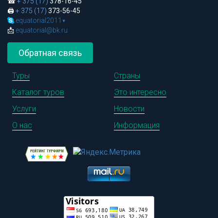
☎
+ 375 (17)
378-16-45
🖨
+ 375 (17)
373-56-45
equatorial2011
▾
📩
equatorial@bk.ru
Обратная связь
Туры
Страны
Каталог туров
Это интересно
Услуги
Новости
О нас
Информация