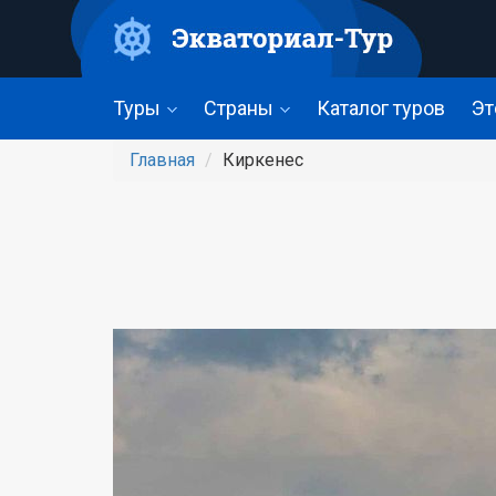
Перейти
к
основному
содержанию
Туры
Страны
Каталог туров
Эт
Главная
Киркенес