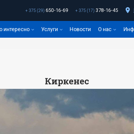
650-16-69
378-16-45
+ 375 (29)
+ 375 (17)
о интересно
Услуги
Новости
О нас
Инф
Киркенес