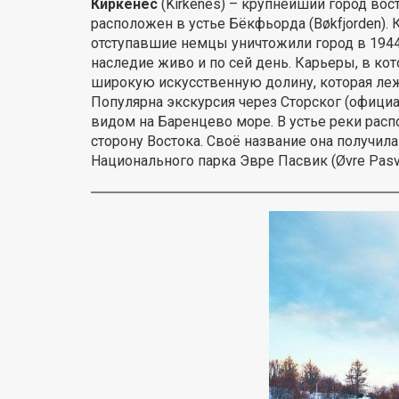
Киркенес
(Kirkenes) – крупнейший город вост
расположен в устье Бёкфьорда (Bøkfjorden).
отступавшие немцы уничтожили город в 1944 
наследие живо и по сей день. Карьеры, в кот
широкую искусственную долину, которая лежи
Популярна экскурсия через Сторског (официал
видом на Баренцево море. В устье реки расп
сторону Востока. Своё название она получила
Национального парка Эвре Пасвик (Øvre Pasvi