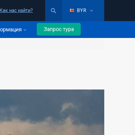
Как нас найти?
BYR
Запрос тура
ормация