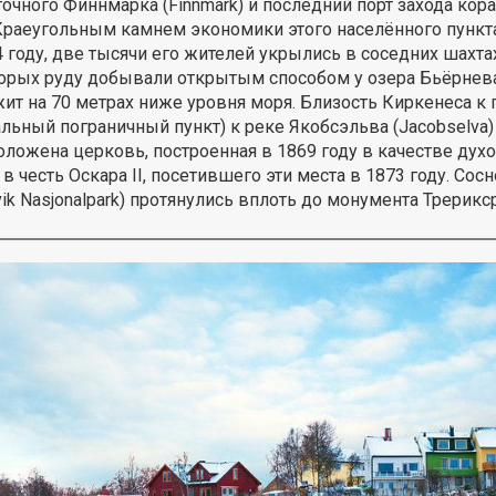
очного Финнмарка (Finnmark) и последний порт захода кораб
 Краеугольным камнем экономики этого населённого пункта
году, две тысячи его жителей укрылись в соседних шахтах
орых руду добывали открытым способом у озера Бьёрневатн 
т на 70 метрах ниже уровня моря. Близость Киркенеса к г
ьный пограничный пункт) к реке Якобсэльва (Jacobselva) 
оложена церковь, построенная в 1869 году в качестве ду
 в честь Оскара II, посетившего эти места в 1873 году. С
k Nasjonalpark) протянулись вплоть до монумента Трериксрё