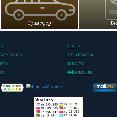
Трансфер
В
ры
Страны
талог туров
Это интересно
луги
Новости
нас
Информация