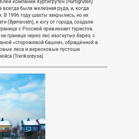
лей компании Хуртигрутен (Hurtigruten)
 всегда была железная руда, и, когда
. В 1996 году шахты закрылись, но их
(Bjørnevatn), к югу от города, создали
ранице с Россией привлекает туристов.
на границе через лес изогнутых берёз, с
ховной «сторожевой башни», обращённой в
основые леса и вересковые пустоши
йса (Treriksrøysa).