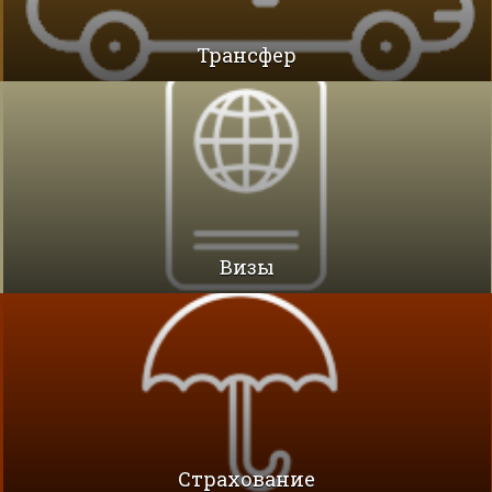
Трансфер
Визы
Cтрахование