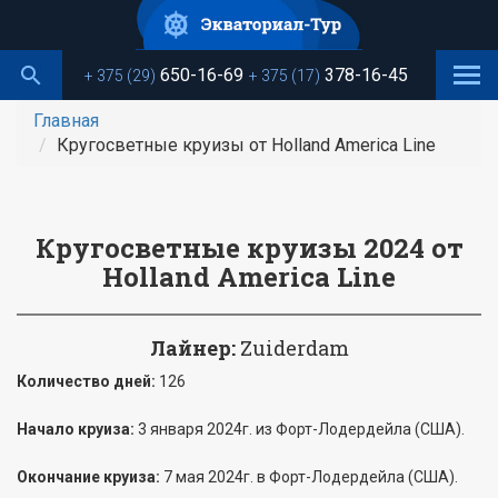
Перейти
к
основному
650-16-69
378-16-45
+ 375 (29)
+ 375 (17)
содержанию
Главная
Кругосветные круизы от Holland America Line
Кругосветные круизы 2024 от
Holland America Line
Лайнер:
Zuiderdam
Количество дней:
126
Начало круиза:
3 января 2024г. из Форт-Лодердейла (США).
Окончание круиза:
7 мая 2024г. в Форт-Лодердейла (США).