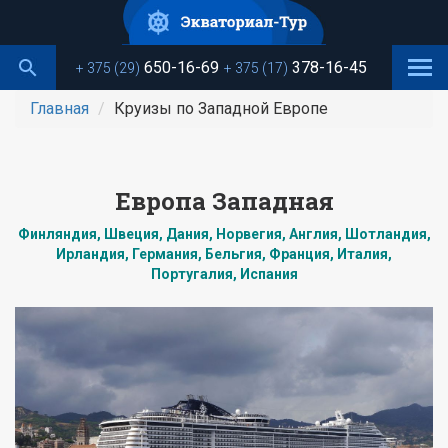
Перейти
к
основному
650-16-69
378-16-45
+ 375 (29)
+ 375 (17)
содержанию
Главная
Круизы по Западной Европе
Европа Западная
Финляндия, Швеция, Дания, Норвегия, Англия, Шотландия,
Ирландия, Германия, Бельгия, Франция, Италия,
Португалия, Испания