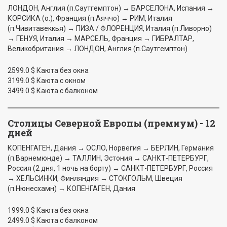
ЛОНДОН, Англия (п.Саутгемптон) → БАРСЕЛОНА, Испания →
КОРСИКА (о.), Франция (п.Аяччо) → РИМ, Италия
(п.Чивитавеккья) → ПИЗА / ФЛОРЕНЦИЯ, Италия (п.Ливорно)
→ ГЕНУЯ, Италия → МАРСЕЛЬ, Франция → ГИБРАЛТАР,
Великобритания → ЛОНДОН, Англия (п.Саутгемптон)
2599.0 $ Каюта без окна
3199.0 $ Каюта с окном
3499.0 $ Каюта с балконом
Столицы Северной Европы (премиум) - 12
дней
КОПЕНГАГЕН, Дания → ОСЛО, Норвегия → БЕРЛИН, Германия
(п.Варнемюнде) → ТАЛЛИН, Эстония → САНКТ-ПЕТЕРБУРГ,
Россия (2 дня, 1 ночь на борту) → САНКТ-ПЕТЕРБУРГ, Россия
→ ХЕЛЬСИНКИ, Финляндия → СТОКГОЛЬМ, Швеция
(п.Нюнесхамн) → КОПЕНГАГЕН, Дания
1999.0 $ Каюта без окна
2499.0 $ Каюта с балконом