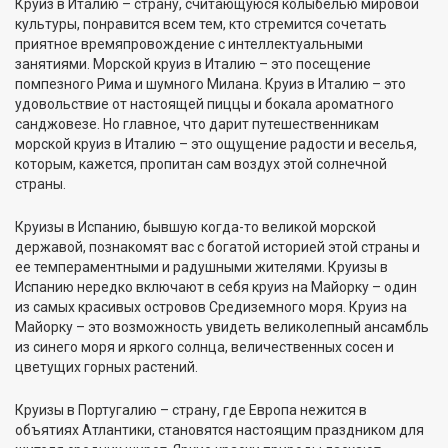
Круиз в Италию – страну, считающуюся колыбелью мировой
культуры, понравится всем тем, кто стремится сочетать
приятное времяпровождение с интеллектуальными
занятиями. Морской круиз в Италию – это посещение
помпезного Рима и шумного Милана. Круиз в Италию – это
удовольствие от настоящей пиццы и бокала ароматного
санджовезе. Но главное, что дарит путешественникам
морской круиз в Италию – это ощущение радости и веселья,
которым, кажется, пропитан сам воздух этой солнечной
страны.
Круизы в Испанию, бывшую когда-то великой морской
державой, познакомят вас с богатой историей этой страны и
ее темпераментными и радушными жителями. Круизы в
Испанию нередко включают в себя круиз на Майорку – один
из самых красивых островов Средиземного моря. Круиз на
Майорку – это возможность увидеть великолепный ансамбль
из синего моря и яркого солнца, величественных сосен и
цветущих горных растений.
Круизы в Португалию – страну, где Европа нежится в
объятиях Атлантики, становятся настоящим праздником для