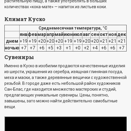
растительную пищу, а также употреблять в больших
количествах «кока-мате» — напиток из листьев коки.
Климат Куско
Cреднемесячная температура, °C
янв
фев
мар
апр
май
июн
июл
авг
сен
окт
ноя
дек
днем
+19
+19
+20
+20
+20
+19
+19
+20
+20
+21
+21
+21
ночью
+7
+7
+6
+5
+3
+1
+0
+2
+4
+6
+6
+7
Сувениры
Именно в Куско в изобилии продаются качественные изделия
из шерсти, украшения из серебра, изящная глиняная посуда,
меха и маски, а также деревянные вещички с художественной
резьбой. В городе даже есть небольшой район художников
Сан-Блас, где находится множество мастерских и студий,
предлагающих уникальные сувениры. Цены, понятно,
завышены, зато можно найти действительно самобытные
вещи.