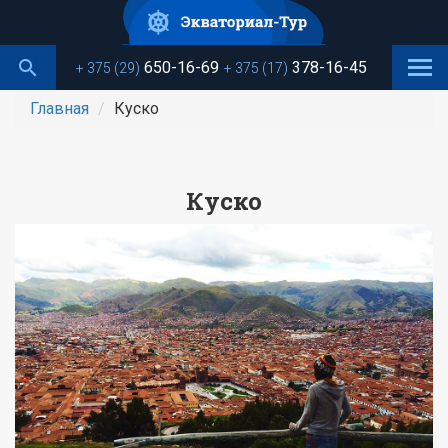
Перейти
к
основному
650-16-69
378-16-45
+ 375 (29)
+ 375 (17)
содержанию
Главная
Куско
Куско