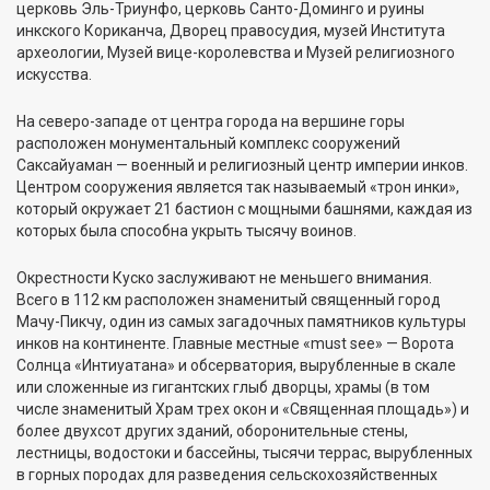
церковь Эль-Триунфо, церковь Санто-Доминго и руины
инкского Кориканча, Дворец правосудия, музей Института
археологии, Музей вице-королевства и Музей религиозного
искусства.
На северо-западе от центра города на вершине горы
расположен монументальный комплекс сооружений
Саксайуаман — военный и религиозный центр империи инков.
Центром сооружения является так называемый «трон инки»,
который окружает 21 бастион с мощными башнями, каждая из
которых была способна укрыть тысячу воинов.
Окрестности Куско заслуживают не меньшего внимания.
Всего в 112 км расположен знаменитый священный город
Мачу-Пикчу, один из самых загадочных памятников культуры
инков на континенте. Главные местные «must see» — Ворота
Солнца «Интиуатана» и обсерватория, вырубленные в скале
или сложенные из гигантских глыб дворцы, храмы (в том
числе знаменитый Храм трех окон и «Священная площадь») и
более двухсот других зданий, оборонительные стены,
лестницы, водостоки и бассейны, тысячи террас, вырубленных
в горных породах для разведения сельскохозяйственных