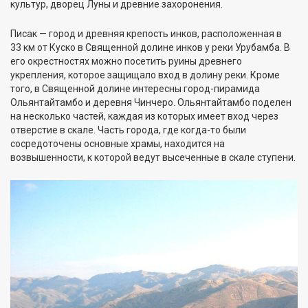
культур, дворец Луны и древние захоронения.
Писак — город и древняя крепость инков, расположенная в
33 км от Куско в Священной долине инков у реки Урубамба. В
его окрестностях можно посетить руины древнего
укрепления, которое защищало вход в долину реки. Кроме
того, в Священной долине интересны город-пирамида
Ольянтайтамбо и деревня Чинчеро. Ольянтайтамбо поделен
на несколько частей, каждая из которых имеет вход через
отверстие в скале. Часть города, где когда-то были
сосредоточены основные храмы, находится на
возвышенности, к которой ведут высеченные в скале ступени.