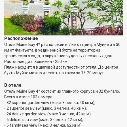
Расположение
Отель Muine Bay 4* расположен в 7 км от центра Муйне и в 30
км от Фантьета, в уединенной бухте на территории
тропического сада, в окружении чудесных песчаных дюн.
Растояние до г. Хошимин - 250 км.
Пляж находится в шаговой доступности от отеля. До центра
бухты Муйне можно доехать на такси за 15-20 минут.
В отеле
Отель Muine Bay 4* состоит из главного корпуса и 32 бунгало.
Всего в отеле 103 номера:
- 32 superior garden view (макс. 3 чел-ка, 40 кв.м),
- 2 superior sea view (макс. 3 чел-ка, 40 кв.м),
- 24 deluxe garden view (макс 3 чел-ка, 42 кв.м),
- 6 deluxe sea view (макс 3 чел-ка, 42 кв.м),
- 5 family sea view (макс 3 чел-ка, 62 кв.м),