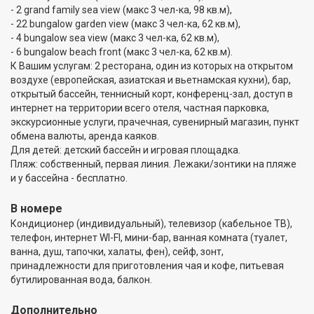
- 2 grand family sea view (макс 3 чел-ка, 98 кв.м),
- 22 bungalow garden view (макс 3 чел-ка, 62 кв.м),
- 4 bungalow sea view (макс 3 чел-ка, 62 кв.м),
- 6 bungalow beach front (макс 3 чел-ка, 62 кв.м).
К Вашим услугам: 2 ресторана, один из которых на открытом
воздухе (европейская, азиатская и вьетнамская кухни), бар,
открытый бассейн, теннисный корт, конференц-зал, доступ в
интернет на территории всего отеля, частная парковка,
экскурсионные услуги, прачечная, сувенирный магазин, пункт
обмена валюты, аренда каяков.
Для детей: детский бассейн и игровая площадка.
Пляж: собственный, первая линия. Лежаки/зонтики на пляже
и у бассейна - бесплатно.
В номере
Кондиционер (индивидуальный), телевизор (кабельное ТВ),
телефон, интернет WI-FI, мини-бар, ванная комната (туалет,
ванна, душ, тапочки, халаты, фен), сейф, зонт,
принадлежности для приготовления чая и кофе, питьевая
бутилированная вода, балкон.
Дополнительно