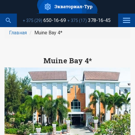
Перейти
к
основному
650-16-69
378-16-45
+ 375 (29)
+ 375 (17)
содержанию
Главная
Muine Bay 4*
Muine Bay 4*