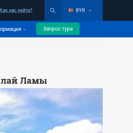
Как нас найти?
BYR
Запрос тура
ормация
Далай Ламы