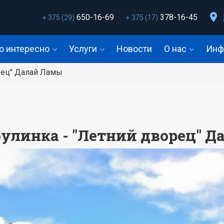
650-16-69
378-16-45
+ 375 (29)
+ 375 (17)
о интересно
Услуги
Новости
О нас
Инф
рец" Далай Ламы
улинка - "Летний дворец" 