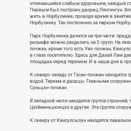
отличавшийся слабым здоровьем, каждый год
Первым был построен дворец Лянтингун. Вп
жить в Норбулинке, проводя время в занятия
Норбулинку. Так постепенно за парком Норбу
Парк Норбулинка делится на три части: пре
рельефе можно разделить на 5 групп. На лев
почжан, кроме того есть Уяо-почжан, Кансу
в глаза посетителю. Здесь для Далай Лам дав
площадка перед теремом. И в наши дни в пра
К северо-западу от Гэсан-почжан находится г
водой. Терема и дворцы. Главными сооружен
Суньцэн-почжан.
В западной части находится группа строений
Цюйминьцюецзэ и другие. Эта группа сооруж
К северу от Кансулсылун находятся павильон