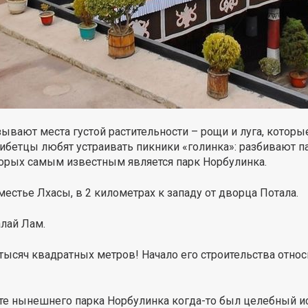
зывают места густой растительности – рощи и луга, которы
ибетцы любят устраивать пикники «голинка»: разбивают па
орых самым известным является парк Норбулинка.
естье Лхасы, в 2 километрах к западу от дворца Потала.
алай Лам.
ысяч квадратных метров! Начало его строительства относи
те нынешнего парка Норбулинка когда-то был целебный ист