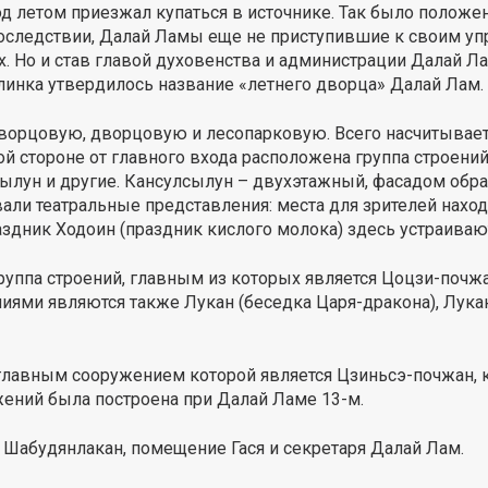
 летом приезжал купаться в источнике. Так было положен
оследствии, Далай Ламы еще не приступившие к своим уп
х. Но и став главой духовенства и администрации Далай 
линка утвердилось название «летнего дворца» Далай Лам.
ддворцовую, дворцовую и лесопарковую. Всего насчитывае
ой стороне от главного входа расположена группа строений
лсылун и другие. Кансулсылун – двухэтажный, фасадом обр
али театральные представления: места для зрителей наход
здник Ходоин (праздник кислого молока) здесь устраиваю
руппа строений, главным из которых является Цоцзи-почжан
иями являются также Лукан (беседка Царя-дракона), Лукан
, главным сооружением которой является Цзиньсэ-почжан, к
ений была построена при Далай Ламе 13-м.
 Шабудянлакан, помещение Гася и секретаря Далай Лам.