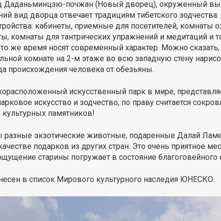
ец Даданьминцзю-почжан (Новый дворец), окруженный выс
ний вид дворца отвечает традициям тибетского зодчества
ройства: кабинеты, приемные для посетителей, комнаты о
ы, комнаты для тантрических упражнений и медитаций и т
то же время носят современный характер. Можно сказать, 
ьной комнате на 2-м этаже во всю западную стену нарисо
ода происхождения человека от обезьяны.
орасположенный искусственный парк в мире, представляе
парковое искусство и зодчество, по праву считается сокро
ч культурных памятников!
ны разные экзотические животные, подаренные Далай Ламе
ачестве подарков из других стран. Это очень приятное мес
ощущение старины погружает в состояние благоговейного 
внесен в список Мирового культурного наследия ЮНЕСКО.