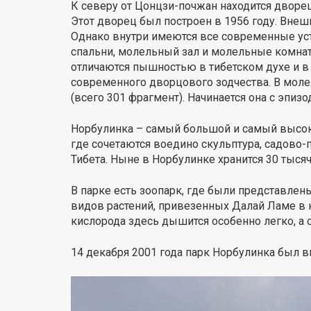
К северу от Цонцзи-почжан находится двор
Этот дворец был построен в 1956 году. Внеш
Однако внутри имеются все современные уст
спальни, молельный зал и молельные комнат
отличаются пышностью в тибетском духе и в 
современного дворцового зодчества. В молел
(всего 301 фрагмент). Начинается она с эпиз
Норбулинка – самый большой и самый высок
где сочетаются воедино скульптура, садово-
Тибета. Ныне в Норбулинке хранится 30 тыся
В парке есть зоопарк, где были представле
видов растений, привезенных Далай Ламе в к
кислорода здесь дышится особенно легко, а 
14 декабря 2001 года парк Норбулинка был 