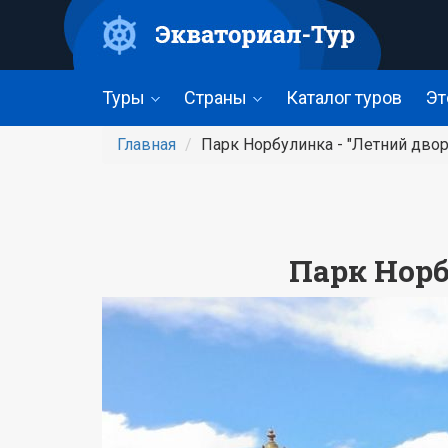
Перейти
к
основному
содержанию
Туры
Страны
Каталог туров
Эт
Главная
Парк Норбулинка - "Летний дво
Парк Норб