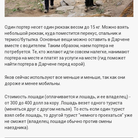
Один портер несет один рюкзак весом до 15 кг. Можно взять
небольшой рюкзак, куда поместится перекус, спальник и
термос/бутылка. Основные вещи можно оставить в Дарчене
вместе с водителем. Таким образом, наем портера не
потребуется. Те, кто желают идти совсем налегке, нанимают
портера на месте и платят за услуги на месте (гид поможет
найти портера в Дарчене перед корой).
Яков сейчас используют все меньше и меньше, так как они
дороже и менее мобильны.
Стоимость лошади (оплачивается и лошадь, и ее владелец) -
от 300 до 400 долл за кору. Лошадь везет одного туриста
(меняться друг с другом нельзя). То есть если один турист
взял себе лошадь, то другой турист "немного проехаться" уже
не сможет (владелец лошади обычно против смены
наездника).