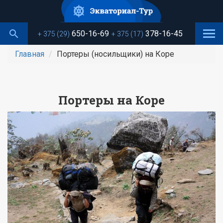
Перейти
к
основному
650-16-69
378-16-45
+ 375 (29)
+ 375 (17)
содержанию
Главная
Портеры (носильщики) на Коре
Портеры на Коре