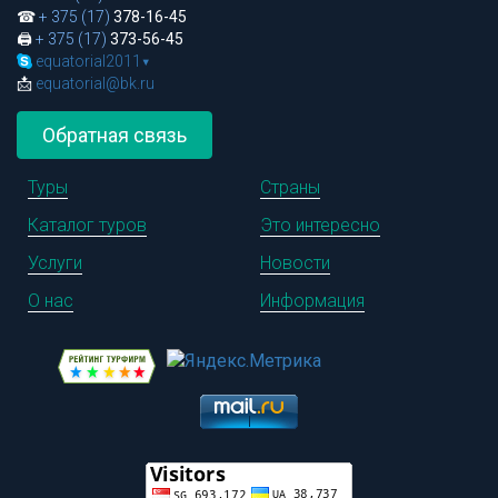
☎
+ 375 (17)
378-16-45
🖨
+ 375 (17)
373-56-45
equatorial2011
▾
📩
equatorial@bk.ru
Обратная связь
Туры
Страны
Каталог туров
Это интересно
Услуги
Новости
О нас
Информация