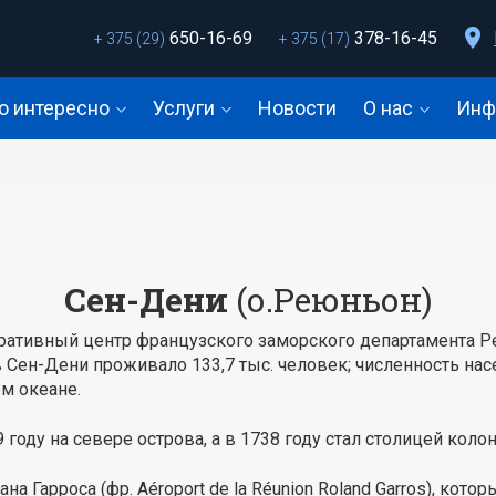
650-16-69
378-16-45
+ 375 (29)
+ 375 (17)
о интересно
Услуги
Новости
О нас
Инф
Сен-Дени
(о.Реюньон)
истративный центр французского заморского департамента
 Сен-Дени проживало 133,7 тыс. человек; численность насе
м океане.
году на севере острова, а в 1738 году стал столицей коло
 Гарроса (фр. Aéroport de la Réunion Roland Garros), котор