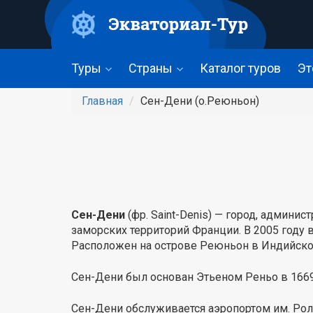
Перейти
к
основному
содержанию
Туры
Страны
Каталог туров
Эт
Главная
Сен-Дени (о.Реюньон)
Сен-Дени
(фр. Saint-Denis) — город, админ
заморских территорий Франции. В 2005 году в
Расположен на острове Реюньон в Индийско
Сен-Дени был основан Этьеном Реньо в 1669 
Сен-Дени обслуживается аэропортом им. Ролана