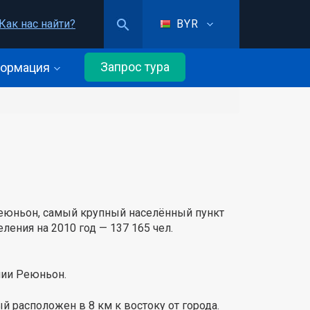
Как нас найти?
BYR
Запрос тура
ормация
 Реюньон, самый крупный населённый пункт
ления на 2010 год — 137 165 чел.
нии Реюньон.
ый расположен в 8 км к востоку от города.