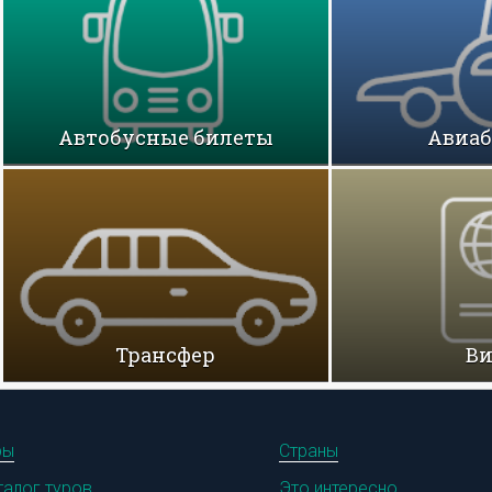
Автобусные билеты
Авиа
Трансфер
В
ры
Страны
талог туров
Это интересно