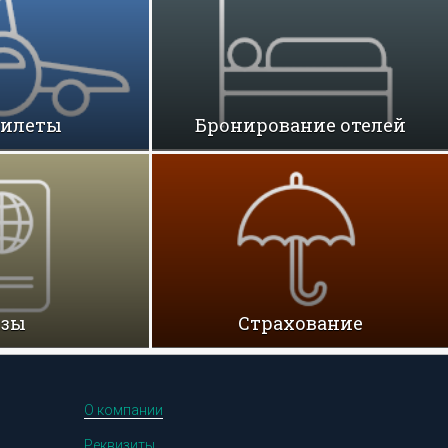
билеты
Бронирование отелей
изы
Cтрахование
О компании
Реквизиты