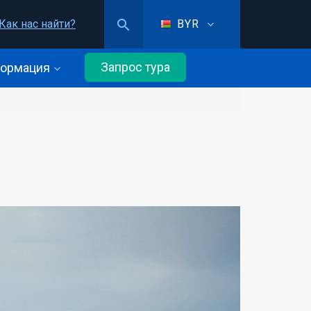
Как нас найти?
BYR
Запрос тура
ормация