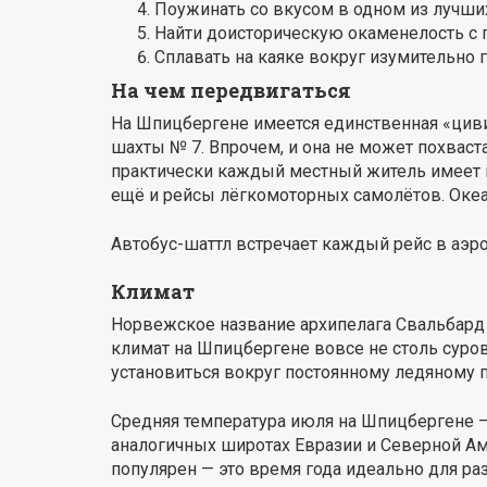
Поужинать со вкусом в одном из лучши
Найти доисторическую окаменелость с п
Сплавать на каяке вокруг изумительно 
На чем передвигаться
На Шпицбергене имеется единственная «циви
шахты № 7. Впрочем, и она не может похвас
практически каждый местный житель имеет 
ещё и рейсы лёгкомоторных самолётов. Океан
Автобус-шаттл встречает каждый рейс в аэро
Климат
Норвежское название архипелага Свальбард д
климат на Шпицбергене вовсе не столь суров,
установиться вокруг постоянному ледяному 
Средняя температура июля на Шпицбергене — ок
аналогичных широтах Евразии и Северной Аме
популярен — это время года идеально для ра