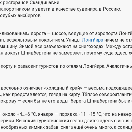
х ресторанов Скандинавии.
апоротником и увезти в качестве сувенира в Россию.
голубых айсбергов.
лизованная» дорога — шоссе, ведущее от аэропорта Лонгйи
тать асфальтовым покрытием. Улицы
Лонгйира
ничем не отл
машину. Зимой все разъезжают на снегоходах. Между ост
 вокруг Шпицбергена не замерзает, поэтому суда здесь хо
порту и развозит туристов по отелям Лонгйира. Аналогич
ословно означает «холодный край» — весьма подходящее и
 как представляется, глядя на карту. Тёплое североатлант
покрову — если бы не его воды, берега Шпицбергена были
оло +4...+6 °С, января — порядка -11...-15 °С, что на нев
рики. Высокий туристический сезон длится здесь с июня по
знообразных зимних забав: снега ещё очень много, а солнц