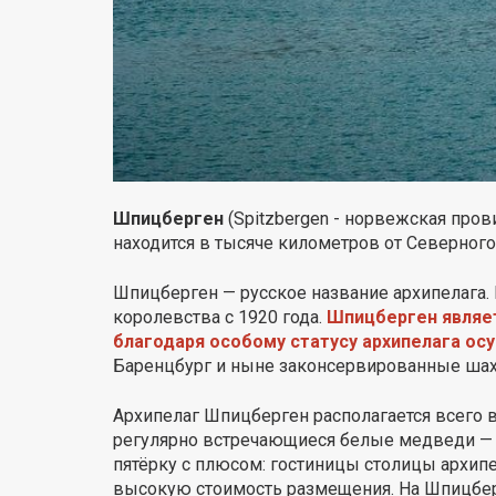
Шпицберген
(Spitzbergen - норвежская про
находится в тысяче километров от Северного
Шпицберген — русское название архипелага. 
королевства с 1920 года.
Шпицберген являет
благодаря особому статусу архипелага осу
Баренцбург и ныне законсервированные шах
Архипелаг Шпицберген располагается всего в
регулярно встречающиеся белые медведи — в
пятёрку с плюсом: гостиницы столицы архип
высокую стоимость размещения. На Шпицберг