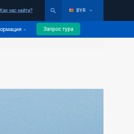
Как нас найти?
BYR
Запрос тура
ормация