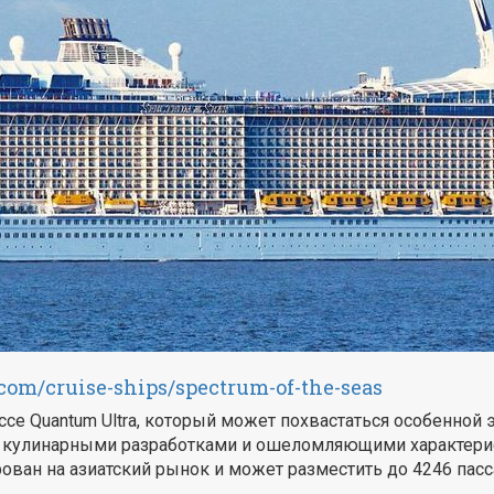
com/cruise-ships/spectrum-of-the-seas
се Quantum Ultra, который может похвастаться особенной 
кулинарными разработками и ошеломляющими характерист
ован на азиатский рынок и может разместить до 4246 пас