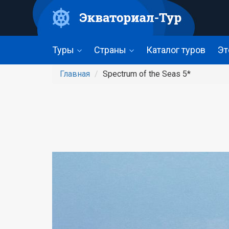
Перейти
к
основному
содержанию
Туры
Страны
Каталог туров
Эт
Главная
Spectrum of the Seas 5*