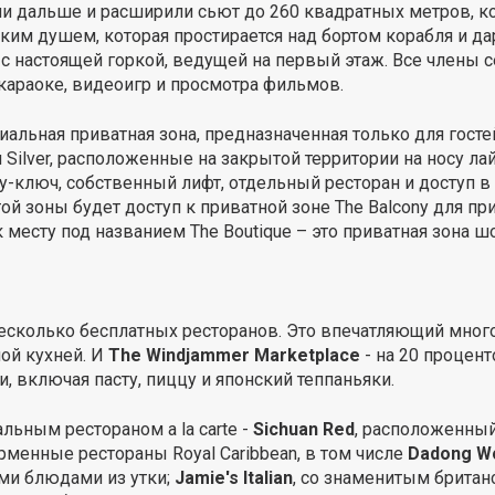
 дальше и расширили сьют до 260 квадратных метров, кот
ским душем, которая простирается над бортом корабля и д
 с настоящей горкой, ведущей на первый этаж. Все члены 
араоке, видеоигр и просмотра фильмов.
альная приватная зона, предназначенная только для госте
ilver, расположенные на закрытой территории на носу лай
ту-ключ, собственный лифт, отдельный ресторан и доступ 
ой зоны будет доступ к приватной зоне The Balcony для п
к месту под названием The Boutique – это приватная зона ш
есколько бесплатных ресторанов. Это впечатляющий мно
ной кухней. И
The Windjammer Marketplace
- на 20 процент
, включая пасту, пиццу и японский теппаньяки.
льным рестораном a la carte -
Sichuan Red
, расположенный 
менные рестораны Royal Caribbean, в том числе
Dadong W
ми блюдами из утки;
Jamie's Italian
, со знаменитым брит