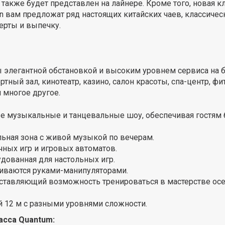
, также будет представлен на лайнере. Кроме того, новая 
ean вам предложат ряд настоящих китайских чаев, классиче
ерты и выпечку.
 элегантной обстановкой и высоким уровнем сервиса на бо
ртный зал, кинотеатр, казино, салон красоты, спа-центр, ф
и многое другое.
е музыкальные и танцевальные шоу, обеспечивая гостям
ьная зона с живой музыкой по вечерам.
чных игр и игровых автоматов.
дованная для настольных игр.
ливаются руками-манипуляторами.
ставляющий возможность тренироваться в мастерстве осе
 12 м с разными уровнями сложности.
асса Quantum: