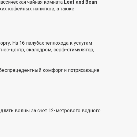
классическая чайная комната
Leaf and Bean
ских кофейных напитков, а также
рту. На 16 палубах теплохода к услугам
итнес-центр, скалодром, серф-стимулятор,
 беспрецедентный комфорт и потрясающие
длать волны за счет 12-метрового водного