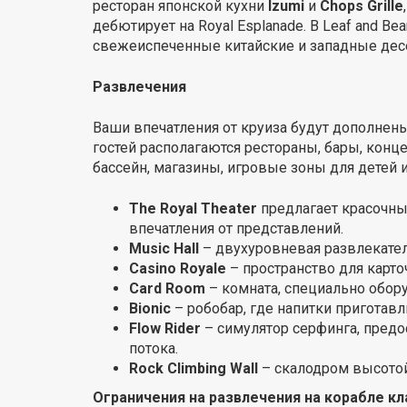
ресторан японской кухни
Izumi
и
Chops Grille
дебютирует на Royal Esplanade. В Leaf and B
свежеиспеченные китайские и западные дес
Развлечения
Ваши впечатления от круиза будут дополнены
гостей располагаются рестораны, бары, конце
бассейн, магазины, игровые зоны для детей 
The Royal Theater
предлагает красочны
впечатления от представлений.
Music Hall
– двухуровневая развлекател
Casino Royale
– пространство для карто
Card Room
– комната, специально обору
Bionic
– робобар, где напитки приготав
Flow Rider
– симулятор серфинга, предо
потока.
Rock Climbing Wall
– скалодром высотой
Ограничения на развлечения на корабле кл