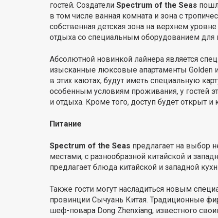
гостей. Создатели
Spectrum of the Seas
пошли
в том числе ванная комната и зона с тропиче
собственная детская зона на верхнем уровне
отдыха со специальным оборудованием для к
Абсолютной новинкой лайнера является специ
изысканные люксовые апартаменты Golden и S
в этих каютах, будут иметь специальную кар
особенным условиям проживания, у гостей эт
и отдыха. Кроме того, доступ будет открыт и 
Питание
Spectrum of the Seas
предлагает на выбор н
местами, c разнообразной китайской и запад
предлагает блюда китайской и западной кухни
Также гости могут насладиться новым специа
провинции Сычуань Китая. Традиционные фир
шеф-повара Dong Zhenxiang, известного свои