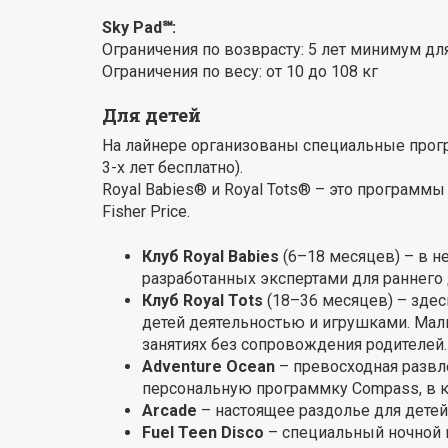
Sky Pad℠:
Ограничения по возврасту: 5 лет минимум д
Ограничения по весу: от 10 до 108 кг
Для детей
На лайнере организованы специальные програ
3-х лет бесплатно).
Royal Babies® и Royal Tots® – это програм
Fisher Price.
Клуб Royal Babies
(6–18 месяцев) – в н
разработанных экспертами для раннего
Клуб Royal Tots
(18–36 месяцев) – зде
детей деятельностью и игрушками. Мал
занятиях без сопровождения родителей.
Adventure Ocean
– превосходная развл
персональную программку Compass, в ко
Arcade
– настоящее раздолье для детей
Fuel Teen Disco
– специальный ночной к