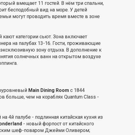
орый вмещает 11 гостей. В нём три спальни,
арит бесподобный вид на море. У детей
семьи могут проводить время вместе в зоне
й кают категории сьют. Зона включает
нера на палубах 13-16. Гости, проживающие
в эксклюзивную зону отдыха. В дополнение к
ринятия солнечных ванн на открытом воздухе
оппинга.
гоуровневый
Main Dining Room
с 1844
ов больше, чем на кораблях Quantum Class -
на 4й палубе - подлинная китайская кухня из
onderland
- новый форпост от китайского
анским шеф-поваром Джейми Оливером;