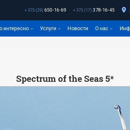
650-16-69
378-16-45
+ 375 (29)
+ 375 (17)
о интересно
Услуги
Новости
О нас
Инф
Spectrum of the Seas 5*