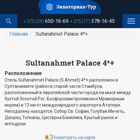
Перейти
к
основному
650-16-69
378-16-45
+ 375 (29)
+ 375 (17)
содержанию
Главная
Sultanahmet Palace 4*+
Sultanahmet Palace 4*+
Расположение
Отель Sultanahmet Palace (S.Ahmet) 4*+ расположен в
Султанахмете (район в старой части Стамбула,
расположенный в европейской части города на мысе между
бухтой Золотой Рог, Босфорским проливом и Мраморным
морем) в 13 км от международного аэропорта Ататюрк.
Неподалеку находятся: Собор Св. Софии, Голубая Мечеть,
Дворец Топкапы, Цистерна Базилика, Крытый рынок и
ипподром.
Посмотреть на карте