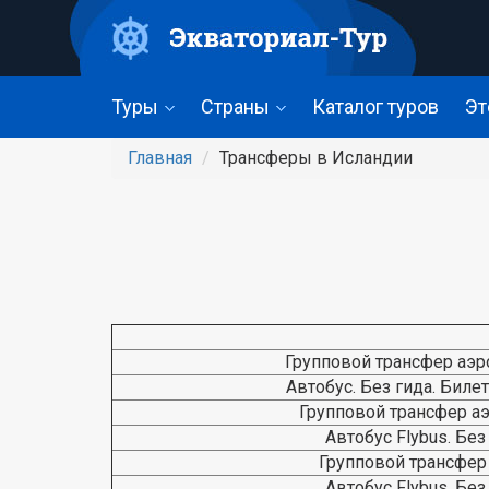
Перейти
к
основному
содержанию
Туры
Страны
Каталог туров
Эт
Главная
Трансферы в Исландии
Групповой трансфер аэро
Автобус. Без гида. Биле
Групповой трансфер аэ
Автобус Flybus. Без 
Групповой трансфер 
Автобус Flybus. Без 