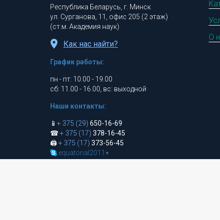
Ка
Республика Беларусь, г. Минск
ул. Сурганова, 11, офис 205 (2 этаж)
Ус
(ст.м. Академия наук)
О 
Как нас найти?
График работы:
пн - пт: 10.00 - 19.00
сб: 11.00 - 16.00, вс: выходной
Наши контакты:
📱
+ 375 (29)
650-16-69
☎
+ 375 (17)
378-16-45
🖨
+ 375 (17)
373-56-45
equatorial2011
▾
📩
equatorial@bk.ru
Обратная связь