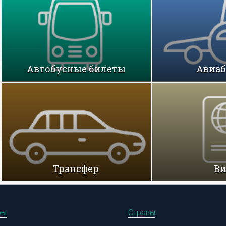
Автобусные билеты
Авиа
Трансфер
В
ры
Страны