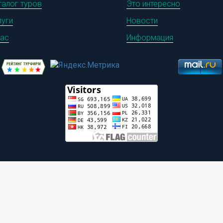
талог туров
Это интересно
луги
Новости
нас
Информация