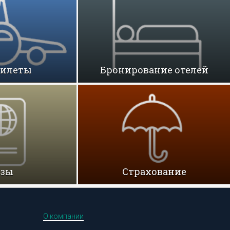
билеты
Бронирование отелей
изы
Cтрахование
О компании