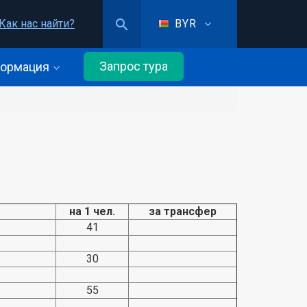
Как нас найти?
BYR
Запрос тура
ормация
на 1 чел.
за трансфер
41
30
55