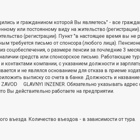
дились и гражданином которой Вы являетесь" - все гражда
ному или постоянному виду на жительство (регистрации). 
тельство (регистрации). Пункт "в настоящее время вы не р
ным требуется письмо от спонсора (любого лица). Пенсио
у из соцобеспечения, о размере пенсии за почледние 3 мес
о наличии средств или спонсорское письмо. Работающие ту
и контактами компании, с указанием должности и зарплат
ется и не являлся основанием для отказа в приеме ходата
иложить выписку со счета в банке. Должность и название
 ZAVOD GLAVNYI INZENER. Обязательно указывать адрес с
то Вы действительно работаете на предприятии.
го въезда. Количество въездов - в зависимости от тура.