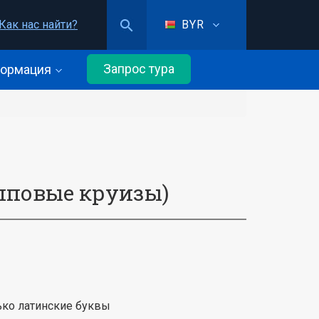
Как нас найти?
BYR
Запрос тура
ормация
пповые круизы)
ько латинские буквы