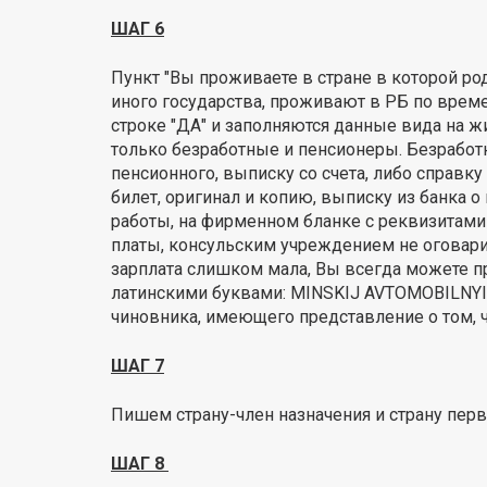
ШАГ 6
Пункт "Вы проживаете в стране в которой ро
иного государства, проживают в РБ по времен
строке "ДА" и заполняются данные вида на жи
только безработные и пенсионеры. Безработ
пенсионного, выписку со счета, либо справк
билет, оригинал и копию, выписку из банка 
работы, на фирменном бланке с реквизитами 
платы, консульским учреждением не оговарива
зарплата слишком мала, Вы всегда можете пр
латинскими буквами: MINSKIJ AVTOMOBILNYI
чиновника, имеющего представление о том, ч
ШАГ 7
Пишем страну-член назначения и страну перво
ШАГ 8