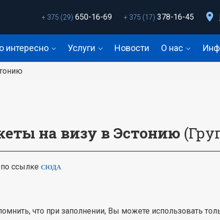
650-16-69
378-16-45
+ 375 (29)
+ 375 (17)
о интересно
Услуги
Новости
О нас
Инф
стонию
кеты на визу в Эстонию
(Гру
 по ссылке
СЮДА
омнить, что при заполнении, Вы можете использовать тол