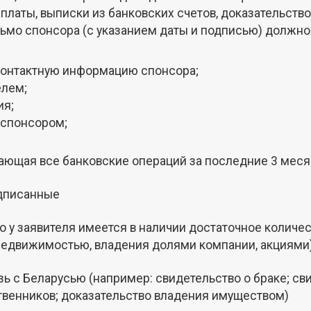
 платы, выписки из банковских счетов, доказательст
исьмо спонсора (с указанием даты и подписью) дол
 контактную информацию спонсора;
елем;
ия;
 спонсором;
жающая все банковские операций за последние 3 меся
одписанные
о у заявителя имеется в наличии достаточное количе
недвижимостью, владения долями компании, акциями)
ь с Беларусью (например: свидетельство о браке; св
твенников; доказательство владения имуществом)