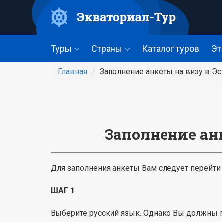
Перейти
к
основному
содержанию
Туры
Страны
Каталог туров
Эт
Главная
Заполнение анкеты на визу в Э
Заполнение ан
Для заполнения анкеты Вам следует перейти
ШАГ 1
Выберите русский язык. Однако Вы должны п