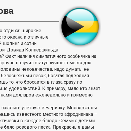
ова
о отдыха: широкие
го океана и отличные
 шопинг и сотни
ери, Дэвида Копперфильда
? Факт наличия симпатичного особнячка на
орочно получил статус лучшего места для
оловины человечества, надо думать, не
 белоснежный песок, богатая подводная
ь то, что бросается в глаза сразу по
ьше удовольствий. К примеру, мало кто знает
ионами долларов еженедельно и примерно
 закатить улетную вечеринку. Молодожены
евшись известного местного афродизиака —
ктически в каждое блюдо. Семьи с детьми
не бело-розового песка. Прекрасные дамы