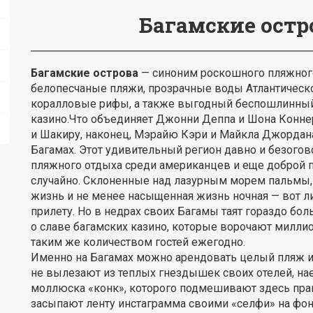
Багамские остр
Багамские острова
— синоним роскошного пляжног
белопесчаные пляжи, прозрачные воды Атлантическо
коралловые рифы, а также выгодный беспошлинный
казино.Что объединяет Джонни Деппа и Шона Конн
и Шакиру, наконец, Мэрайю Кэри и Майкла Джордана
Багамах. Этот удивительный регион давно и безогов
пляжного отдыха среди американцев и еще доброй п
случайно. Склоненные над лазурным морем пальмы,
жизнь и не менее насыщенная жизнь ночная — вот лиш
прилету. Но в недрах своих Багамы таят гораздо бол
о славе багамских казино, которые ворочают милл
таким же количеством гостей ежегодно.
Именно на Багамах можно арендовать целый пляж и
не вылезают из теплых гнездышек своих отелей, на
моллюска «конк», которого подмешивают здесь пра
засыпают ленту инстаграмма своими «селфи» на фо