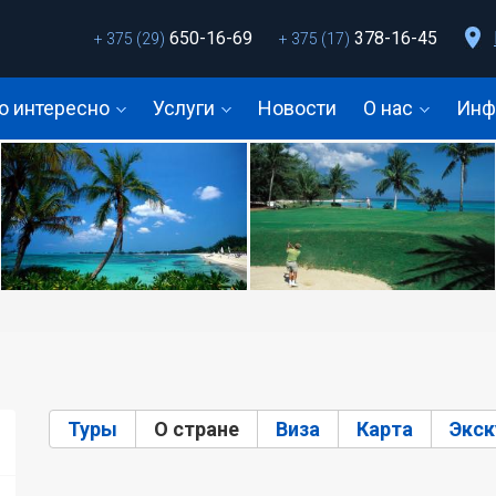
650-16-69
378-16-45
+ 375 (29)
+ 375 (17)
о интересно
Услуги
Новости
О нас
Инф
Туры
О стране
(активная вкладка)
Виза
Карта
Экск