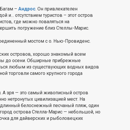
 Багам –
Андрос
. Он привлекателен
й и… отсутствием туристов – этот остров
ристов, где можно поваляться на
ершить погружение близ Стеллы-Марис.
 соединенный мостом с о. Нью-Провиденс.
ских островов, хорошо знакомый всем
есны до осени. Обширные прибрежные
ться любым из существующих водных видов
ной торговли самого крупного города
и. А зря — это самый живописный остров
но нетронутых цивилизацией мест. На
— длинный белоснежный песчаный пляж, один
город острова Стелла-Марис — небольшой, но
очка для дайверских и рыболовецких