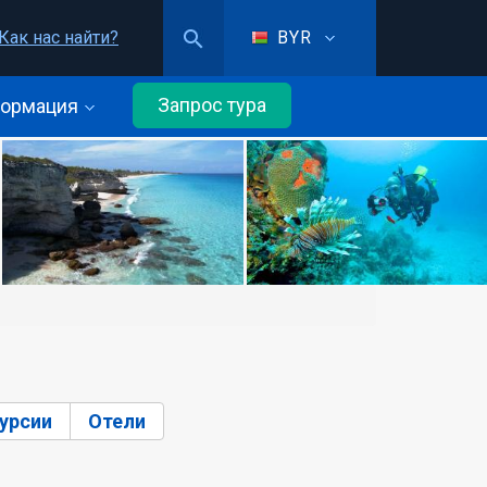
Как нас найти?
BYR
Запрос тура
ормация
урсии
Отели