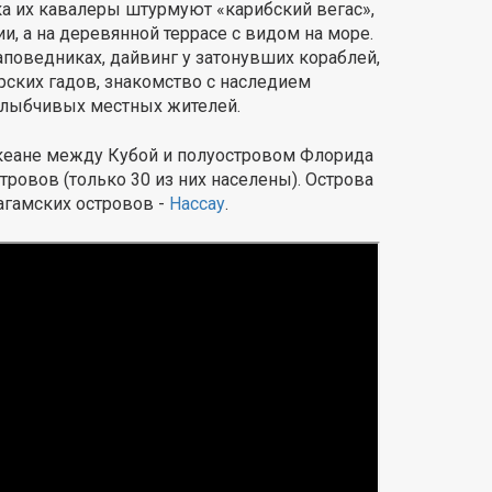
а их кавалеры штурмуют «карибский вегас»,
, а на деревянной террасе с видом на море.
аповедниках, дайвинг у затонувших кораблей,
рских гадов, знакомство с наследием
 улыбчивых местных жителей.
кеане между Кубой и полуостровом Флорида
тровов (только 30 из них населены). Острова
агамских островов -
Нассау
.