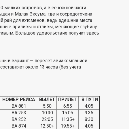
0 мелких островов, а в её южной части
шая и Малая Эксума, где и сосредоточена
ий рай для яхтсменов, ведь здешние места
оянные приливы и отливы, меняющие глубину
сивым. Большое удовольствие получат здесь
чный вариант — перелет авиакомпанией
 составляет около 13 часов (без учета
НОМЕР РЕЙСА
ВЫЛЕТ
ПРИЛЁТ
В ПУТИ
BA 881
5:50
6:55
4:05
BA 253
10:30
15:05
9:35
BA 252
22:05
11:35+
8:30
BA 874
12:50+
19:55+
4:05