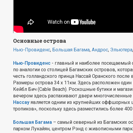
Основные острова
Нью-Провиденс
,
Большая Багама
,
Андрос
,
Эльютера
Нью-Провиденс
- главный и наиболее посещаемый о
по аналогии со столицей Багамских островов, которая
честь голландского принца Нассай Оранского после в
Размеры острова 34 х 11км. Здесь расположен один 
Кейбл Бич (Cable Beach). Роскошные бутики и магази
вечером здесь распахивают двери многочисленные н
Нассау
является одним из крупнейших оффшорных 
тропиков», поскольку здесь разместились более 400
Большая Багама
– самый северный из Багамских о
парком Лукайян, центром Рэнд с живописными парк