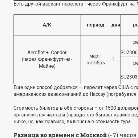
Есть другой вариант перелёта - через Франкфурт-на
А/К
период
дни
р
р
Aeroflot + Condor
SU2306
март-
(через Франкфурт-на-
1…...
октябрь
р
Майне)
SU2303
Еще один способ добраться — перелет через США с 
американских авиакомпаний до Нассау (потребуется 
Стоимость билетов в обе стороны – от 1500 доллар
организуются чартеры (правда, это бывает крайне ре
ниже, но, как правило, включена в стоимость тура.
Разница во времени с Москвой
(- 7) часов