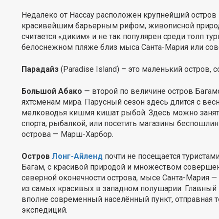
Недалеко от Нассау расположен крупнейший остров
красивейшим барьерным рифом, живописной природо
считается «диким» и не так популярен среди толп ту
белоснежном пляже близ мыса Санта-Мария или сов
Парадайз
(Paradise Island) – это маленький остров,
Большой Абако
— второй по величине остров Багам
яхтсменам мира. Парусный сезон здесь длится с в
мелководья кишмя кишат рыбой. Здесь можно заня
спорта, рыбалкой, или посетить магазины беспошлин
острова — Марш-Харбор.
Остров
Лонг-Айленд
почти не посещается туристам
Багам, с красивой природой и множеством совершен
северной оконечности острова, мысе Санта-Мария 
из самых красивых в западном полушарии. Главный 
вполне современный населённый пункт, отправная т
экспедиций.