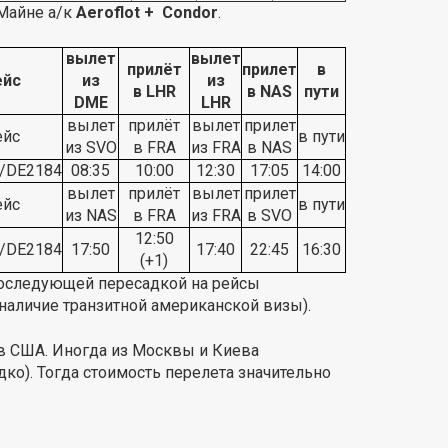
-Майне а/к
Aeroflot + Condor
.
вылет
вылет
прилёт
прилет
в
ейс
из
из
в LHR
в NAS
пути
DME
LHR
вылет
прилёт
вылет
прилет
ейс
в пути
из SVO
в FRA
из FRA
в NAS
/DE2184
08:35
10:00
12:30
17:05
14:00
вылет
прилёт
вылет
прилет
ейс
в пути
из NAS
в FRA
из FRA
в SVO
12:50
/DE2184
17:50
17:40
22:45
16:30
(+1)
последующей пересадкой на рейсы
наличие транзитной американской визы).
ов США. Иногда из Москвы и Киева
дко). Тогда стоимость перелета значительно