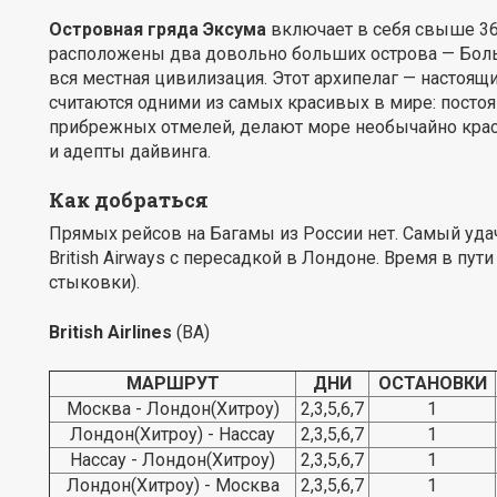
Островная гряда Эксума
включает в себя свыше 36
расположены два довольно больших острова — Боль
вся местная цивилизация. Этот архипелаг — настоящ
считаются одними из самых красивых в мире: пост
прибрежных отмелей, делают море необычайно кра
и адепты дайвинга.
Как добраться
Прямых рейсов на Багамы из России нет. Самый уда
British Airways с пересадкой в Лондоне. Время в пути
стыковки).
British Airlines
(BA)
МАРШРУТ
ДНИ
ОСТАНОВКИ
Москва - Лондон(Хитроу)
2,3,5,6,7
1
Лондон(Хитроу) - Нассау
2,3,5,6,7
1
Нассау - Лондон(Хитроу)
2,3,5,6,7
1
Лондон(Хитроу) - Москва
2,3,5,6,7
1