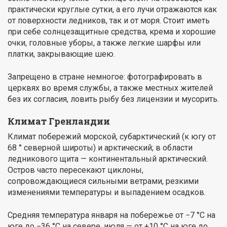
практически круглые сутки, а его лучи отражаются как
от поверхности ледников, так и от моря. Стоит иметь
при себе солнцезащитные средства, крема и хорошие
очки, головные уборы, а также легкие шарфы или
платки, закрывающие шею.
Запрещено в стране немногое: фотографировать в
церквях во время службы, а также местных жителей
без их согласия, ловить рыбу без лицензии и мусорить.
Климат Гренландии
Климат побережий морской, субарктический (к югу от
68 ° северной широты) и арктический; в области
ледникового щита — континентальный арктический.
Остров часто пересекают циклоны,
сопровождающиеся сильными ветрами, резкими
изменениями температуры и выпадением осадков.
Средняя температура января на побережье от −7 °C на
юге до −36 °C на севере, июля — от +10 °C на юге до