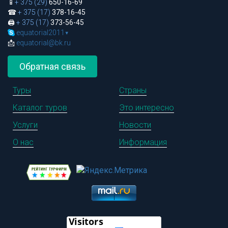
📱
+ 375 (29)
650-16-69
☎
+ 375 (17)
378-16-45
🖨
+ 375 (17)
373-56-45
equatorial2011
▾
📩
equatorial@bk.ru
Обратная связь
Туры
Страны
Каталог туров
Это интересно
Услуги
Новости
О нас
Информация