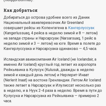
Как добраться
Добираться до острова удобнее всего из Дании.
Национальный авиаперевозчик Air Greenland
совершает рейсы из Копенгагена в
Кангерлуссуак
(Kangerlussuaq, 4 рейса в неделю зимой и 8 — летом)
на западе страны и Нарсарсуак (Narsarsuaq, 1 рейс в
неделю зимой и 3 — летом) на юге. Время в полете до
Кангерлуссуака и Нарсарсуака одинаково — 4,5 часа.
Исландская авиакомпания Air Iceland (не Icelandair, а
именно Air Iceland) круглый год летает из аэропорта
Рейкьявика в Кулусук (Kulusuk, дважды в неделю
зимой и каждый день летом) и Нерлерит-Инаат
(Nerlerit Inaat) на востоке Гренландии. Летом Air Iceland
также летает в Нарсарсуак и Илулиссат несколько раз
в неделю, и в Нуук 2-4 раза в неделю. Время в пути до
Кулусука и Нарсарсуака из Рейкьявика — примерно 2
часа.