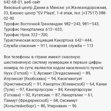
642-68-01; веб-сайт
Визовый центр Дании в Минске: ул.Железнодорожная,
33, Бизнес-центр "SV Plaza", 1-й этаж, тел. (+37517) 388-
02-90
Турофис Восточной Гренландии: 982—243, 981—543;
Турофис Нанорталика: 613—633;
Турофис Нука: 322—700;
Туристическая ассоциация Какортока: 642—444;
Служба спасения — 911, пожарная служба — 113
Все телефоны в стране имеют сквозную
шестизначную систему нумерации и первые цифры
номера, по сути, являются кодом населенного пункта:
Нуук (Готхоб) — 3, Аусиаит (Эгедесминне) — 89,
Илулиссат (Якобсхавн) — 94, Касигиангуит
(Кристиансхоб) — 91, Какорток (Юлиансхоб) — 64, Канак
(Туле) — 97, Кангерлуссуак — 84, Кекертарссуак
(Готхавн) — 92, Кугатсиак — 87, Нанорталик — 61,
Памиут (Фредериксхоб) — 68, Сисимиут
(Хольстейнсборг) — 86, Упернавик — 96.