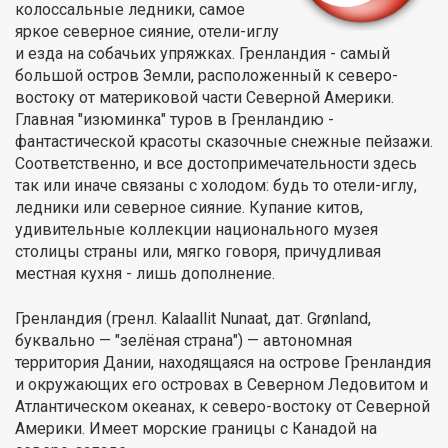
колоссальные ледники, самое
яркое северное сияние, отели-иглу
и езда на собачьих упряжках. Гренландия - самый
большой остров Земли, расположенный к северо-
востоку от материковой части Северной Америки.
Главная "изюминка" туров в Гренландию -
фантастической красоты сказочные снежные пейзажи.
Соответственно, и все достопримечательности здесь
так или иначе связаны с холодом: будь то отели-иглу,
ледники или северное сияние. Купание китов,
удивительные коллекции национального музея
столицы страны или, мягко говоря, причудливая
местная кухня - лишь дополнение.
Гренландия (гренл. Kalaallit Nunaat, дат. Grønland,
буквально — "зелёная страна") — автономная
территория Дании, находящаяся на острове Гренландия
и окружающих его островах в Северном Ледовитом и
Атлантическом океанах, к северо-востоку от Северной
Америки. Имеет морские границы с Канадой на