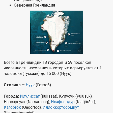
Северная Гренландия
Всего в Гренландии 18 городов и 59 поселков,
численность населения в которых варьируется от 1
человека (Туссаак) до 15 000 (Нуук).
Столица
—
Нуук
(Готхоб)
Города:
Илулиссат
(Ilulissat), Кулусук (Kulusuk),
Нарсарсуак (Narsarsuaq),
Исафьордур
(Isafjörður),
Кагорток
(Qaqortoq),
Иллоккортоормиут
(Illoqqortoormiut) .