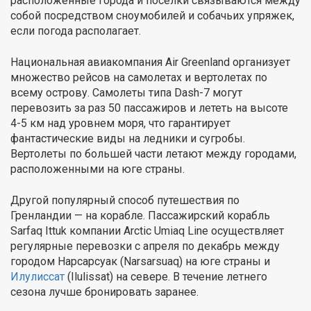
расположенные города и поселки связываются между
собой посредством сноумобилей и собачьих упряжек,
если погода располагает.
Национальная авиакомпания Air Greenland организует
множество рейсов на самолетах и вертолетах по
всему острову. Самолеты типа Dash-7 могут
перевозить за раз 50 пассажиров и лететь на высоте
4-5 км над уровнем моря, что гарантирует
фантастические виды на ледники и сугробы.
Вертолеты по большей части летают между городами,
расположенными на юге страны.
Другой популярный способ путешествия по
Гренландии — на корабле. Пассажирский корабль
Sarfaq Ittuk компании Arctic Umiaq Line осуществляет
регулярные перевозки с апреля по декабрь между
городом Нарсарсуак (Narsarsuaq) на юге страны и
Илулиссат
(Ilulissat) на севере. В течение летнего
сезона лучше бронировать заранее.