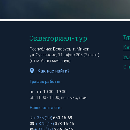
Экваториал-тур
Ту
Ка
Республика Беларусь, г. Минск
ул. Сурганова, 11, офис 205 (2 этаж)
Ус
(ст.м. Академия наук)
О 
Как нас найти?
График работы:
пн - пт: 10.00 - 19.00
сб: 11.00 - 16.00, вс: выходной
Наши контакты:
📱
+ 375 (29)
650-16-69
☎
+ 375 (17)
378-16-45
🖨
+ 375 (17)
373-56-45