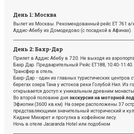
День 1: Москва
Вылет из Москвы. Рекомендованный рейс ET 761 а/к E
Аддис-Абебу из Домодедово (с посадкой в Афинах).
День 2:
Бахр-Дар
Прилет в Аддис Абебу в 7:20. Не выходя из аэропорта
Бахр Дар. Предварительный Рейс ЕТ188, 10:40-11:40.
Трансфер в отель.
Бахр-Дар - один из главных туристических центров 
берегах озера Тана у истоков реки Голубой Нил. Из
открывается доступ к уникальным древним монастыр
Во второй половине дня
экскурсия на моторной лод
Эфиопии (3600 кв.км). На озере расположены 37 ост
представляющими значительный исторический и кул
Кидане Михирет и прогулка в кофейном лесу.
Ночь в отеле Jacaranda Hotel или подобном