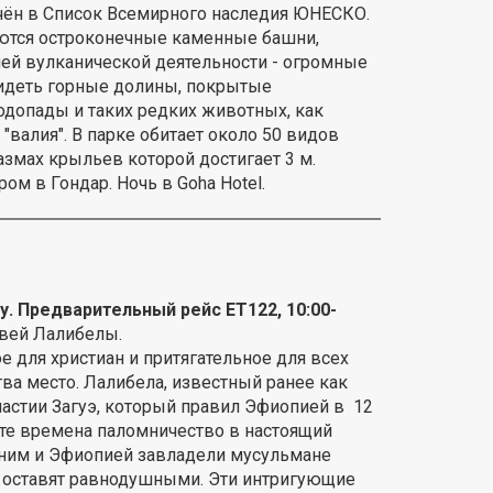
ючён в Список Всемирного наследия ЮНЕСКО.
ются остроконечные каменные башни,
ей вулканической деятельности - огромные
видеть горные долины, покрытые
одопады и таких редких животных, как
валия". В парке обитает около 50 видов
азмах крыльев которой достигает 3 м.
ом в Гондар. Ночь в Goha Hotel.
у. Предварительный рейс ЕТ122, 10:00-
вей Лалибелы.
для христиан и притягательное для всех
а место. Лалибела, известный ранее как
настии Загуэ, который правил Эфиопией в 12
 те времена паломничество в настоящий
ним и Эфиопией завладели мусульмане
е оставят равнодушными. Эти интригующие