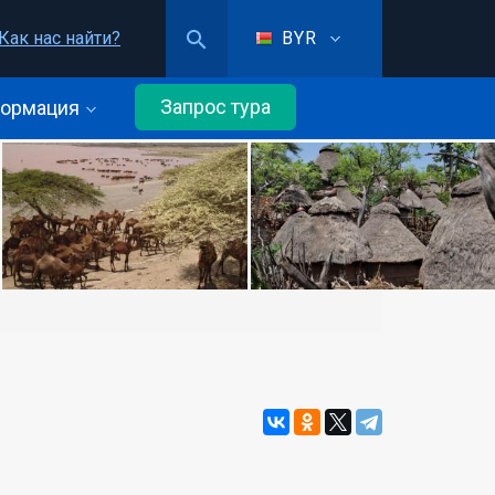
Как нас найти?
BYR
Запрос тура
ормация