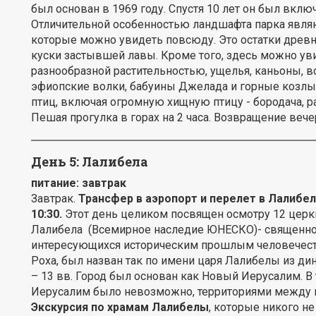
был основан в 1969 году. Спустя 10 лет он был вкл
Отличительной особенностью ландшафта парка явля
которые можно увидеть повсюду. Это остатки древн
куски застывшей лавы. Кроме того, здесь можно у
разнообразной растительностью, ущелья, каньоны, в
эфиопские волки, бабуины Джелада и горные козлы "
птиц, включая огромную хищную птицу - бородача, р
Пешая прогулка в горах на 2 часа. Возвращение вечер
День 5: Лалибела
питание: завтрак
Завтрак.
Трансфер в аэропорт и перелет в Лалибел
10:30.
Этот день целиком посвящен осмотру 12 церк
Лалибела (Всемирное наследие ЮНЕСКО)- священное 
интересующихся историческим прошлым человечеств
Роха, был назван так по имени царя Лалибелы из ди
– 13 вв. Город был основан как Новый Иерусалим. В
Иерусалим было невозможно, территориями между 
Экскурсия по храмам Лалибелы
, которые никого н