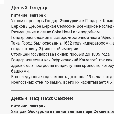
День 3:
Гондар
питание: завтрак
Утром переезд в Гондар.
Экскурсия
в Гондаре. Комп
церковь Дебре Берхан Селассие. Всемирное насле
Размещение в отеле Goha Hotel или подобном.
Гондар расположен в северо-восточной части Эфиоп
Тана. Город был основан в 1632 году императором Ф
сюда столицу Эфиопской империи.
Столицей государства Гондар пробыл до 1885 года.
Гондар известен как "африканский Камелот", так как
здесь была построена неприступная крепость, котор
башнями.
В последующие годы вплоть до конца 19 века кажд
крепостных стен по замку, всего их насчитывается 6.
День 4:
Нац.Парк Семиен
питание: завтрак
Завтрак.
Экскурсия в национальный парк Семиен
, 