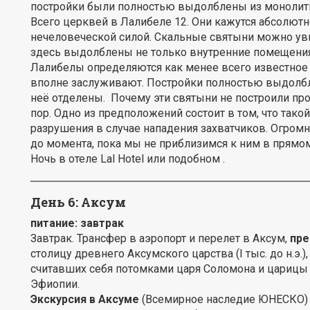
постройки были полностью выдолблены из монолитн
Всего церквей в Лалибеле 12. Они кажутся абсолю
нечеловеческой силой. Скальные святыни можно увид
здесь выдолблены не только внутренние помещения,
Лалибелы определяются как менее всего известное 
вполне заслуживают. Постройки полностью выдолбл
неё отделены. Почему эти святыни не построили про
пор. Одно из предположений состоит в том, что тако
разрушения в случае нападения захватчиков. Огро
до момента, пока мы не приблизимся к ним в прямом
Ночь в отеле Lal Hotel или подобном .
День 6: Аксум
питание: завтрак
Завтрак. Трансфер в аэропорт и перелет в Аксум,
пре
столицу древнего Аксумского царства (I тыс. до н.э
считавших себя потомками царя Соломона и царицы
Эфиопии.
Экскурсия в Аксуме
(Всемирное наследие ЮНЕСКО) -