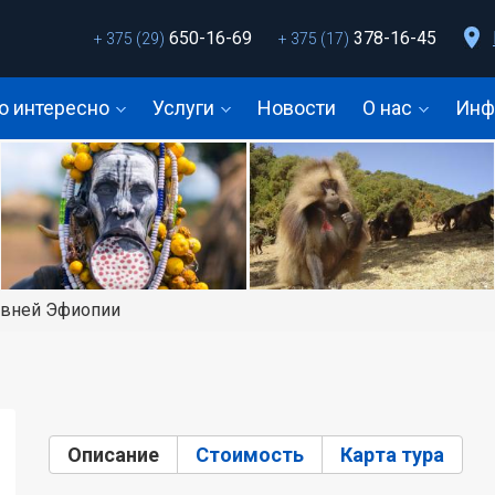
650-16-69
378-16-45
+ 375 (29)
+ 375 (17)
о интересно
Услуги
Новости
О нас
Инф
евней Эфиопии
Описание
(активная вкладка)
Стоимость
Карта тура