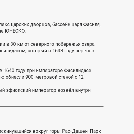
лекс царских дворцов, бассейн царя Фасиля,
дие ЮНЕСКО.
ии в 30 км от северного побережья озера
асилидасом, который в 1638 году перенёс
 в 1640 году при императоре Фасилидасе
ую обнесли 900-метровой стеной с 12
ый эфиопский император возвёл внутри
раскинувшийся вокруг горы Рас-Дашен. Парк