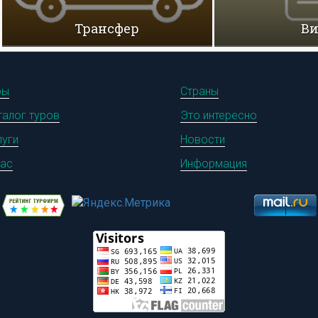
Трансфер
В
ры
Страны
талог туров
Это интересно
луги
Новости
нас
Информация