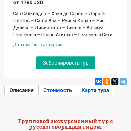
от
1780
USD
Сан Сальвадор – Хойа де Серен – Дорога
Цветов – Санта Ана – Руины Копан – Рио
Дульсе – Ливингстон – Тикаль – Антигуа
Гватемала – Озеро Атитлан – Гватемала Сити
Даты заезда: тур в архиве
Забронировать тур
Описание
(активная вкладка)
Стоимость
Карта тура
Групповой экскурсионный тур с
русскоговорящим гидом.