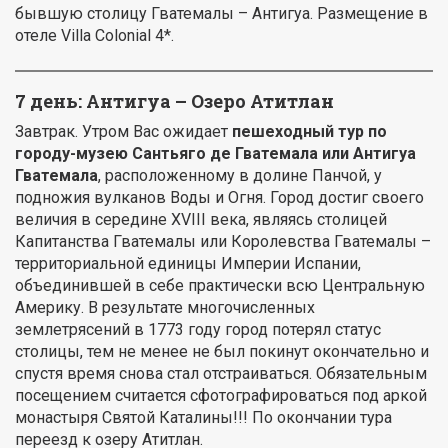
бывшую столицу Гватемалы – Антигуа. Размещение в
отеле Villa Colonial 4*.
7 день: Антигуа – Озеро Атитлан
Завтрак. Утром Вас ожидает
пешеходный тур по
городу-музею Сантьяго де Гватемала или Антигуа
Гватемала
, расположенному в долине Панчой, у
подножия вулканов Воды и Огня. Город достиг своего
величия в середине XVIII века, являясь столицей
Капитанства Гватемалы или Королевства Гватемалы –
территориальной единицы Империи Испании,
объединившей в себе практически всю Центральную
Америку. В результате многочисленных
землетрясений в 1773 году город потерял статус
столицы, тем не менее не был покинут окончательно и
спустя время снова стал отстраиваться. Обязательным
посещением считается сфотографироваться под аркой
монастыря Святой Каталины!!! По окончании тура
переезд к озеру Атитлан.