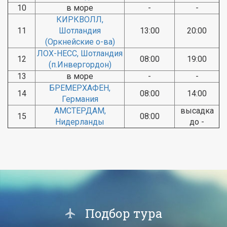
10
в море
-
-
КИРКВОЛЛ,
11
Шотландия
13:00
20:00
(Оркнейские о-ва)
ЛОХ-НЕСС, Шотландия
12
08:00
19:00
(п.Инвергордон)
13
в море
-
-
БРЕМЕРХАФЕН,
14
08:00
14:00
Германия
АМСТЕРДАМ,
высадка
15
08:00
Нидерланды
до -
Подбор тура