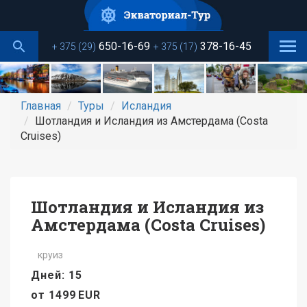
Перейти
к
основному
650-16-69
378-16-45
+ 375 (29)
+ 375 (17)
содержанию
Главная
Туры
Исландия
Шотландия и Исландия из Амстердама (Сosta
Cruises)
Шотландия и Исландия из
Амстердама (Сosta Cruises)
круиз
Дней: 15
от
1499
EUR