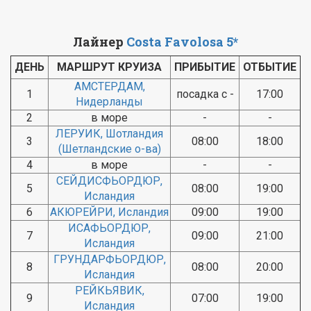
Лайнер
Costa Favolosa 5*
ДЕНЬ
МАРШРУТ КРУИЗА
ПРИБЫТИЕ
ОТБЫТИЕ
АМСТЕРДАМ,
1
посадка с -
17:00
Нидерланды
2
в море
-
-
ЛЕРУИК, Шотландия
3
08:00
18:00
(Шетландские о-ва)
4
в море
-
-
СЕЙДИСФЬОРДЮР,
5
08:00
19:00
Исландия
6
АКЮРЕЙРИ, Исландия
09:00
19:00
ИСАФЬОРДЮР,
7
09:00
21:00
Исландия
ГРУНДАРФЬОРДЮР,
8
08:00
20:00
Исландия
РЕЙКЬЯВИК,
9
07:00
19:00
Исландия