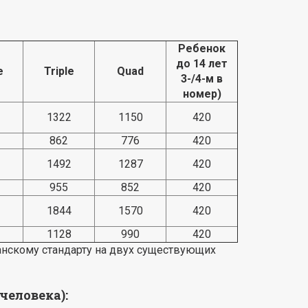
Ребенок
до 14 лет
e
Triple
Quad
3-/4-м в
номер)
1322
1150
420
862
776
420
1492
1287
420
955
852
420
1844
1570
420
1128
990
420
анскому стандарту на двух существующих
человека):