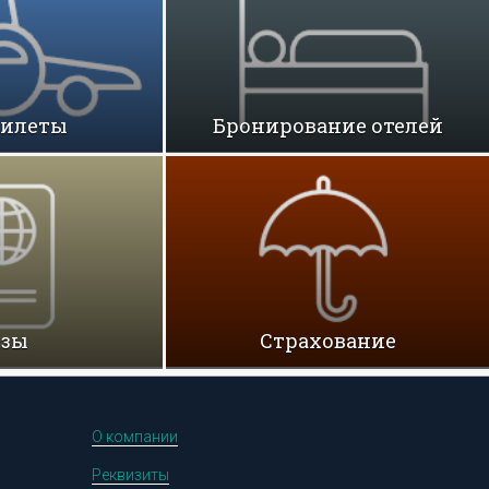
билеты
Бронирование отелей
изы
Cтрахование
О компании
Реквизиты