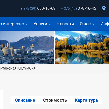
650-16-69
378-16-45
+ 375 (29)
+ 375 (17)
о интересно
Услуги
Новости
О нас
Инф
ританская Колумбия
Описание
Стоимость
(активная вкладка)
Карта тура