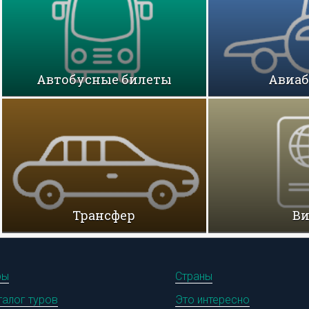
Автобусные билеты
Авиа
Трансфер
В
ры
Страны
талог туров
Это интересно