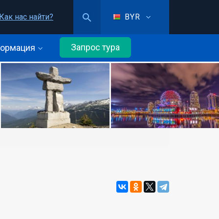
Как нас найти?
BYR
Запрос тура
ормация