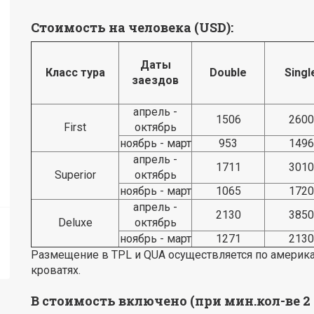
Стоимость на человека (USD):
Даты
Класс тура
Double
Singl
заездов
апрель -
1506
2600
First
октябрь
ноябрь - март
953
1496
апрель -
1711
3010
Superior
октябрь
ноябрь - март
1065
1720
апрель -
2130
3850
Deluxe
октябрь
ноябрь - март
1271
2130
Размещение в TPL и QUA осуществляется по америк
кроватях.
В стоимость включено (при мин.кол-ве 2 