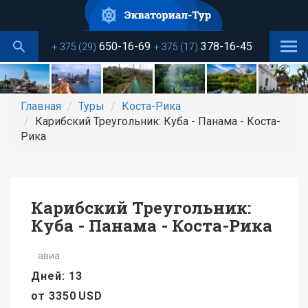
Перейти
к
основному
650-16-69
378-16-45
+ 375 (29)
+ 375 (17)
содержанию
Главная
Туры
Коста-Рика
Карибский Треугольник: Куба - Панама - Коста-
Рика
Карибский Треугольник:
Куба - Панама - Коста-Рика
авиа
Дней: 13
от
3350
USD