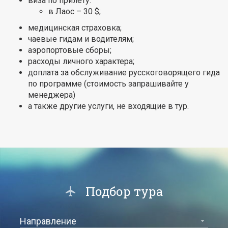
виза по прилёту:
в Лаос – 30 $;
медицинская страховка;
чаевые гидам и водителям;
аэропортовые сборы;
расходы личного характера;
доплата за обслуживание русскоговорящего гида
по программе (стоимость запрашивайте у
менеджера)
а также другие услуги, не входящие в тур.
Подбор тура