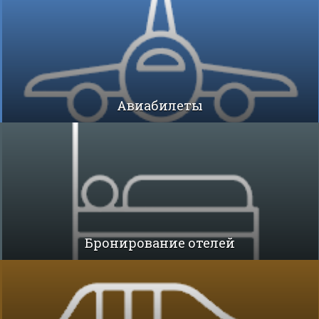
Авиабилеты
Бронирование отелей