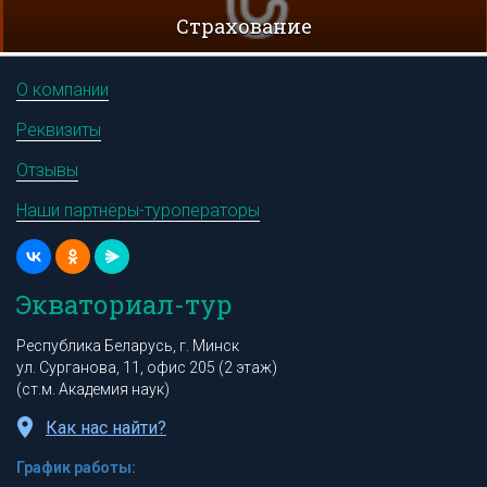
Cтрахование
О компании
Реквизиты
Отзывы
Наши партнёры-туроператоры
Экваториал-тур
Республика Беларусь, г. Минск
ул. Сурганова, 11, офис 205 (2 этаж)
(ст.м. Академия наук)
Как нас найти?
График работы: