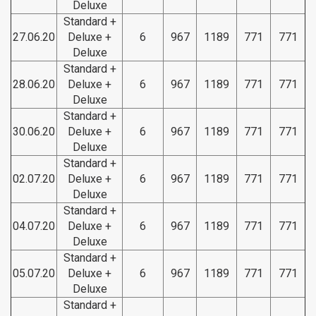
Deluxe
Standard +
27.06.20
Deluxe +
6
967
1189
771
771
Deluxe
Standard +
28.06.20
Deluxe +
6
967
1189
771
771
Deluxe
Standard +
30.06.20
Deluxe +
6
967
1189
771
771
Deluxe
Standard +
02.07.20
Deluxe +
6
967
1189
771
771
Deluxe
Standard +
04.07.20
Deluxe +
6
967
1189
771
771
Deluxe
Standard +
05.07.20
Deluxe +
6
967
1189
771
771
Deluxe
Standard +