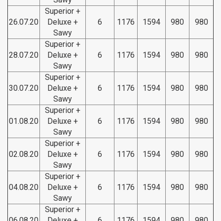
Superior +
26.07.20
Deluxe +
6
1176
1594
980
980
Sawy
Superior +
28.07.20
Deluxe +
6
1176
1594
980
980
Sawy
Superior +
30.07.20
Deluxe +
6
1176
1594
980
980
Sawy
Superior +
01.08.20
Deluxe +
6
1176
1594
980
980
Sawy
Superior +
02.08.20
Deluxe +
6
1176
1594
980
980
Sawy
Superior +
04.08.20
Deluxe +
6
1176
1594
980
980
Sawy
Superior +
06.08.20
Deluxe +
6
1176
1594
980
980