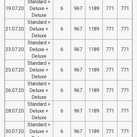
Standard +
19.07.20
Deluxe +
6
967
1189
771
771
Deluxe
Standard +
21.07.20
Deluxe +
6
967
1189
771
771
Deluxe
Standard +
23.07.20
Deluxe +
6
967
1189
771
771
Deluxe
Standard +
25.07.20
Deluxe +
6
967
1189
771
771
Deluxe
Standard +
26.07.20
Deluxe +
6
967
1189
771
771
Deluxe
Standard +
28.07.20
Deluxe +
6
967
1189
771
771
Deluxe
Standard +
30.07.20
Deluxe +
6
967
1189
771
771