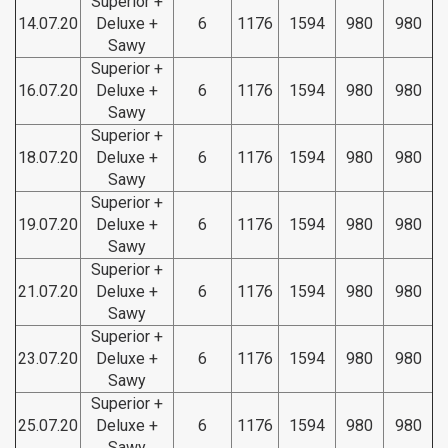
Superior +
14.07.20
Deluxe +
6
1176
1594
980
980
Sawy
Superior +
16.07.20
Deluxe +
6
1176
1594
980
980
Sawy
Superior +
18.07.20
Deluxe +
6
1176
1594
980
980
Sawy
Superior +
19.07.20
Deluxe +
6
1176
1594
980
980
Sawy
Superior +
21.07.20
Deluxe +
6
1176
1594
980
980
Sawy
Superior +
23.07.20
Deluxe +
6
1176
1594
980
980
Sawy
Superior +
25.07.20
Deluxe +
6
1176
1594
980
980
Sawy