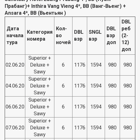
Прабанг)+ Inthira Vang Vieng 4*, BB (Ванг-Вьенг) +
Ansara 4*, BB (Вьентьян )
DBL
Дата
Кол-
DBL
реб
Категория
DBL
SNGL
начала
во
взр
(2-
номера
взр
взр
тура
ночей
доп
12)
доп
Superior +
02.06.20
Deluxe +
6
1176
1594
980
980
Sawy
Superior +
04.06.20
Deluxe +
6
1176
1594
980
980
Sawy
Superior +
06.06.20
Deluxe +
6
1176
1594
980
980
Sawy
Superior +
07.06.20
Deluxe +
6
1176
1594
980
980
Sawy