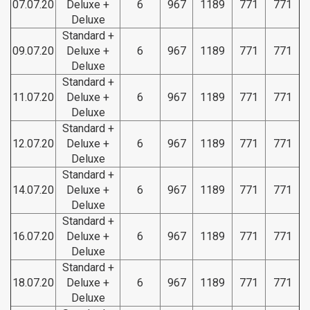
07.07.20
Deluxe +
6
967
1189
771
771
Deluxe
Standard +
09.07.20
Deluxe +
6
967
1189
771
771
Deluxe
Standard +
11.07.20
Deluxe +
6
967
1189
771
771
Deluxe
Standard +
12.07.20
Deluxe +
6
967
1189
771
771
Deluxe
Standard +
14.07.20
Deluxe +
6
967
1189
771
771
Deluxe
Standard +
16.07.20
Deluxe +
6
967
1189
771
771
Deluxe
Standard +
18.07.20
Deluxe +
6
967
1189
771
771
Deluxe