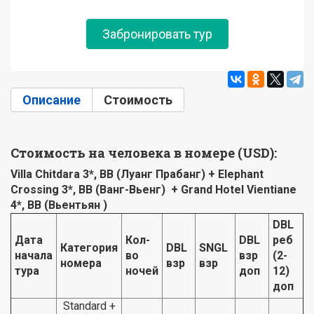
Забронировать тур
Описание
Стоимость
(активная вкладка)
Стоимость на человека в номере (USD):
Villa Chitdara 3*, BB (Луанг Прабанг) + Elephant
Crossing 3*, BB (Ванг-Вьенг) + Grand Hotel Vientiane
4*, BB (Вьентьян )
DBL
Дата
Кол-
DBL
реб
Категория
DBL
SNGL
начала
во
взр
(2-
номера
взр
взр
тура
ночей
доп
12)
доп
Standard +