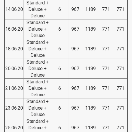
Standard +
14.06.20
Deluxe +
6
967
1189
771
771
Deluxe
Standard +
16.06.20
Deluxe +
6
967
1189
771
771
Deluxe
Standard +
18.06.20
Deluxe +
6
967
1189
771
771
Deluxe
Standard +
20.06.20
Deluxe +
6
967
1189
771
771
Deluxe
Standard +
21.06.20
Deluxe +
6
967
1189
771
771
Deluxe
Standard +
23.06.20
Deluxe +
6
967
1189
771
771
Deluxe
Standard +
25.06.20
Deluxe +
6
967
1189
771
771