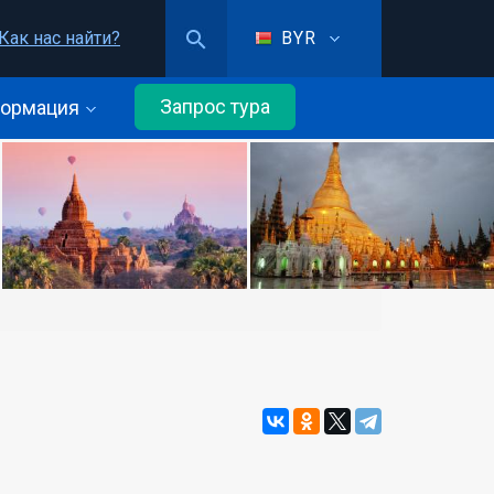
Как нас найти?
BYR
Запрос тура
ормация