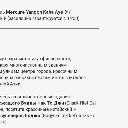
ель
Mercure
Yangon
Kaba
Aye
3*/
й (заселение гарантируется с 14:00).
у сохраняет статус финансового,
одаря многочисленным зданиям,
 улицам центра города, красочным
исным озерам и паркам Янгон считается
ной Азии.
етесь на величественные здания
ежащего Будды Чак То Джи
(Chauk Htet Gyi
ре, посетите красочные китайский и
 сувениров Боджо
(Bogyoke market), а также
rk).