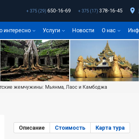
650-16-69
378-16-45
+ 375 (29)
+ 375 (17)
о интересно
Услуги
Новости
О нас
Инф
тские жемчужины: Мьянма, Лаос и Камбоджа
Описание
(активная вкладка)
Стоимость
Карта тура