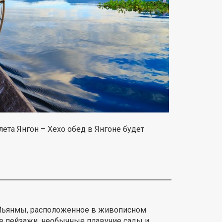
лета Янгон – Хехо обед в Янгоне будет
 Мьянмы, расположенное в живописном
е пейзажи, необычные плавучие сады и