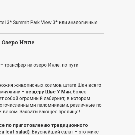
tel 3* Summit Park View 3* или аналогичные.
 Озеро Инле
– трансфер на озеро Инле, по пути
дножия живописных холмов штата Шан всего
жемчужину –
пещеру Шве У Мин
, более
т собой огромный лабиринт, в котором
многочисленными паломниками, различные по
18 веком. Захватывающее зрелище!
се по приготовлению традиционного
ea leaf salad)
. Вкуснейший салат – это микс