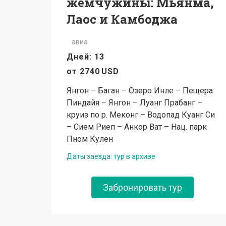
жемчужины: Мьянма,
Лаос и Камбоджа
авиа
Дней: 13
от
2740
USD
Янгон – Баган – Озеро Инле – Пещера
Пиндайя – Янгон – Луанг Прабанг –
круиз по р. Меконг – Водопад Куанг Си
– Сием Риеп – Анкор Ват – Нац. парк
Пном Кулен
Даты заезда: тур в архиве
Забронировать тур