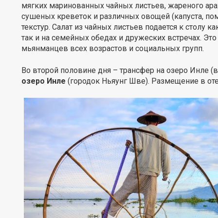
мягких маринованных чайных листьев, жареного арах
сушеных креветок и различных овощей (капуста, пом
текстур. Салат из чайных листьев подается к столу
так и на семейных обедах и дружеских встречах. Э
мьянманцев всех возрастов и социальных групп.
Во второй половине дня – трансфер на озеро Инле (в
озеро Инле
(городок Ньяунг Шве). Размещение в от