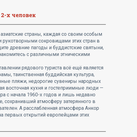
 2-х человек
азиатские страны, каждая со своим особым
 рукотворными сокровищами этих стран в
дите древние пагоды и буддистские святыни,
накомитесь с различными этническими
авлении рядового туриста всё ещё является
рамы, таинственная буддийская культура,
енные пляжи, недорогие сувениры народных
ая восточная кухня и гостеприимные люди —
а с начала 1960-х годов и лишь недавно
се, сохранивший атмосферу затерянного в
вателен. А расслабленная атмосфера Анкор
на первых открытий европейцами этих