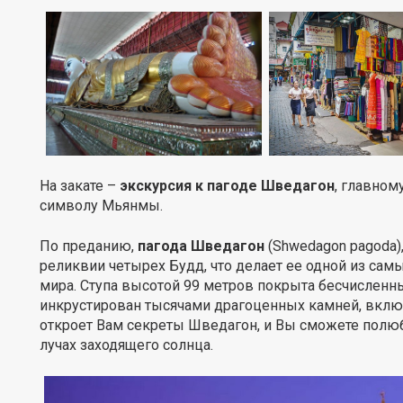
На закате –
экскурсия к пагоде Шведагон
, главном
символу Мьянмы.
По преданию,
пагода Шведагон
(Shwedagon pagoda),
реликвии четырех Будд, что делает ее одной из сам
мира. Ступа высотой 99 метров покрыта бесчислен
инкрустирован тысячами драгоценных камней, вклю
откроет Вам секреты Шведагон, и Вы сможете пол
лучах заходящего солнца.