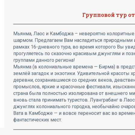
Групповой тур от
Мьянма, Лаос и Камбоджа – невероятно колоритные 
шармом. Предлагаем Вам насладиться природными и
рамках 16-дневного тура, во время которого Вы уви
прогуляетесь по сказочно красивым джунглям и поз
группами данного региона!
Мьянма (в колониальные времена — Бирма) в предст
землёй загадок и экзотики. Удивительной красоты х
деревни, сохранившиеся со средних веков, девств
промыслов, яркие и красочные фестивали, изысканн
страна была полностью изолирована от внешнего мир
вновь стала принимать туристов. Луанграбанг в Лао
джунглях колониального городка, необычайно очаро
Вата в Камбодже — и вовсе переносит вас во време
фантастических мест.