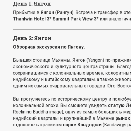
День 1: Янгон
Прибытие в
Янгон
(Рангун). Встреча и трансфер в от
Thanlwin
Hotel
3*
Summit
Park
View
3*
или аналогичны
День 2: Янгон
Обзорная экскурсия по Янгону.
Бывшая столица Мьянмы, Янгон (Yangon) по-прежнем
экономического и культурного центра страны. Благ
сохранившимся с колониальных времен, колоритным
индийскому и китайскому кварталам, а также живоп
одним их самых очаровательных городов Юго-Восточ
Вы прогуляетесь по историческому центру и полюбу
колониальной эпохи. Вы сможете увидеть
статую Л
Reclining Buddha image), одну из самых больших в ми
индийский кварталы и крупнейший в Мьянме
рынок
отдохнете в красивом
парке Кандоджи
(Kandawgyi pa