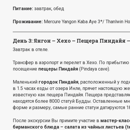
Питание:
завтрак, обед
Проживание
:
Mercure Yangon Kaba Aye 3*/ Thanlwin Ho
День 3:
Янгон – Хехо – Пещера Пиндайя –
Завтрак в отеле.
Трансфер в аэропорт и перелет в Хехо. По прибытию 
посещение
пещеры Пиндайя
(Pindaya cave).
Маленький
городок Пиндайя
, расположенный у по
в 1.5 часах езды от озера Инле, прячет настоящую 
известную как пещера Пиндайя. Пещера представляе
находятся более 8000 статуй Будды. Оставленные 
форме и размеру, самые ранние статуи датируются 
После экскурсии Вы примите участие в
мастер-клас
бирманского блюда – салата из чайных листьев
(t