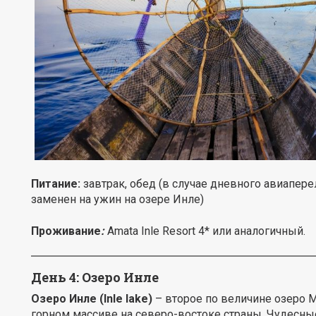
Питание:
завтрак, обед (в случае дневного авиапере
заменен на ужин на озере Инле)
Проживание
:
Amata Inle Resort 4* или аналогичный.
День 4:
Озеро Инле
Озеро Инле (Inle lake)
– второе по величине озеро
горном массиве на северо-востоке страны. Чудесны