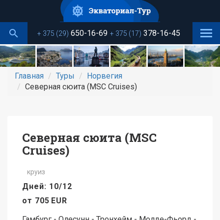
Перейти
к
основному
650-16-69
378-16-45
+ 375 (29)
+ 375 (17)
содержанию
Главная
Туры
Норвегия
Северная сюита (MSC Cruises)
Северная сюита (MSC
Cruises)
круиз
Дней: 10/12
от
705
EUR
Гамбург - Олесунн - Тронхейм - Молде-Фьорд -