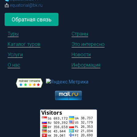
📩
equatorial@bk.ru
Обратная связь
Туры
Страны
Каталог туров
Это интересно
Услуги
Новости
О нас
Информация