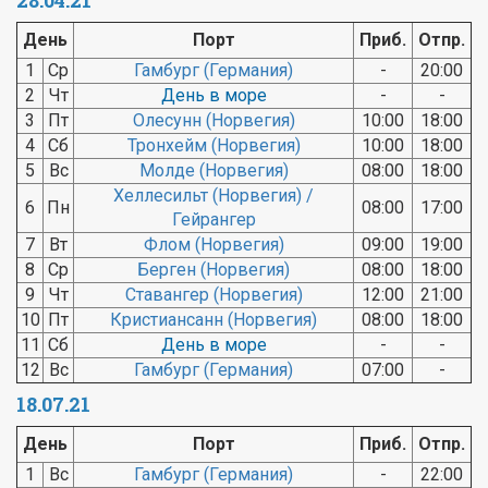
28.04.21
День
Порт
Приб.
Отпр.
1
Ср
Гамбург (Германия)
-
20:00
2
Чт
День в море
-
-
3
Пт
Олесунн (Норвегия)
10:00
18:00
4
Сб
Тронхейм (Норвегия)
10:00
18:00
5
Вс
Молде (Норвегия)
08:00
18:00
Хеллесильт (Норвегия) /
6
Пн
08:00
17:00
Гейрангер
7
Вт
Флом (Норвегия)
09:00
19:00
8
Ср
Берген (Норвегия)
08:00
18:00
9
Чт
Ставангер (Норвегия)
12:00
21:00
10
Пт
Кристиансанн (Норвегия)
08:00
18:00
11
Сб
День в море
-
-
12
Вс
Гамбург (Германия)
07:00
-
18.07.21
День
Порт
Приб.
Отпр.
1
Вс
Гамбург (Германия)
-
22:00