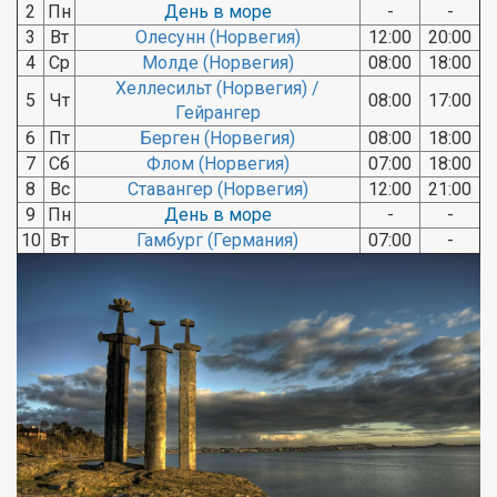
2
Пн
День в море
-
-
3
Вт
Олесунн (Норвегия)
12:00
20:00
4
Ср
Молде (Норвегия)
08:00
18:00
Хеллесильт (Норвегия) /
5
Чт
08:00
17:00
Гейрангер
6
Пт
Берген (Норвегия)
08:00
18:00
7
Сб
Флом (Норвегия)
07:00
18:00
8
Вс
Ставангер (Норвегия)
12:00
21:00
9
Пн
День в море
-
-
10
Вт
Гамбург (Германия)
07:00
-