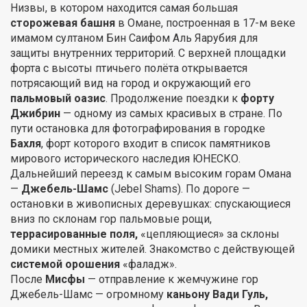
Низвы, в котором находится самая большая
сторожевая башня
в Омане, построенная в 17-м веке
имамом султаном Бин Саифом Аль Яарубия для
защиты внутренних территорий. С верхней площадки
форта с высоты птичьего полёта открывается
потрясающий вид на город и окружающий его
пальмовый оазис
. Продолжение поездки к
форту
Джибрин
— одному из самых красивых в стране. По
пути остановка для фотографирования в городке
Бахля
, форт которого входит в список памятников
мирового исторического наследия ЮНЕСКО.
Дальнейший переезд к самым высоким горам Омана
—
Джебель-Шамс
(Jebel Shams). По дороге —
остановки в живописных деревушках: спускающиеся
вниз по склонам гор пальмовые рощи,
террасированные поля,
«цепляющиеся» за склоны
домики местных жителей. Знакомство с действующей
системой орошения
«фаладж».
После
Мисфы
— отправление к жемчужине гор
Джебель-Шамс — огромному
каньону Вади Гуль,