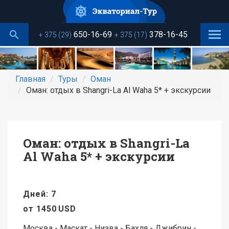
Перейти
к
основному
650-16-69
378-16-45
+ 375 (29)
+ 375 (17)
содержанию
Главная
Туры
Оман
Оман: отдых в Shangri-La Al Waha 5* + экскурсии
Оман: отдых в Shangri-La
Al Waha 5* + экскурсии
Дней: 7
от
1450
USD
Москва - Маскат - Низва - Бахля - Джибрин -