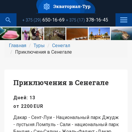
Перейти
к
основному
650-16-69
378-16-45
+ 375 (29)
+ 375 (17)
содержанию
Главная
Туры
Сенегал
Приключения в Сенегале
Приключения в Сенегале
Дней: 13
от
2200
EUR
Дакар - Сент-Луи - Национальный парк Джудж
- пустыня Ломпуль - Сали - национальный парк
Бандия - Син-Силум - Жоаль-Фадиут -Дакар