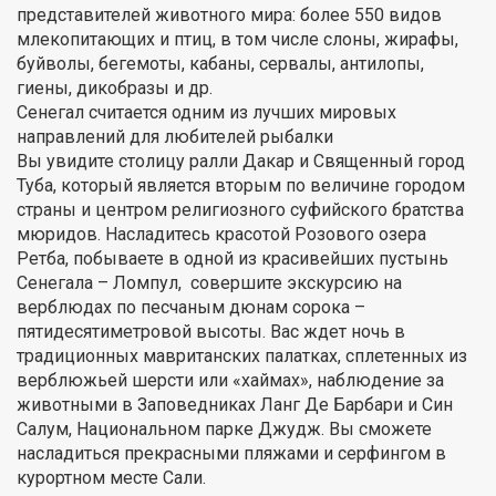
представителей животного мира: более 550 видов
млекопитающих и птиц, в том числе слоны, жирафы,
буйволы, бегемоты, кабаны, сервалы, антилопы,
гиены, дикобразы и др.
Сенегал считается одним из лучших мировых
направлений для любителей рыбалки
Вы увидите столицу ралли Дакар и Священный город
Туба, который является вторым по величине городом
страны и центром религиозного суфийского братства
мюридов. Насладитесь красотой Розового озера
Ретба, побываете в одной из красивейших пустынь
Сенегала – Ломпул, совершите экскурсию на
верблюдах по песчаным дюнам сорока –
пятидесятиметровой высоты. Вас ждет ночь в
традиционных мавританских палатках, сплетенных из
верблюжьей шерсти или «хаймах», наблюдение за
животными в Заповедниках Ланг Де Барбари и Син
Салум, Национальном парке Джудж. Вы сможете
насладиться прекрасными пляжами и серфингом в
курортном месте Сали.