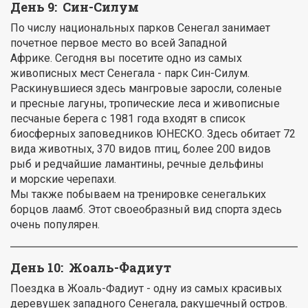
День 9:
Син-Силум
По числу национальных парков Сенегал занимает
почетное первое место во всей Западной
Африке. Сегодня вы посетите одно из самых
живописных мест Сенегала - парк Син-Силум.
Раскинувшиеся здесь мангровые заросли, соленые
и пресные лагуны, тропические леса и живописные
песчаные берега с 1981 года входят в список
биосферных заповедников ЮНЕСКО. Здесь обитает 72
вида животных, 370 видов птиц, более 200 видов
рыб и редчайшие ламантины, речные дельфины
и морские черепахи.
Мы также побываем на тренировке сенегальких
борцов лаамб. Этот своеобразный вид спорта здесь
очень популярен.
День 10:
Жоаль-Фадиут
Поездка в Жоаль-Фадиут - одну из самых красивых
деревушек западного Сенегала, ракушечный остров.