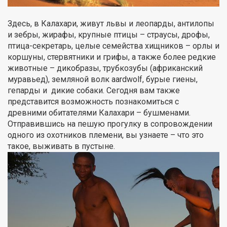
Здесь, в Калахари, живут львы и леопарды, антилопы
и зебры, жирафы, крупные птицы – страусы, дрофы,
птица-секретарь, целые семейства хищников – орлы и
коршуны, стервятники и грифы, а также более редкие
животные – дикобразы, трубкозубы (африканский
муравьед), земляной волк aardwolf, бурые гиены,
гепарды и дикие собаки. Сегодня вам также
представится возможность познакомиться с
древними обитателями Калахари – бушменами.
Отправившись на пешую прогулку в сопровождении
одного из охотников племени, вы узнаете – что это
такое, выживать в пустыне.