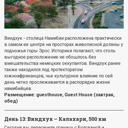
Виндхук - столица Намибии расположена практически
в самом ее центре на просторах живописной долины у
подножья горы Эрос. Историки полагают, что столь
выгодное расположение не обошлось без
вмешательства немецких оккупантов. Виндхук ранее
также находился под протекторатом
южноафриканцев, чье культурное влияние по сей
день четко прослеживается в распорядке жизни
намибийцев.
Размещение:
guest
house
, Guest House (завтрак,
обед)
День 13: Виндхук – Калахари, 500 км
Сегодня вы пересечете границу с Ботсваной и