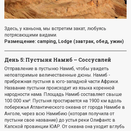
Здесь, у каньона, мы встретим закат, любуясь
потрясающими видами.
Размещение:
camping
, Lodge (завтрак, обед, ужин)
День 5: Пустыня Намиб – Соссусвлей
Отправление в пустыню Намиб, чтобы увидеть
неповторимые величественные дюны. Намиб -
прибрежная пустыня в юго-западной части Африки.
Название пустыни происходит из языка коренной
народности нама. Площадь Намиб составляет свыше
100 000 км². Пустыня простирается на 1900 км вдоль
побережья Атлантического океана от города Намибе в
Анголе, через всю Намибию (которая получила от
пустыни свое название) до устья реки Олифантс в
Капской провинции ЮАР. От океана она уходит вглубь