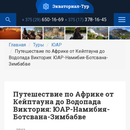
Перейти
к
основному
650-16-69
378-16-45
+ 375 (29)
+ 375 (17)
содержанию
Главная
Туры
ЮАР
Путешествие по Африке от Кейптауна до
Водопада Виктория: ЮАР-Намибия-Ботсвана-
Зимбабве
Путешествие по Африке от
Кейптауна до Водопада
Виктория: ЮАР-Намибия-
Ботсвана-Зимбабве
авиа