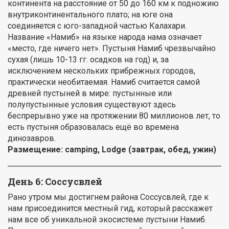
континента на расстояние от 50 до 160 км к подножию
внутриконтинентального плато; на юге она
соединяется с юго-западной частью Калахари.
Название «Намиб» на языке народа нама означает
«место, где ничего нет». Пустыня Намиб чрезвычайно
сухая (лишь 10-13 гг. осадков на год) и, за
исключением нескольких прибрежных городов,
практически необитаемая. Намиб считается самой
древней пустыней в мире: пустынные или
полупустынные условия существуют здесь
беспрерывно уже на протяжении 80 миллионов лет, то
есть пустыня образовалась ещё во времена
динозавров.
Размещение:
camping
, Lodge (завтрак, обед, ужин)
День 6: Соссусвлей
Рано утром мы достигнем района Соссусвлей, где к
нам присоединится местный гид, который расскажет
нам все об уникальной экосистеме пустыни Намиб.