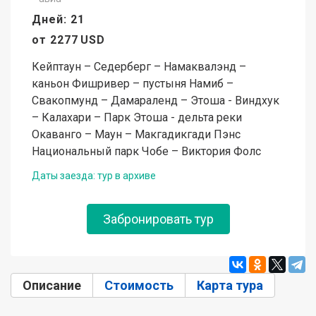
Дней: 21
от
2277
USD
Кейптаун – Седерберг – Намаквалэнд –
каньон Фишривер – пустыня Намиб –
Свакопмунд – Дамараленд – Этоша - Виндхук
– Калахари – Парк Этоша - дельта реки
Окаванго – Маун – Макгадикгади Пэнс
Национальный парк Чобе – Виктория Фолс
Даты заезда: тур в архиве
Забронировать тур
Описание
(активная вкладка)
Стоимость
Карта тура