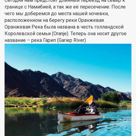
Сегодня нам предстоит длинный переезд на север к
границе с Намибией, а так же её пересечение. После
чего мы доберемся до места нашей ночевки,
расположенном на берегу реки Оранжевая.
Оранжевая Река была названа в честь голландской
Королевской семьи (Oranje). Теперь она носит другое
название – река Гарип (Gariep River)