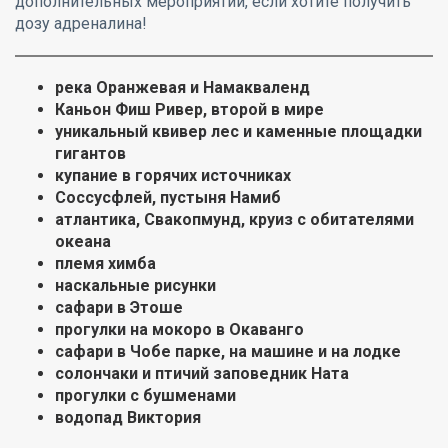
дополнительных мероприятий, если хотите получить
дозу адреналина!
река Оранжевая и Намакваленд
Каньон Фиш Ривер, второй в мире
уникальный квивер лес и каменные площадки
гигантов
купание в горячих источниках
Соссусфлей, пустыня Намиб
атлантика, Свакопмунд, круиз с обитателями
океана
племя химба
наскальные рисунки
сафари в Этоше
прогулки на мокоро в Окаванго
сафари в Чобе парке, на машине и на лодке
солончаки и птичий заповедник Ната
прогулки с бушменами
водопад Виктория