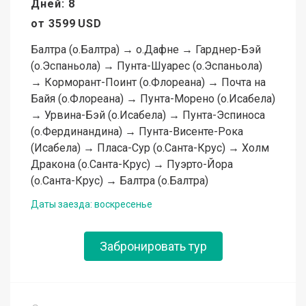
Дней: 8
от
3599
USD
Балтра (о.Балтра) → о.Дафне → Гарднер-Бэй
(о.Эспаньола) → Пунта-Шуарес (о.Эспаньола)
→ Корморант-Поинт (о.Флореана) → Почта на
Байя (о.Флореана) → Пунта-Морено (о.Исабела)
→ Урвина-Бэй (о.Исабела) → Пунта-Эспиноса
(о.Фердинандина) → Пунта-Висенте-Рока
(Исабела) → Пласа-Сур (о.Санта-Крус) → Холм
Дракона (о.Санта-Крус) → Пуэрто-Йора
(о.Санта-Крус) → Балтра (о.Балтра)
Даты заезда: воскресенье
Забронировать тур