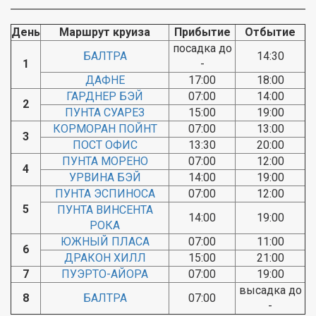
День
Маршрут круиза
Прибытие
Отбытие
посадка до
БАЛТРА
14:30
1
-
ДАФНЕ
17:00
18:00
ГАРДНЕР БЭЙ
07:00
14:00
2
ПУНТА СУАРЕЗ
15:00
19:00
КОРМОРАН ПОЙНТ
07:00
13:00
3
ПОСТ ОФИС
13:30
20:00
ПУНТА МОРЕНО
07:00
12:00
4
УРВИНА БЭЙ
14:00
19:00
ПУНТА ЭСПИНОСА
07:00
12:00
5
ПУНТА ВИНСЕНТА
14:00
19:00
РОКА
ЮЖНЫЙ ПЛАСА
07:00
11:00
6
ДРАКОН ХИЛЛ
15:00
21:00
7
ПУЭРТО-АЙОРА
07:00
19:00
высадка до
8
БАЛТРА
07:00
-