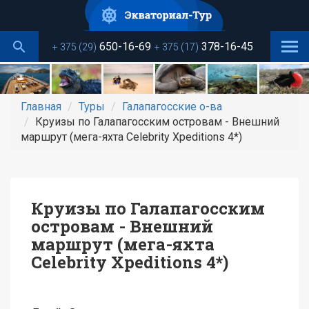
Перейти
к
основному
650-16-69
378-16-45
+ 375 (29)
+ 375 (17)
содержанию
Главная
Туры
Галапагосские о-ва
Круизы по Галапагосским островам - Внешний
маршрут (мега-яхта Celebrity Xpeditions 4*)
Круизы по Галапагосским
островам - Внешний
маршрут (мега-яхта
Celebrity Xpeditions 4*)