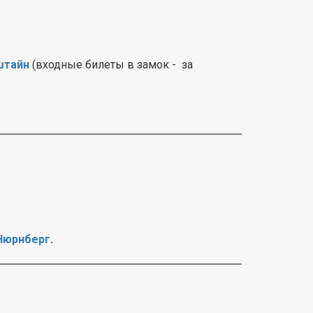
штайн
(входные билеты в замок - за
 Нюрнберг
.