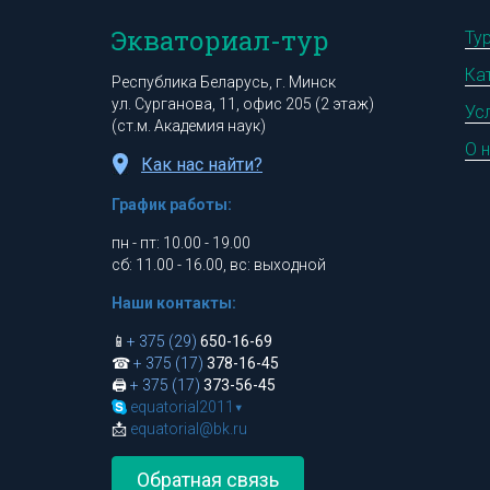
Экваториал-тур
Ту
Ка
Республика Беларусь, г. Минск
ул. Сурганова, 11, офис 205 (2 этаж)
Ус
(ст.м. Академия наук)
О 
Как нас найти?
График работы:
пн - пт: 10.00 - 19.00
сб: 11.00 - 16.00, вс: выходной
Наши контакты:
📱
+ 375 (29)
650-16-69
☎
+ 375 (17)
378-16-45
🖨
+ 375 (17)
373-56-45
equatorial2011
▾
📩
equatorial@bk.ru
Обратная связь