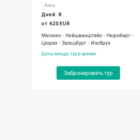
Авиа
Дней: 8
от
620
EUR
Мюнхен - Нойшванштайн - Нюрнберг -
Цюрих - Зальцбург - Инсбрук
Даты заезда: тур в архиве
Забронировать тур