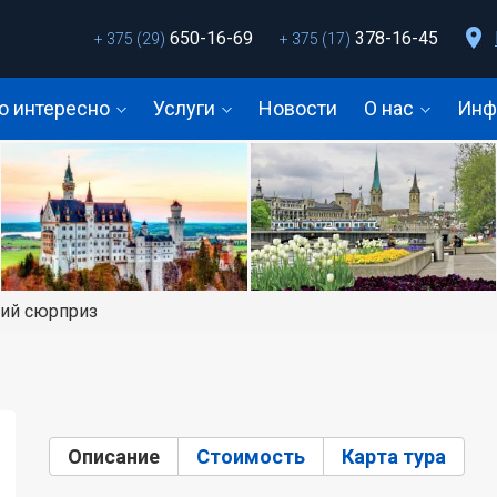
650-16-69
378-16-45
+ 375 (29)
+ 375 (17)
о интересно
Услуги
Новости
О нас
Инф
ий сюрприз
Описание
(активная вкладка)
Стоимость
Карта тура