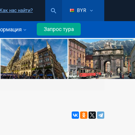
Как нас найти?
BYR
Запрос тура
ормация