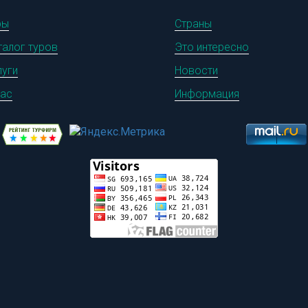
ры
Страны
талог туров
Это интересно
луги
Новости
нас
Информация