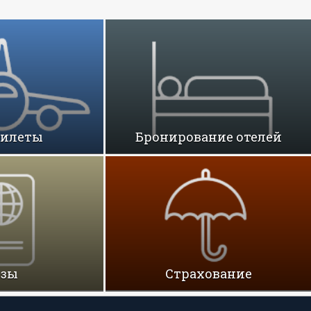
билеты
Бронирование отелей
изы
Cтрахование