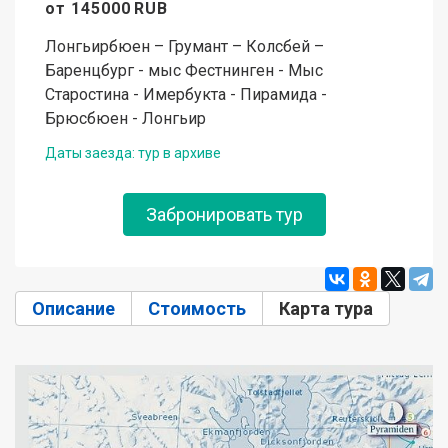
от
145000
RUB
Лонгьирбюен – Грумант – Колсбей –
Баренцбург - мыс Фестнинген - Мыс
Старостина - Имербукта - Пирамида -
Брюсбюен - Лонгьир
Даты заезда: тур в архиве
Забронировать тур
Описание
Стоимость
Карта тура
(активн