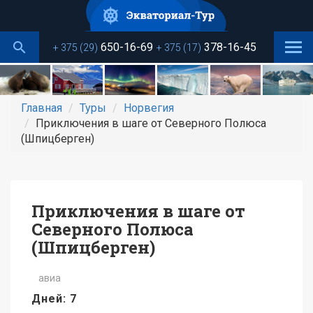
Перейти
к
основному
650-16-69
378-16-45
+ 375 (29)
+ 375 (17)
содержанию
Главная
Туры
Норвегия
Приключения в шаге от Северного Полюса
(Шпицберген)
Приключения в шаге от
Северного Полюса
(Шпицберген)
авиа
Дней: 7