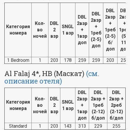
DBL
DBL
DBL
DBL
2взр
2взр
2взр
Кол-
DBL
2взр
+
+
Категория
SNGL
+
во
2
+
1реб
1реб
номера
1 взр
1реб
ночей
взр
1взр
(2-5)
(5-
(2-5)
доп
б/
11)
доп
доп
доп
1 Bedroom
1
203
178
259
259
203
259
Al Falaj 4*, HB (Маскат)
(см.
описание отеля)
DBL
DBL
DBL
Кол-
DBL
2взр
2взр +
2взр +
Категория
SNGL
во
2
+
1реб
2реб
номера
1 взр
ночей
взр
1взр
(2-12)
(2-12)
доп
б/доп
б/доп
Standard
1
203
143
313
229
255