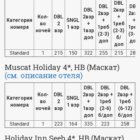
DBL
DBL
DBL
DBL
2взр
2взр
2взр
Кол-
DBL
2взр
+
Категория
SNGL
+
+
во
2
+
1реб
номера
1 взр
1реб
1реб
ночей
взр
1взр
(2-3)
(2-3)
(3-7)
доп
б/
доп
доп
доп
Standard
1
215
150
322
255
215
285
Muscat Holiday 4*, HB (Маскат)
(см. описание отеля)
DBL
DBL
DBL
Кол-
DBL
2взр
2взр +
2взр +
Категория
SNGL
во
2
+
1реб
1реб
номера
1 взр
ночей
взр
1взр
(2-6)
(6-12)
доп
б/доп
б/доп
Standard
1
223
164
335
223
258
Holiday Inn Seeb 4*, HB (Маскат)