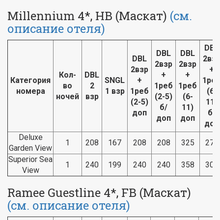
Millennium 4*, HB (Маскат)
(см.
описание отеля)
DBL
DBL
DBL
DBL
2вз
2взр
2взр
2взр
+
Кол-
DBL
+
+
Категория
SNGL
+
1ре
во
2
1реб
1реб
номера
1 взр
1реб
(6-
ночей
взр
(2-5)
(6-
(2-5)
11)
б/
11)
доп
б/
доп
доп
доп
Deluxe
1
208
167
208
208
325
275
Garden View
Superior Sea
1
240
199
240
240
358
308
View
Ramee Guestline 4*, FB (Маскат)
(см. описание отеля)