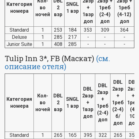
Кол-
DBL
2взр
2взр +
2взр +
Категория
SNGL
во
2
+
1реб
1реб
номера
1 взр
ночей
взр
1взр
(2-4)
(4-12)
доп
доп
доп
Standard
1
253
184
353
309
364
Deluxe
1
285
217
-
-
-
Junior Suite
1
408
285
-
-
-
Tulip Inn 3*, FB (Маскат)
(см.
описание отеля)
DBL
DBL
DBL
DBL
2взр
2взр
2взр
Кол-
DBL
2взр
+
+
Категория
SNGL
+
во
2
+
1реб
1реб
номера
1 взр
1реб
ночей
взр
1взр
(2-4)
(4-
(2-4)
доп
б/
10)
доп
доп
доп
Standard
1
265
165
395
322
265
359