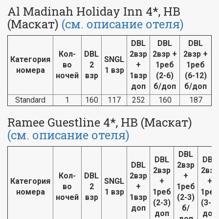
Al Madinah Holiday Inn 4*, HB
(Маскат)
(см. описание отеля)
DBL
DBL
DBL
Кол-
DBL
2взр
2взр +
2взр +
Категория
SNGL
во
2
+
1реб
1реб
номера
1 взр
ночей
взр
1взр
(2-6)
(6-12)
доп
б/доп
б/доп
Standard
1
160
117
252
160
187
Ramee Guestline 4*, HB (Маскат)
(см. описание отеля)
DBL
DBL
DBL
DBL
2взр
2взр
2взр
Кол-
DBL
2взр
+
Категория
SNGL
+
+
во
2
+
1реб
номера
1 взр
1реб
1реб
ночей
взр
1взр
(2-3)
(2-3)
(3-7)
доп
б/
доп
доп
доп