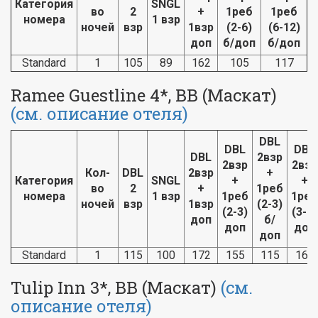
Категория
SNGL
во
2
+
1реб
1реб
номера
1 взр
ночей
взр
1взр
(2-6)
(6-12)
доп
б/доп
б/доп
Standard
1
105
89
162
105
117
Ramee Guestline 4*, BB (Маскат)
(см. описание отеля)
DBL
DBL
DBL
DBL
2взр
2взр
2взр
Кол-
DBL
2взр
+
Категория
SNGL
+
+
во
2
+
1реб
номера
1 взр
1реб
1реб
ночей
взр
1взр
(2-3)
(2-3)
(3-7)
доп
б/
доп
доп
доп
Standard
1
115
100
172
155
115
165
Tulip Inn 3*, BB (Маскат)
(см.
описание отеля)