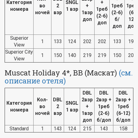
Категория
SNGL
+
во
2
+
1реб
1реб
номера
1 взр
1реб
ночей
взр
1взр
(2-6)
(6-
(2-6)
доп
б/
12)
доп
доп
доп
Superior
1
133
124
202
202
133
193
View
Superior City
1
150
140
219
219
150
209
View
Muscat Holiday 4*, BB (Маскат)
(см.
описание отеля)
DBL
DBL
DBL
Кол-
DBL
2взр
2взр +
2взр +
Категория
SNGL
во
2
+
1реб
1реб
номера
1 взр
ночей
взр
1взр
(2-6)
(6-12)
доп
б/доп
б/доп
Standard
1
143
124
215
143
158