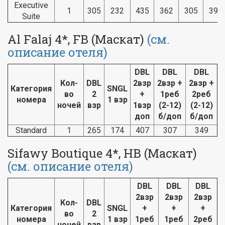
Executive
1
305
232
435
362
305
399
Suite
Al Falaj 4*, FB (Маскат)
(см.
описание отеля)
DBL
DBL
DBL
Кол-
DBL
2взр
2взр +
2взр +
Категория
SNGL
во
2
+
1реб
2реб
номера
1 взр
ночей
взр
1взр
(2-12)
(2-12)
доп
б/доп
б/доп
Standard
1
265
174
407
307
349
Sifawy Boutique 4*, HB (Маскат)
(см. описание отеля)
DBL
DBL
DBL
2взр
2взр
2взр
Кол-
DBL
Категория
SNGL
+
+
+
во
2
номера
1 взр
1реб
1реб
2реб
ночей
взр