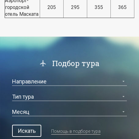
Аэропорт-
городской
205
295
355
365
отель Маската
Подбор тура
Искать
Помощь в подборе тура