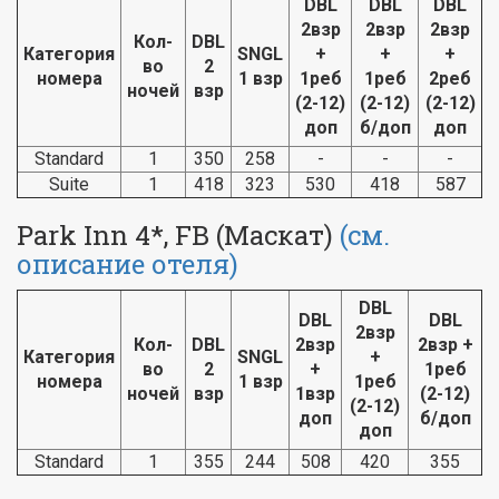
DBL
DBL
DBL
2взр
2взр
2взр
Кол-
DBL
Категория
SNGL
+
+
+
во
2
номера
1 взр
1реб
1реб
2реб
ночей
взр
(2-12)
(2-12)
(2-12)
доп
б/доп
доп
Standard
1
350
258
-
-
-
Suite
1
418
323
530
418
587
Park Inn 4*, FB (Маскат)
(см.
описание отеля)
DBL
DBL
DBL
2взр
Кол-
DBL
2взр
2взр +
Категория
SNGL
+
во
2
+
1реб
номера
1 взр
1реб
ночей
взр
1взр
(2-12)
(2-12)
доп
б/доп
доп
Standard
1
355
244
508
420
355