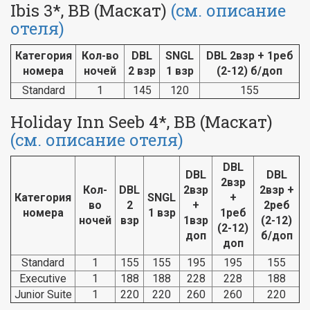
Ibis 3*, BB (Маскат)
(см. описание
отеля)
Категория
Кол-во
DBL
SNGL
DBL 2взр + 1реб
номера
ночей
2 взр
1 взр
(2-12) б/доп
Standard
1
145
120
155
Holiday Inn Seeb 4*, BB (Маскат)
(см. описание отеля)
DBL
DBL
DBL
2взр
Кол-
DBL
2взр
2взр +
Категория
SNGL
+
во
2
+
2реб
номера
1 взр
1реб
ночей
взр
1взр
(2-12)
(2-12)
доп
б/доп
доп
Standard
1
155
155
195
195
155
Executive
1
188
188
228
228
188
Junior Suite
1
220
220
260
260
220