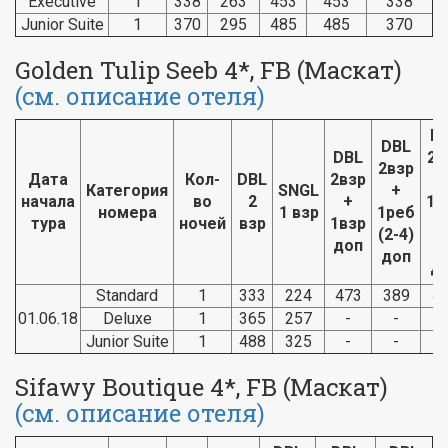
Executive
1
338
263
453
453
338
Junior Suite
1
370
295
485
485
370
Golden Tulip Seeb 4*, FB (Маскат)
(см. описание отеля)
D
DBL
DBL
2в
2взр
Дата
Кол-
DBL
2взр
Категория
SNGL
+
начала
во
2
+
1р
номера
1 взр
1реб
тура
ночей
взр
1взр
(
(2-4)
доп
1
доп
д
Standard
1
333
224
473
389
4
01.06.18
Deluxe
1
365
257
-
-
-
Junior Suite
1
488
325
-
-
-
Sifawy Boutique 4*, FB (Маскат)
(см. описание отеля)