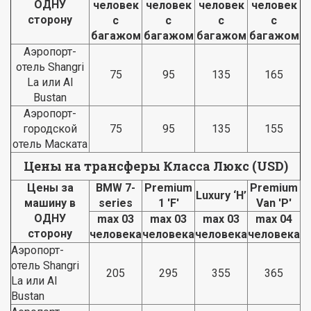
ОДНУ
человек
человек
человек
человек
сторону
с
с
с
с
багажом
багажом
багажом
багажом
Аэропорт-
отель Shangri
75
95
135
165
La или Al
Bustan
Аэропорт-
городской
75
95
135
155
отель Маската
Цены на трансферы Класса Люкс (USD)
Цены за
BMW 7-
Premium
Premium
Luxury ‘H’
машину в
series
1 'F'
Van 'P'
ОДНУ
max 03
max 03
max 03
max 04
сторону
человека
человека
человека
человека
Аэропорт-
отель Shangri
205
295
355
365
La или Al
Bustan