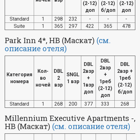
(2-12)
(2-12)
(2-12)
доп
б/доп
доп
Standard
1
298
232
-
-
-
Suite
1
365
297
422
365
478
Park Inn 4*, HB (Маскат)
(см.
описание отеля)
DBL
DBL
DBL
2взр
Кол-
DBL
2взр
2взр +
Категория
SNGL
+
во
2
+
1реб
номера
1 взр
1реб
ночей
взр
1взр
(2-12)
(2-12)
доп
б/доп
доп
Standard
1
268
200
377
333
268
Millennium Executive Apartments -,
HB (Маскат)
(см. описание отеля)