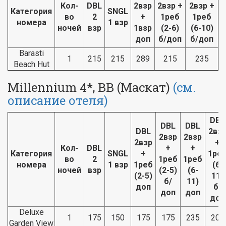
Кол-
DBL
2взр
2взр +
2взр +
Категория
SNGL
во
2
+
1реб
1реб
номера
1 взр
ночей
взр
1взр
(2-6)
(6-10)
доп
б/доп
б/доп
Barasti
1
215
215
289
215
235
Beach Hut
Millennium 4*, BB (Маскат)
(см.
описание отеля)
DBL
DBL
DBL
DBL
2вз
2взр
2взр
2взр
+
Кол-
DBL
+
+
Категория
SNGL
+
1ре
во
2
1реб
1реб
номера
1 взр
1реб
(6-
ночей
взр
(2-5)
(6-
(2-5)
11)
б/
11)
доп
б/
доп
доп
доп
Deluxe
1
175
150
175
175
235
203
Garden View