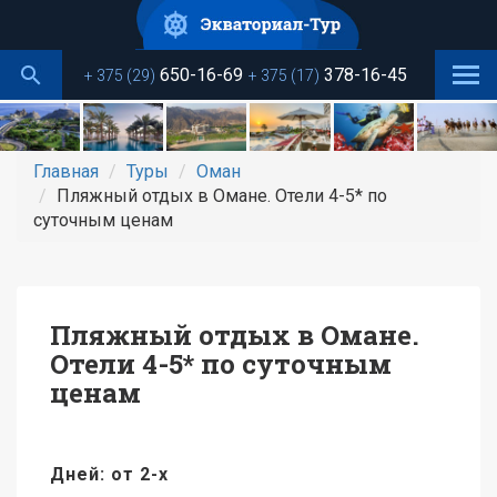
Перейти
к
основному
650-16-69
378-16-45
+ 375 (29)
+ 375 (17)
содержанию
Главная
Туры
Оман
Пляжный отдых в Омане. Отели 4-5* по
суточным ценам
Пляжный отдых в Омане.
Отели 4-5* по суточным
ценам
Дней: от 2-х