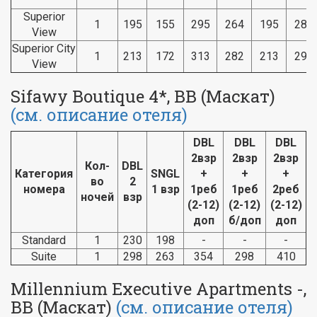
Superior
1
195
155
295
264
195
280
View
Superior City
1
213
172
313
282
213
297
View
Sifawy Boutique 4*, BB (Маскат)
(см. описание отеля)
DBL
DBL
DBL
2взр
2взр
2взр
Кол-
DBL
Категория
SNGL
+
+
+
во
2
номера
1 взр
1реб
1реб
2реб
ночей
взр
(2-12)
(2-12)
(2-12)
доп
б/доп
доп
Standard
1
230
198
-
-
-
Suite
1
298
263
354
298
410
Millennium Executive Apartments -,
BB (Маскат)
(см. описание отеля)