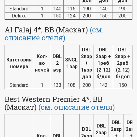
доп
доп
доп
Standard
1
140
115
190
140
190
Deluxe
1
150
124
200
150
200
Al Falaj 4*, BB (Маскат)
(см.
описание отеля)
DBL
DBL
DBL
Кол-
DBL
2взр
2взр +
2взр +
Категория
SNGL
во
2
+
1реб
2реб
номера
1 взр
ночей
взр
1взр
(2-12)
(2-12)
доп
б/доп
б/доп
Standard
1
133
108
208
142
150
Best Western Premier 4*, BB
(Маскат)
(см. описание отеля)
DBL
DBL
DBL
DBL
2взр
2взр
2взр
Кол-
DBL
2взр
+
+