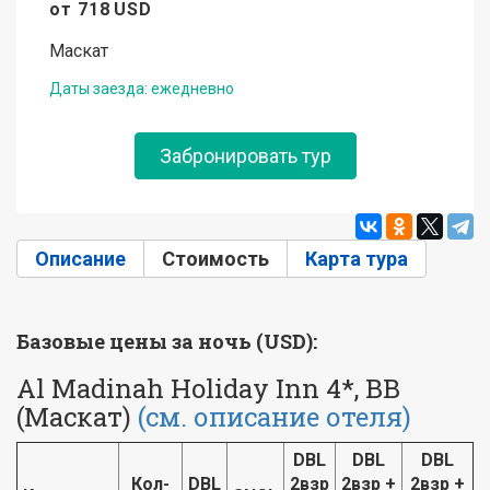
от
718
USD
Маскат
Даты заезда: ежедневно
Забронировать тур
Описание
Стоимость
(активная вкладка)
Карта тура
Базовые цены за ночь (USD):
Al Madinah Holiday Inn 4*, BB
(Маскат)
(см. описание отеля)
DBL
DBL
DBL
Кол-
DBL
2взр
2взр +
2взр +