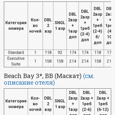
DBL
DBL
DBL
DBL
2взр
2взр
2взр
Кол-
DBL
2взр
+
+
Категория
SNGL
+
во
2
+
1реб
1реб
номера
1 взр
1реб
ночей
взр
1взр
(2-4)
(4-
(2-4)
доп
б/
10)
доп
доп
доп
Standard
1
118
92
174
174
118
174
Executive
1
158
158
214
214
158
214
Suite
Beach Bay 3*, BB (Маскат)
(см.
описание отеля)
DBL
DBL
DBL
Кол-
DBL
2взр
2взр +
2взр +
Категория
SNGL
во
2
+
1реб
1реб
номера
1 взр
ночей
взр
1взр
(2-6)
(6-12)