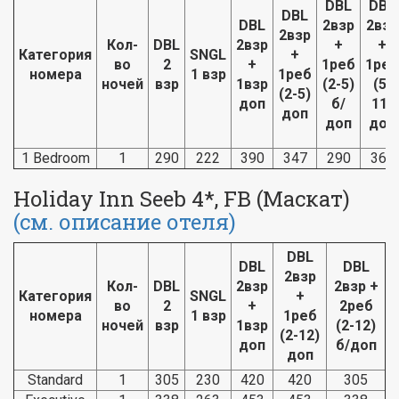
DBL
DBL
DBL
DBL
2взр
2взр
2взр
Кол-
DBL
2взр
+
+
Категория
SNGL
+
во
2
+
1реб
1реб
номера
1 взр
1реб
ночей
взр
1взр
(2-5)
(5-
(2-5)
доп
б/
11)
доп
доп
доп
1 Bedroom
1
290
222
390
347
290
369
Holiday Inn Seeb 4*, FB (Маскат)
(см. описание отеля)
DBL
DBL
DBL
2взр
Кол-
DBL
2взр
2взр +
Категория
SNGL
+
во
2
+
2реб
номера
1 взр
1реб
ночей
взр
1взр
(2-12)
(2-12)
доп
б/доп
доп
Standard
1
305
230
420
420
305