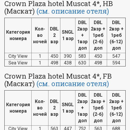
Crown Plaza hotel Muscat 4*, HB
(Маскат)
(см. описание отеля)
DBL
DBL
DBL
Кол-
DBL
2взр
2взр +
2взр +
Категория
SNGL
во
2
+
1реб
1реб
номера
1 взр
ночей
взр
1взр
(2-6)
(6-12)
доп
доп
доп
City View
1
450
390
583
450
547
Sea View
1
498
438
630
498
594
Crown Plaza hotel Muscat 4*, FB
(Маскат)
(см. описание отеля)
DBL
DBL
DBL
Кол-
DBL
2взр
2взр +
2взр +
Категория
SNGL
во
2
+
1реб
1реб
номера
1 взр
ночей
взр
1взр
(2-6)
(6-12)
доп
доп
доп
City View
1
563
447
752
563
688