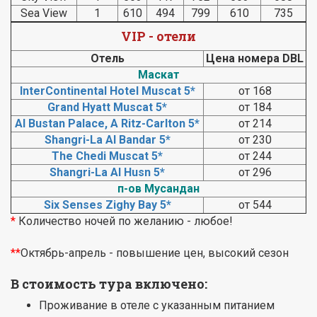
Sea View
1
610
494
799
610
735
VIP - отели
Отель
Цена номера DBL
Маскат
InterContinental Hotel Muscat 5*
от 168
Grand Hyatt Muscat 5*
от 184
Al Bustan Palace, A Ritz-Carlton 5*
от 214
Shangri-La Al Bandar 5*
от 230
The Chedi Muscat 5*
от 244
Shangri-La Al Husn 5*
от 296
п-ов Мусандан
Six Senses Zighy Bay 5*
от 544
*
Количество ночей по желанию - любое!
**
Октябрь-апрель - повышение цен, высокий сезон
В стоимость тура включено:
Проживание в отеле с указанным питанием