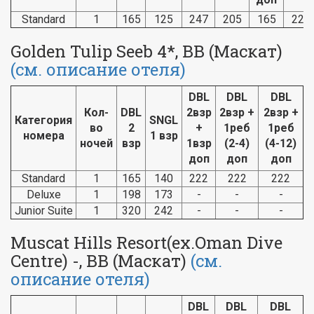
Standard
1
165
125
247
205
165
225
Golden Tulip Seeb 4*, BB (Маскат)
(см. описание отеля)
DBL
DBL
DBL
Кол-
DBL
2взр
2взр +
2взр +
Категория
SNGL
во
2
+
1реб
1реб
номера
1 взр
ночей
взр
1взр
(2-4)
(4-12)
доп
доп
доп
Standard
1
165
140
222
222
222
Deluxe
1
198
173
-
-
-
Junior Suite
1
320
242
-
-
-
Muscat Hills Resort(ex.Oman Dive
Centre) -, BB (Маскат)
(см.
описание отеля)
DBL
DBL
DBL