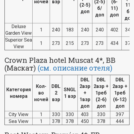
ночей
взр
(2-5)
(6-
(2-5)
11)
б/
11)
доп
б/
доп
доп
доп
Deluxe
1
240
183
240
240
402
342
Garden View
Superior Sea
1
273
215
273
273
434
374
View
Crown Plaza hotel Muscat 4*, BB
(Маскат)
(см. описание отеля)
DBL
DBL
DBL
Кол-
DBL
2взр
2взр +
2взр +
Категория
SNGL
во
2
+
1реб
1реб
номера
1 взр
ночей
взр
1взр
(2-6)
(6-12)
доп
доп
доп
City View
1
330
330
403
330
397
Sea View
1
378
378
450
378
444