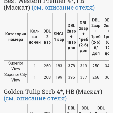
Best Western Premier 4*, FB
(Маскат)
(см. описание отеля)
DBL
DBL
DBL
DBL
2взр
2взр
2взр
Кол-
DBL
2взр
+
+
Категория
SNGL
+
во
2
+
1реб
1реб
номера
1 взр
1реб
ночей
взр
1взр
(2-6)
(6-
(2-6)
доп
б/
12)
доп
доп
доп
Superior
1
250
183
378
319
250
349
View
Superior City
1
268
199
395
337
268
366
View
Golden Tulip Seeb 4*, HB (Маскат)
(см. описание отеля)
DBL
DBL
DBL