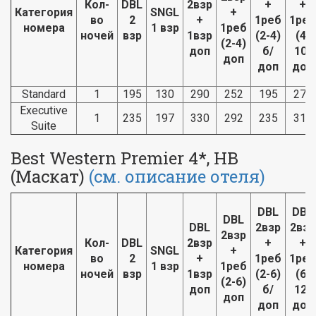
Кол-
DBL
2взр
+
+
Категория
SNGL
+
во
2
+
1реб
1реб
номера
1 взр
1реб
ночей
взр
1взр
(2-4)
(4-
(2-4)
доп
б/
10)
доп
доп
доп
Standard
1
195
130
290
252
195
271
Executive
1
235
197
330
292
235
311
Suite
Best Western Premier 4*, HB
(Маскат)
(см. описание отеля)
DBL
DBL
DBL
DBL
2взр
2взр
2взр
Кол-
DBL
2взр
+
+
Категория
SNGL
+
во
2
+
1реб
1реб
номера
1 взр
1реб
ночей
взр
1взр
(2-6)
(6-
(2-6)
доп
б/
12)
доп
доп
доп