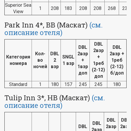
Superior Sea
1
208
183
208
208
268
235
View
Park Inn 4*, BB (Маскат)
(см.
описание отеля)
DBL
DBL
DBL
2взр
Кол-
DBL
2взр
2взр +
Категория
SNGL
+
во
2
+
1реб
номера
1 взр
1реб
ночей
взр
1взр
(2-12)
(2-12)
доп
б/доп
доп
Standard
1
180
157
245
245
180
Tulip Inn 3*, HB (Маскат)
(см.
описание отеля)
DBL
DBL
DBL
DBL
2взр
2взр
2взр