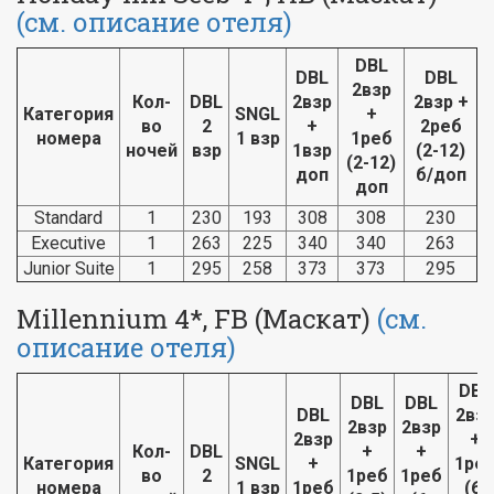
(см. описание отеля)
DBL
DBL
DBL
2взр
Кол-
DBL
2взр
2взр +
Категория
SNGL
+
во
2
+
2реб
номера
1 взр
1реб
ночей
взр
1взр
(2-12)
(2-12)
доп
б/доп
доп
Standard
1
230
193
308
308
230
Executive
1
263
225
340
340
263
Junior Suite
1
295
258
373
373
295
Millennium 4*, FB (Маскат)
(см.
описание отеля)
DBL
DBL
DBL
DBL
2вз
2взр
2взр
2взр
+
Кол-
DBL
+
+
Категория
SNGL
+
1ре
во
2
1реб
1реб
номера
1 взр
1реб
(6-